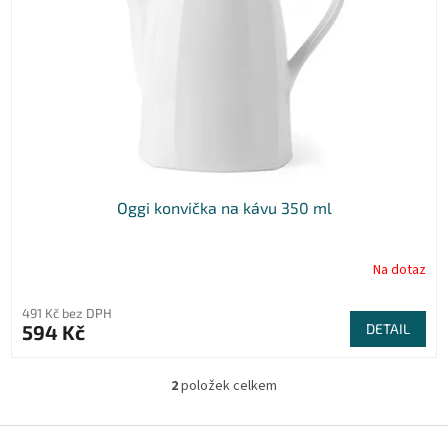
Oggi konvička na kávu 350 ml
Na dotaz
491 Kč bez DPH
594 Kč
DETAIL
2
položek celkem
O
v
l
Z