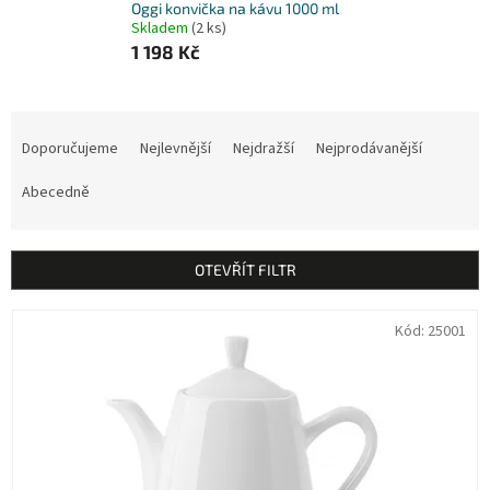
Oggi konvička na kávu 1000 ml
Skladem
(2 ks)
1 198 Kč
Ř
a
Doporučujeme
Nejlevnější
Nejdražší
Nejprodávanější
z
e
Abecedně
n
í
p
OTEVŘÍT FILTR
r
o
V
Kód:
25001
d
ý
u
p
k
i
t
s
ů
p
r