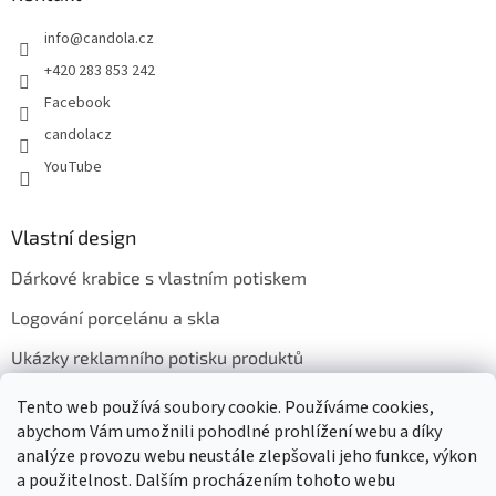
info
@
candola.cz
+420 283 853 242
Facebook
candolacz
YouTube
Vlastní design
Dárkové krabice s vlastním potiskem
Logování porcelánu a skla
Ukázky reklamního potisku produktů
Tento web používá soubory cookie. Používáme cookies,
abychom Vám umožnili pohodlné prohlížení webu a díky
Přijímáme online platby
analýze provozu webu neustále zlepšovali jeho funkce, výkon
a použitelnost. Dalším procházením tohoto webu