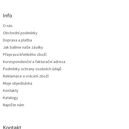
á
á
d
p
a
a
Info
c
t
í
O nás
í
p
Obchodní podmínky
r
v
Doprava a platba
k
Jak balíme naše zásilky
y
Přeprava křehkého zboží
v
ý
Korespondenční a fakturační adresa
p
Podmínky ochrany osobních údajů
i
Reklamace a vrácení zboží
s
u
Moje objednávka
Kontakty
Katalogy
Napište nám
Kontakt