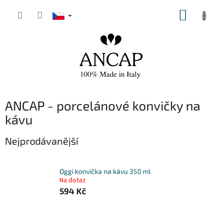
Přejít
NÁKUP
na
obsah
KOŠÍK
ANCAP - porcelánové konvičky na
kávu
Nejprodávanější
Oggi konvička na kávu 350 ml
Na dotaz
594 Kč