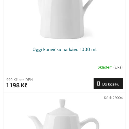
o
d
u
k
t
ů
Oggi konvička na kávu 1000 ml
Skladem
(2 ks)
990 Kč bez DPH
1 198 Kč
Do košíku
Kód:
29004