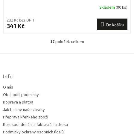
Skladem
(80 ks)
282 Kč bez DPH
341 Kč
Do košíku
17
položek celkem
O
v
l
Z
á
á
d
p
a
a
Info
c
t
í
O nás
í
p
Obchodní podmínky
r
v
Doprava a platba
k
Jak balíme naše zásilky
y
Přeprava křehkého zboží
v
ý
Korespondenční a fakturační adresa
p
Podmínky ochrany osobních údajů