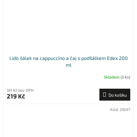
Lidò šálek na cappuccino a čaj s podšálkem Edex 200
ml
Skladem
(3 ks)
181 Kč bez DPH
219 Kč
Do košíku
Kód:
29167