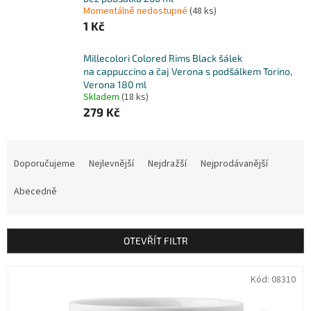
Momentálně nedostupné
(48 ks)
1 Kč
Millecolori Colored Rims Black šálek
na cappuccino a čaj Verona s podšálkem Torino,
Verona 180 ml
Skladem
(18 ks)
279 Kč
Ř
a
Doporučujeme
Nejlevnější
Nejdražší
Nejprodávanější
z
e
Abecedně
n
í
p
OTEVŘÍT FILTR
r
o
V
Kód:
08310
d
ý
u
p