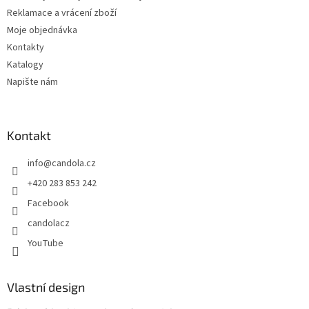
i
Reklamace a vrácení zboží
s
u
Moje objednávka
Kontakty
Katalogy
Napište nám
Kontakt
info
@
candola.cz
+420 283 853 242
Facebook
candolacz
YouTube
Vlastní design