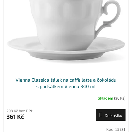
k
i
t
s
ů
p
r
o
d
u
k
t
ů
Vienna Classica šálek na caffè latte a čokoládu
s podšálkem Vienna 340 ml
Skladem
(30 ks)
298 Kč bez DPH
361 Kč
Do košíku
Kód:
15731