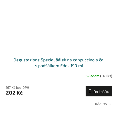
Degustazione Special šálek na cappuccino a čaj
s podšálkem Edex 190 ml
Skladem
(163 ks)
167 Kč bez DPH
202 Kč
Do košíku
Kód:
36550