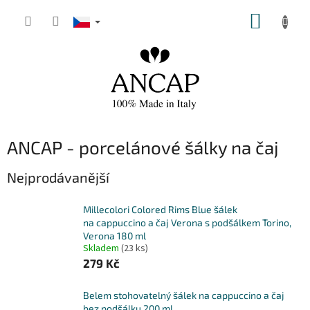
Přejít
NÁKUP
na
obsah
KOŠÍK
ANCAP - porcelánové šálky na čaj
Nejprodávanější
Millecolori Colored Rims Blue šálek
na cappuccino a čaj Verona s podšálkem Torino,
Verona 180 ml
Skladem
(23 ks)
279 Kč
Belem stohovatelný šálek na cappuccino a čaj
bez podšálku 200 ml