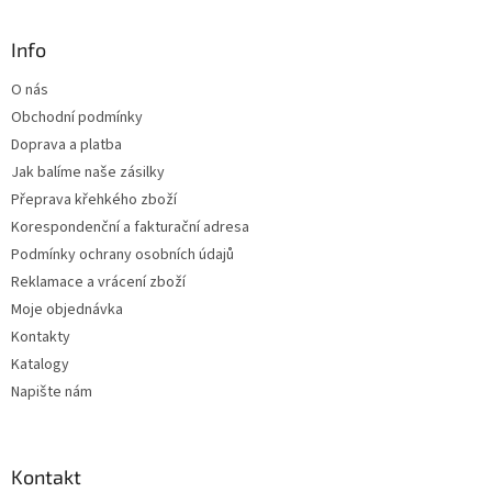
á
p
a
Info
t
O nás
í
Obchodní podmínky
Doprava a platba
Jak balíme naše zásilky
Přeprava křehkého zboží
Korespondenční a fakturační adresa
Podmínky ochrany osobních údajů
Reklamace a vrácení zboží
Moje objednávka
Kontakty
Katalogy
Napište nám
Kontakt