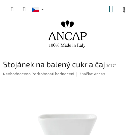
Přejít
NÁKUP
na
obsah
KOŠÍK
Stojánek na balený cukr a čaj
30773
Průměrné
Neohodnoceno
Podrobnosti hodnocení
Značka:
Ancap
hodnocení
produktu
je
0,0
z
5
hvězdiček.