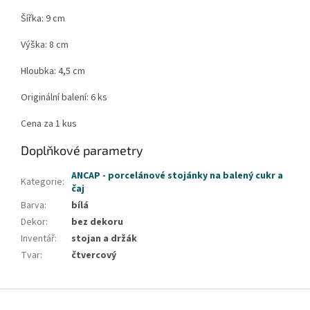
Šířka: 9 cm
Výška: 8 cm
Hloubka: 4,5 cm
Originální balení: 6 ks
Cena za 1 kus
Doplňkové parametry
ANCAP - porcelánové stojánky na balený cukr a
Kategorie
:
čaj
Barva
:
bílá
Dekor
:
bez dekoru
Inventář
:
stojan a držák
Tvar
:
čtvercový
Z