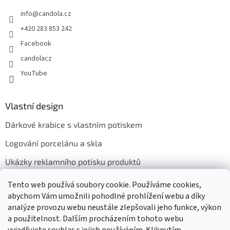
info
@
candola.cz
+420 283 853 242
Facebook
candolacz
YouTube
Vlastní design
Dárkové krabice s vlastním potiskem
Logování porcelánu a skla
Ukázky reklamního potisku produktů
Tento web používá soubory cookie. Používáme cookies,
abychom Vám umožnili pohodlné prohlížení webu a díky
Přijímáme online platby
analýze provozu webu neustále zlepšovali jeho funkce, výkon
a použitelnost. Dalším procházením tohoto webu