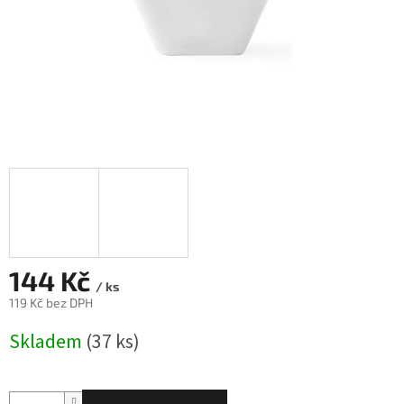
144 Kč
/ ks
119 Kč bez DPH
Měrná
Skladem
(37 ks)
cena: