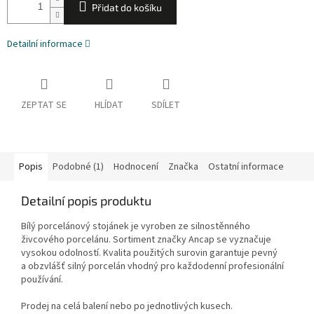
Přidat do košíku
Detailní informace
ZEPTAT SE
HLÍDAT
SDÍLET
Popis
Podobné (1)
Hodnocení
Značka
Ostatní informace
Detailní popis produktu
Bílý porcelánový stojánek je vyroben ze silnostěnného
živcového porcelánu. Sortiment značky Ancap se vyznačuje
vysokou odolností. Kvalita použitých surovin garantuje pevný
a obzvlášť silný porcelán vhodný pro každodenní profesionální
používání.
Prodej na celá balení nebo po jednotlivých kusech.