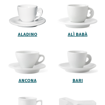
ALADINO
ALÌ BABÀ
ANCONA
BARI