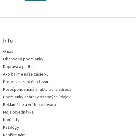
Z
á
p
ä
Info
t
O nás
i
Obchodné podmienky
e
Doprava a platba
Ako balíme naše zásielky
Preprava krehkého tovaru
Korešpondenčná a fakturačná adresa
Podmienky ochrany osobných údajov
Reklamácie a vrátenie tovaru
Moja objednávka
Kontakty
Katalógy
Napíšte nám