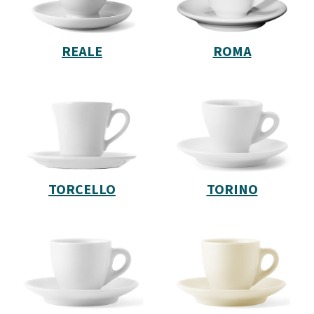
REALE
ROMA
TORCELLO
TORINO