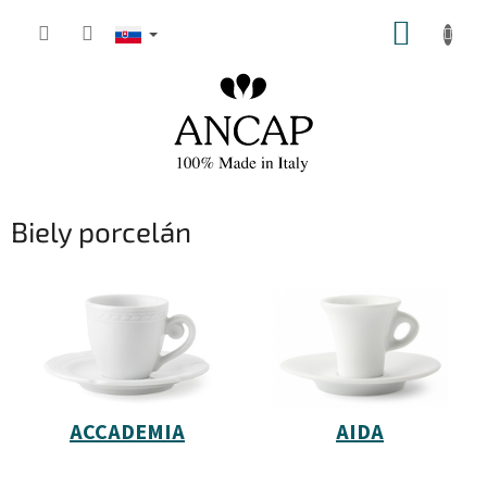
Prejsť
NÁKUP
na
obsah
KOŠÍK
Biely porcelán
ACCADEMIA
AIDA