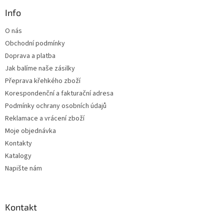
p
a
a
Info
c
t
í
O nás
í
p
Obchodní podmínky
r
v
Doprava a platba
k
Jak balíme naše zásilky
y
Přeprava křehkého zboží
v
ý
Korespondenční a fakturační adresa
p
Podmínky ochrany osobních údajů
i
Reklamace a vrácení zboží
s
u
Moje objednávka
Kontakty
Katalogy
Napište nám
Kontakt