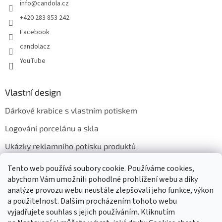
info
@
candola.cz
+420 283 853 242
Facebook
candolacz
YouTube
Vlastní design
Dárkové krabice s vlastním potiskem
Logování porcelánu a skla
Ukázky reklamního potisku produktů
Tento web používá soubory cookie. Používáme cookies,
abychom Vám umožnili pohodlné prohlížení webu a díky
Přijímáme online platby
analýze provozu webu neustále zlepšovali jeho funkce, výkon
a použitelnost. Dalším procházením tohoto webu
vyjadřujete souhlas s jejich používáním. Kliknutím