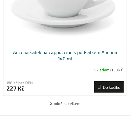
Ancona šálek na cappuccino s podšálkem Ancona
140 ml
Skladem
(150 ks)
188 Kč bez DPH
227 Kč
Do košíku
2
položek celkem
O
v
l
Z
á
á
d