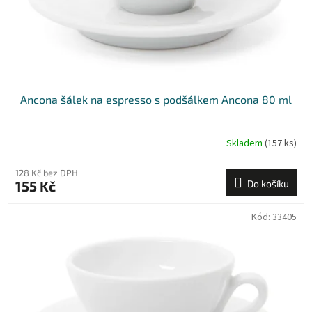
u
k
t
ů
Ancona šálek na espresso s podšálkem Ancona 80 ml
Skladem
(157 ks)
128 Kč bez DPH
155 Kč
Do košíku
Kód:
33405