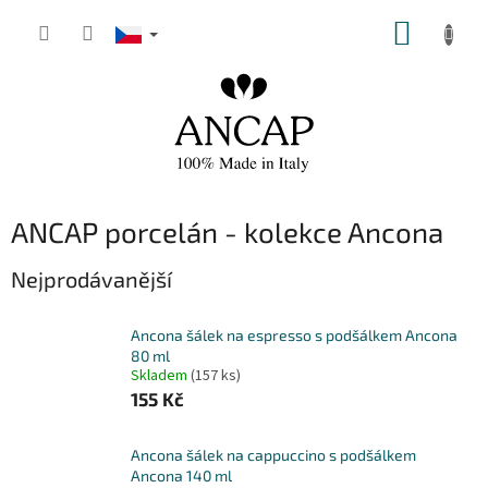
Přejít
NÁKUP
na
obsah
KOŠÍK
ANCAP porcelán - kolekce Ancona
Nejprodávanější
Ancona šálek na espresso s podšálkem Ancona
80 ml
Skladem
(157 ks)
155 Kč
Ancona šálek na cappuccino s podšálkem
Ancona 140 ml