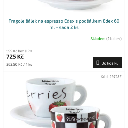
Fragole šálek na espresso Edex s podšálkem Edex 60
ml - sada 2 ks
Skladem
(2 balení)
599 Kč bez DPH
725 Kč
Do košíku
Měrná
362,50 Kč / 1 ks
cena:
Kód:
29725Z