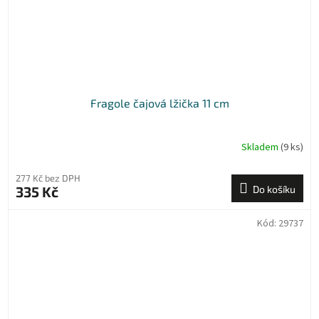
Fragole čajová lžička 11 cm
Skladem
(9 ks)
277 Kč bez DPH
335 Kč
Do košíku
Kód:
29737