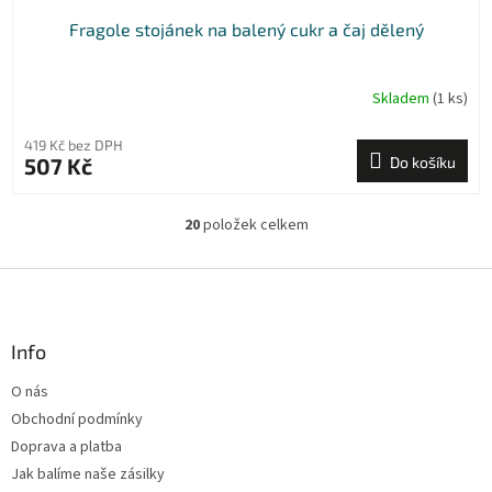
Fragole stojánek na balený cukr a čaj dělený
Skladem
(1 ks)
419 Kč bez DPH
507 Kč
Do košíku
20
položek celkem
O
v
l
Z
á
á
d
p
a
a
Info
c
t
í
O nás
í
p
Obchodní podmínky
r
v
Doprava a platba
k
Jak balíme naše zásilky
y