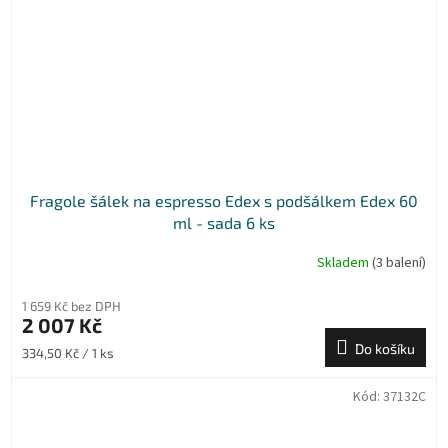
Fragole šálek na espresso Edex s podšálkem Edex 60
ml - sada 6 ks
Skladem
(3 balení)
1 659 Kč bez DPH
2 007 Kč
Do košíku
Měrná
334,50 Kč / 1 ks
cena:
Kód:
37132C