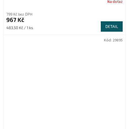
Na dotaz
799 Kč bez DPH
967 Kč
DETAIL
Měrná
483,50 Kč / 1 ks
cena:
Kód:
29895