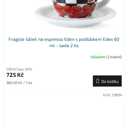
Fragole šálek na espresso Edex s podšálkem Edex 60
ml - sada 2 ks
Skladem
(2 balení)
599 Kč bez DPH
725 Kč
Do košíku
Měrná
362,50 Kč / 1 ks
cena:
Kód:
29894