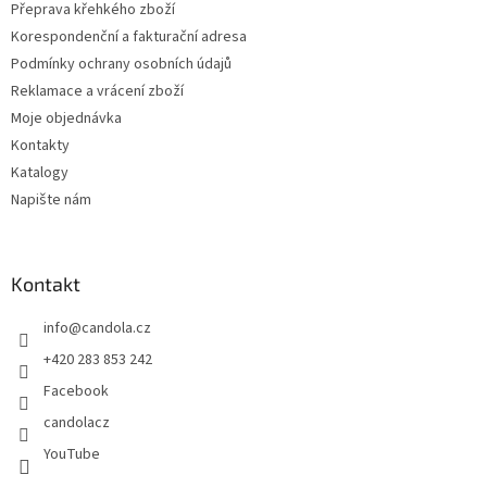
Přeprava křehkého zboží
v
ý
Korespondenční a fakturační adresa
p
Podmínky ochrany osobních údajů
i
Reklamace a vrácení zboží
s
u
Moje objednávka
Kontakty
Katalogy
Napište nám
Kontakt
info
@
candola.cz
+420 283 853 242
Facebook
candolacz
YouTube