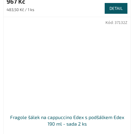
967 Kč
DETAIL
Měrná
483,50 Kč / 1 ks
cena:
Kód:
37132Z
Fragole šálek na cappuccino Edex s podšálkem Edex
190 ml - sada 2 ks