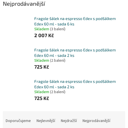
Nejprodávanější
Fragole šálek na espresso Edex s podšálkem
Edex 60 ml - sada 6 ks
Skladem
(3 balení)
2 007 Kč
Fragole šálek na espresso Edex s podšálkem
Edex 60 ml - sada 2 ks
Skladem
(2 balení)
725 Kč
Fragole šálek na espresso Edex s podšálkem
Edex 60 ml - sada 2 ks
Skladem
(2 balení)
725 Kč
Ř
a
Doporučujeme
Nejlevnější
Nejdražší
Nejprodávanější
z