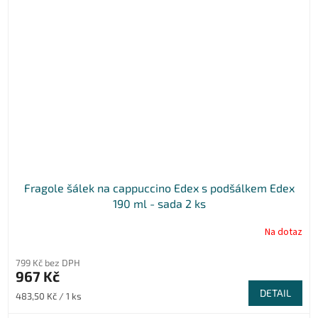
Fragole šálek na cappuccino Edex s podšálkem Edex
190 ml - sada 2 ks
Na dotaz
799 Kč bez DPH
967 Kč
DETAIL
Měrná
483,50 Kč / 1 ks
cena: