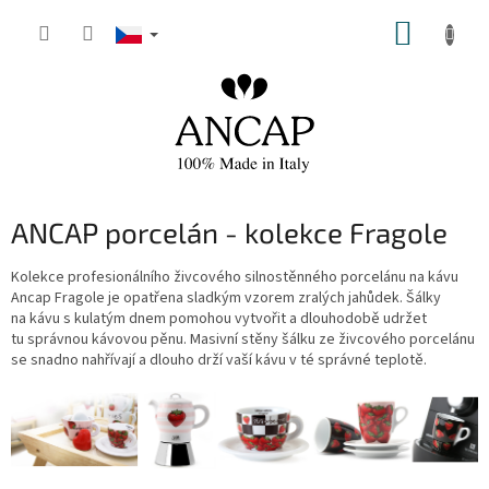
Přejít
NÁKUP
na
obsah
KOŠÍK
ANCAP porcelán - kolekce Fragole
Kolekce profesionálního živcového silnostěnného porcelánu na kávu
Ancap Fragole je opatřena sladkým vzorem zralých jahůdek. Šálky
na kávu s kulatým dnem pomohou vytvořit a dlouhodobě udržet
tu správnou kávovou pěnu. Masivní stěny šálku ze živcového porcelánu
se snadno nahřívají a dlouho drží vaší kávu v té správné teplotě.