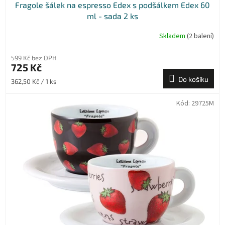
Fragole šálek na espresso Edex s podšálkem Edex 60
ml - sada 2 ks
Skladem
(2 balení)
599 Kč bez DPH
725 Kč
Do košíku
Měrná
362,50 Kč / 1 ks
cena:
Kód:
29725M