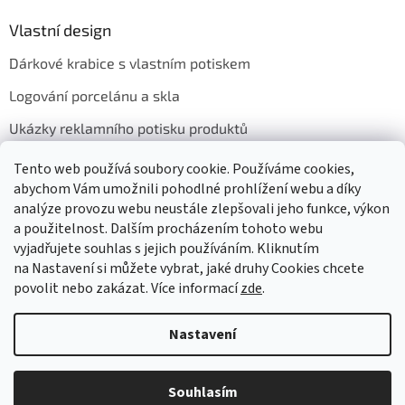
Vlastní design
Dárkové krabice s vlastním potiskem
Logování porcelánu a skla
Ukázky reklamního potisku produktů
Tento web používá soubory cookie. Používáme cookies,
abychom Vám umožnili pohodlné prohlížení webu a díky
Přijímáme online platby
analýze provozu webu neustále zlepšovali jeho funkce, výkon
a použitelnost. Dalším procházením tohoto webu
vyjadřujete souhlas s jejich používáním. Kliknutím
na Nastavení si můžete vybrat, jaké druhy Cookies chcete
povolit nebo zakázat. Více informací
zde
.
Vytvořil Shoptet
Nastavení
Copyright 2026
GASTRO HOLDING CANDOLA, s. r. o.
. Všechna
Souhlasím
práva vyhrazena.
Upravit nastavení cookies