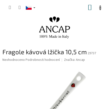
Přejít
NÁKUP
na
obsah
KOŠÍK
Fragole kávová lžička 10,5 cm
29737
Průměrné
Neohodnoceno
Podrobnosti hodnocení
Značka:
Ancap
hodnocení
produktu
je
0,0
z
5
hvězdiček.