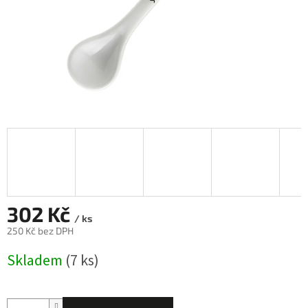
302 Kč
/ ks
250 Kč bez DPH
Měrná
Skladem
(7 ks)
cena: