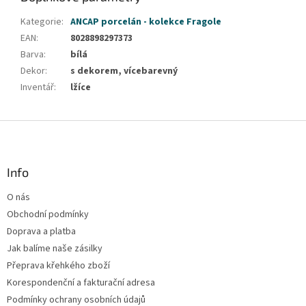
Kategorie
:
ANCAP porcelán - kolekce Fragole
EAN
:
8028898297373
Barva
:
bílá
Dekor
:
s dekorem, vícebarevný
Inventář
:
lžíce
Z
á
p
a
Info
t
O nás
í
Obchodní podmínky
Doprava a platba
Jak balíme naše zásilky
Přeprava křehkého zboží
Korespondenční a fakturační adresa
Podmínky ochrany osobních údajů