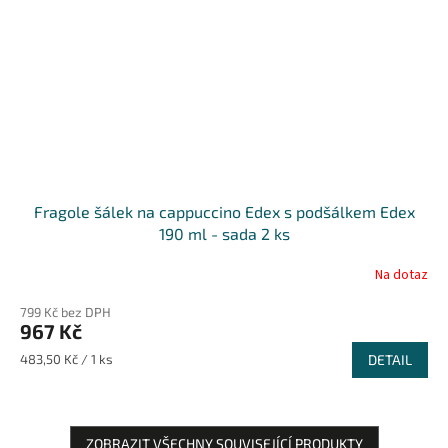
Fragole šálek na cappuccino Edex s podšálkem Edex
190 ml - sada 2 ks
Na dotaz
799 Kč bez DPH
967 Kč
Měrná
483,50 Kč / 1 ks
DETAIL
cena:
ZOBRAZIT VŠECHNY SOUVISEJÍCÍ PRODUKTY