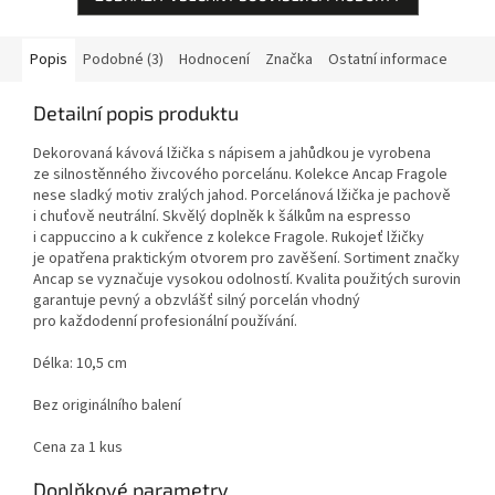
Popis
Podobné (3)
Hodnocení
Značka
Ostatní informace
Detailní popis produktu
Dekorovaná kávová lžička s nápisem a jahůdkou je vyrobena
ze silnostěnného živcového porcelánu. Kolekce Ancap Fragole
nese sladký motiv zralých jahod. Porcelánová lžička je pachově
i chuťově neutrální. Skvělý doplněk k šálkům na espresso
i cappuccino a k cukřence z kolekce Fragole. Rukojeť lžičky
je opatřena praktickým otvorem pro zavěšení. Sortiment značky
Ancap se vyznačuje vysokou odolností. Kvalita použitých surovin
garantuje pevný a obzvlášť silný porcelán vhodný
pro každodenní profesionální používání.
Délka: 10,5 cm
Bez originálního balení
Cena za 1 kus
Doplňkové parametry