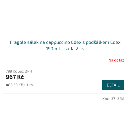
Fragole šálek na cappuccino Edex s podšálkem Edex
190 ml - sada 2 ks
Na dotaz
799 Kč bez DPH
967 Kč
Měrná
483,50 Kč / 1 ks
DETAIL
cena:
Kód:
37132M