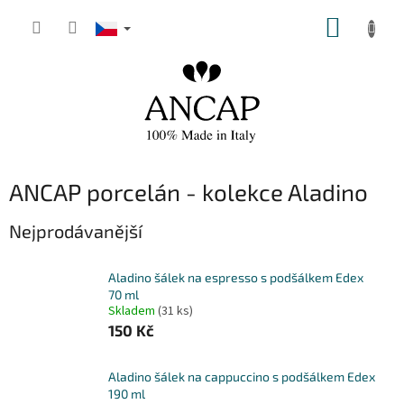
Přejít
NÁKUP
na
obsah
KOŠÍK
ANCAP porcelán - kolekce Aladino
Nejprodávanější
Aladino šálek na espresso s podšálkem Edex
70 ml
Skladem
(31 ks)
150 Kč
Aladino šálek na cappuccino s podšálkem Edex
190 ml