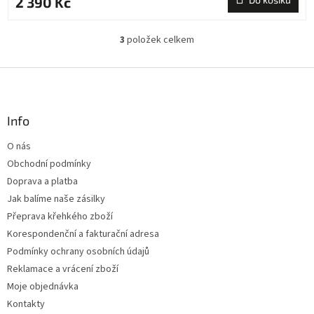
2 390 Kč
3
položek celkem
O
v
l
Z
á
á
d
p
a
a
Info
c
t
í
O nás
í
p
Obchodní podmínky
r
v
Doprava a platba
k
Jak balíme naše zásilky
y
Přeprava křehkého zboží
v
ý
Korespondenční a fakturační adresa
p
Podmínky ochrany osobních údajů
i
Reklamace a vrácení zboží
s
u
Moje objednávka
Kontakty