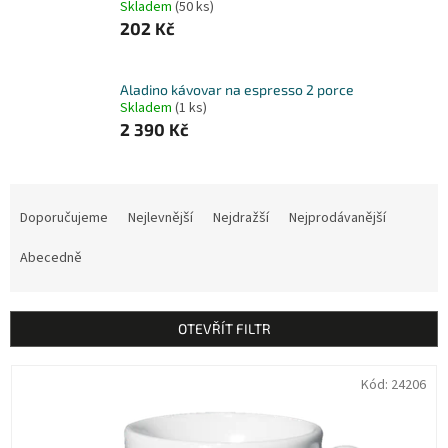
Skladem
(50 ks)
202 Kč
Aladino kávovar na espresso 2 porce
Skladem
(1 ks)
2 390 Kč
Ř
a
Doporučujeme
Nejlevnější
Nejdražší
Nejprodávanější
z
e
Abecedně
n
í
p
OTEVŘÍT FILTR
r
o
V
Kód:
24206
d
ý
u
p
k
i