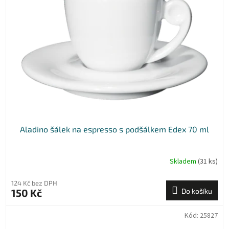
t
s
ů
p
r
o
d
u
k
t
ů
Aladino šálek na espresso s podšálkem Edex 70 ml
Skladem
(31 ks)
124 Kč bez DPH
150 Kč
Do košíku
Kód:
25827