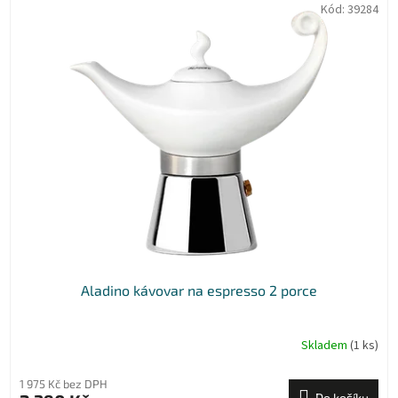
Kód:
39284
Aladino kávovar na espresso 2 porce
Skladem
(1 ks)
1 975 Kč bez DPH
Do košíku