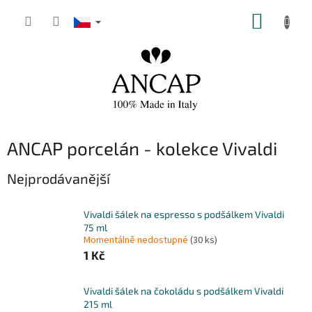
Přejít
NÁKUP
na
obsah
KOŠÍK
ANCAP porcelán - kolekce Vivaldi
Nejprodávanější
Vivaldi šálek na espresso s podšálkem Vivaldi
75 ml
Momentálně nedostupné
(30 ks)
1 Kč
Vivaldi šálek na čokoládu s podšálkem Vivaldi
215 ml