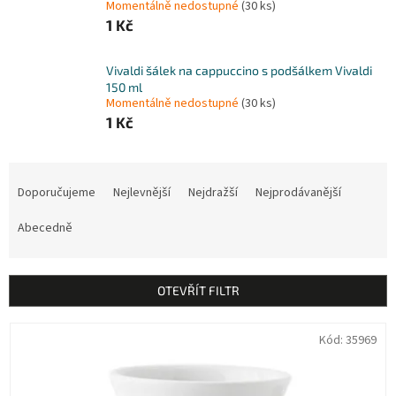
Momentálně nedostupné
(30 ks)
1 Kč
Vivaldi šálek na cappuccino s podšálkem Vivaldi
150 ml
Momentálně nedostupné
(30 ks)
1 Kč
Ř
a
Doporučujeme
Nejlevnější
Nejdražší
Nejprodávanější
z
e
Abecedně
n
í
p
OTEVŘÍT FILTR
r
o
V
Kód:
35969
d
ý
u
p
k
i