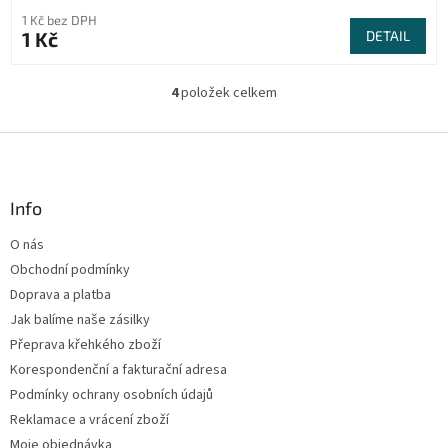
1 Kč bez DPH
1 Kč
DETAIL
4
položek celkem
O
v
l
Z
á
á
d
p
a
a
Info
c
t
í
O nás
í
p
Obchodní podmínky
r
v
Doprava a platba
k
Jak balíme naše zásilky
y
Přeprava křehkého zboží
v
ý
Korespondenční a fakturační adresa
p
Podmínky ochrany osobních údajů
i
Reklamace a vrácení zboží
s
u
Moje objednávka