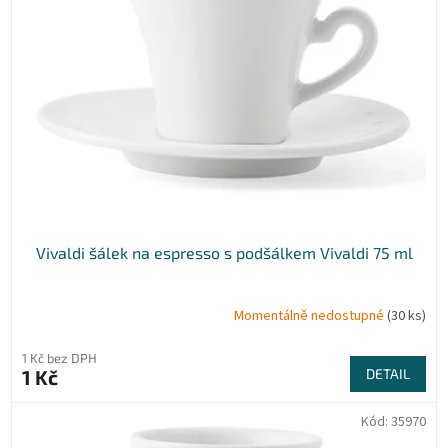
t
s
ů
p
r
o
d
u
k
t
ů
Vivaldi šálek na espresso s podšálkem Vivaldi 75 ml
Momentálně nedostupné
(30 ks)
1 Kč bez DPH
1 Kč
DETAIL
Kód:
35970