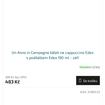
Un Anno in Campagna šálek na cappuccino Edex
s podšálkem Edex 190 ml - září
Skladem
(2 ks)
399 Kč bez DPH
483 Kč
Do košíku
Kód:
31950-10