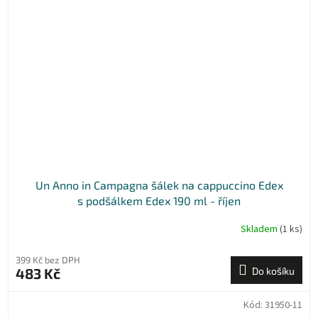
Un Anno in Campagna šálek na cappuccino Edex
s podšálkem Edex 190 ml - říjen
Skladem
(1 ks)
399 Kč bez DPH
483 Kč
Do košíku
Kód:
31950-11