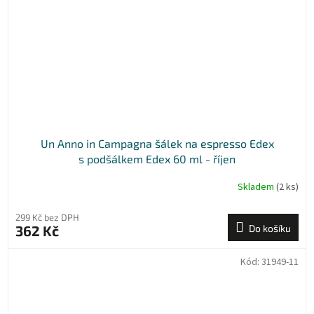
Un Anno in Campagna šálek na espresso Edex
s podšálkem Edex 60 ml - říjen
Skladem
(2 ks)
299 Kč bez DPH
362 Kč
Do košíku
Kód:
31949-11