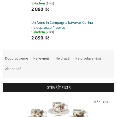
Skladem
(1 ks)
2 890 Kč
Un Anno in Campagna kávovar Carina
na espresso 4 porce
Skladem
(2 ks)
2 890 Kč
Ř
a
Doporučujeme
Nejlevnější
Nejdražší
Nejprodávanější
z
e
Abecedně
n
í
p
OTEVŘÍT FILTR
r
o
V
Kód:
32000
d
ý
u
p
k