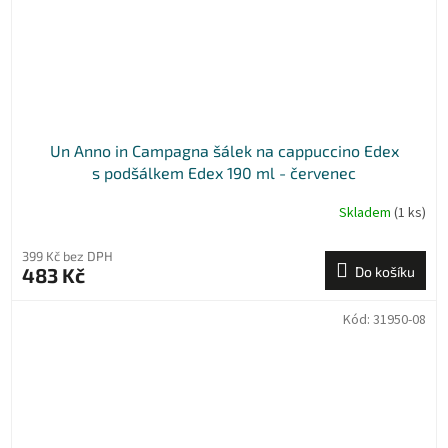
Un Anno in Campagna šálek na cappuccino Edex
s podšálkem Edex 190 ml - červenec
Skladem
(1 ks)
399 Kč bez DPH
483 Kč
Do košíku
Kód:
31950-08