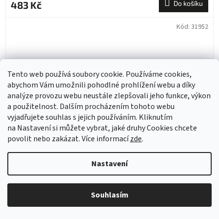
483 Kč
Do košíku
Kód:
31952
Tento web používá soubory cookie. Používáme cookies,
abychom Vám umožnili pohodlné prohlížení webu a díky
analýze provozu webu neustále zlepšovali jeho funkce, výkon
a použitelnost. Dalším procházením tohoto webu
vyjadřujete souhlas s jejich používáním. Kliknutím
na Nastavení si můžete vybrat, jaké druhy Cookies chcete
povolit nebo zakázat. Více informací
zde
.
Nastavení
Un Anno in Campagna šálek na caffè latte a čokoládu
Verona s podšálkem Torino, Verona 350 ml - sada 4 ks
Souhlasím
Skladem
(11 balení)