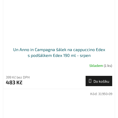
Un Anno in Campagna šálek na cappuccino Edex
s podšálkem Edex 190 ml - srpen
Skladem
(1 ks)
399 Kč bez DPH
483 Kč
Do košíku
Kód:
31950-09