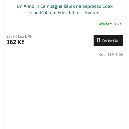
Un Anno in Campagna šálek na espresso Edex
s podšálkem Edex 60 ml - květen
Skladem
(1 ks)
299 Kč bez DPH
362 Kč
Do košíku
Kód:
31949-06