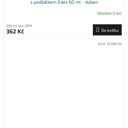
s podšálkem Edex 60 ml - duben
Skladem
(1 ks)
299 Kč bez DPH
362 Kč
Do košíku
Kód:
31949-05