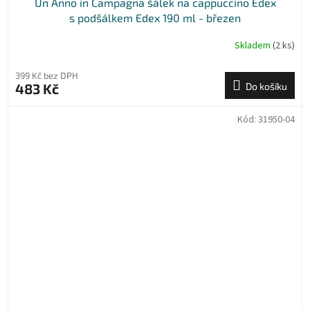
Un Anno in Campagna šálek na cappuccino Edex
s podšálkem Edex 190 ml - březen
Skladem
(2 ks)
399 Kč bez DPH
483 Kč
Do košíku
Kód:
31950-04