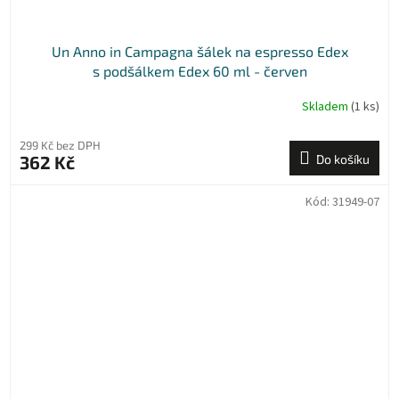
Un Anno in Campagna šálek na espresso Edex
s podšálkem Edex 60 ml - červen
Skladem
(1 ks)
299 Kč bez DPH
362 Kč
Do košíku
Kód:
31949-07