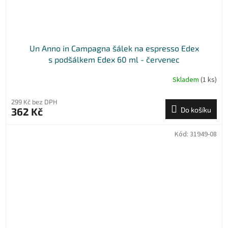
Un Anno in Campagna šálek na espresso Edex
s podšálkem Edex 60 ml - červenec
Skladem
(1 ks)
299 Kč bez DPH
362 Kč
Do košíku
Kód:
31949-08