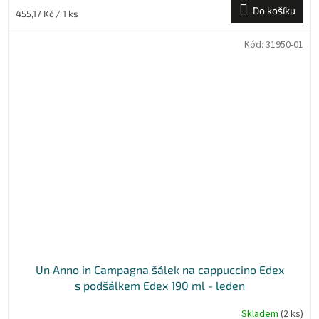
Do košíku
Měrná
455,17 Kč / 1 ks
cena:
Kód:
31950-01
Un Anno in Campagna šálek na cappuccino Edex
s podšálkem Edex 190 ml - leden
Skladem
(2 ks)