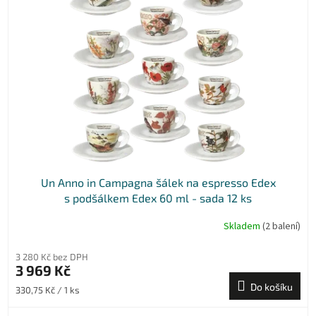
i
t
s
ů
p
r
o
d
u
k
t
ů
Un Anno in Campagna šálek na espresso Edex
s podšálkem Edex 60 ml - sada 12 ks
Skladem
(2 balení)
3 280 Kč bez DPH
3 969 Kč
Do košíku
Měrná
330,75 Kč / 1 ks
cena: