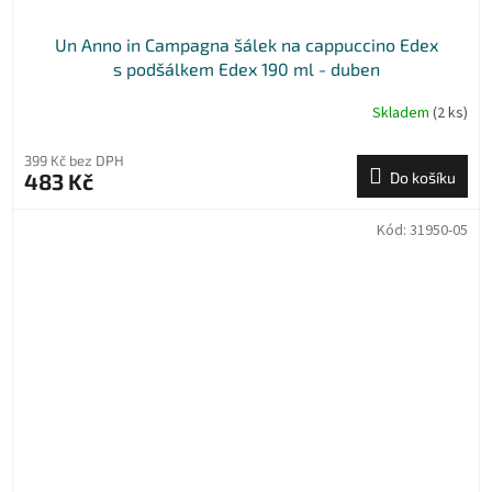
Un Anno in Campagna šálek na cappuccino Edex
s podšálkem Edex 190 ml - duben
Skladem
(2 ks)
399 Kč bez DPH
483 Kč
Do košíku
Kód:
31950-05