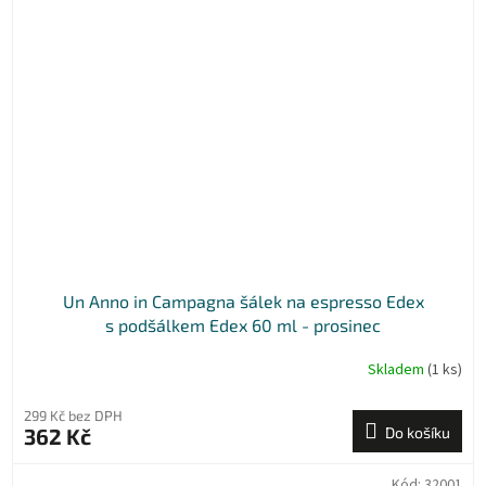
Un Anno in Campagna šálek na espresso Edex
s podšálkem Edex 60 ml - prosinec
Skladem
(1 ks)
299 Kč bez DPH
362 Kč
Do košíku
Kód:
32001