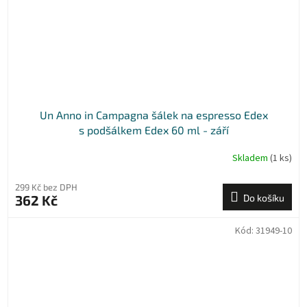
Un Anno in Campagna šálek na espresso Edex
s podšálkem Edex 60 ml - září
Skladem
(1 ks)
299 Kč bez DPH
362 Kč
Do košíku
Kód:
31949-10