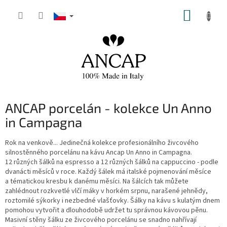
Přejít
NÁKUP
na
obsah
KOŠÍK
ANCAP porcelán - kolekce Un Anno
in Campagna
Rok na venkově... Jedinečná kolekce profesionálního živcového
silnostěnného porcelánu na kávu Ancap Un Anno in Campagna.
12 různých šálků na espresso a 12 různých šálků na cappuccino - podle
dvanácti měsíců v roce. Každý šálek má italské pojmenování měsíce
a tématickou kresbu k danému měsíci. Na šálcích tak můžete
zahlédnout rozkvetlé vlčí máky v horkém srpnu, narašené jehnědy,
roztomilé sýkorky i nezbedné vlašťovky. Šálky na kávu s kulatým dnem
pomohou vytvořit a dlouhodobě udržet tu správnou kávovou pěnu.
Masivní stěny šálku ze živcového porcelánu se snadno nahřívají