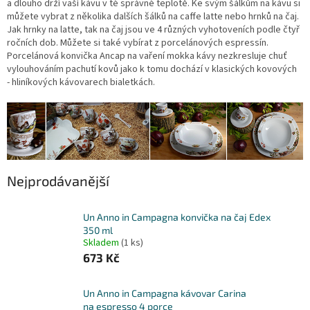
a dlouho drží vaší kávu v té správné teplotě. Ke svým šálkům na kávu si
můžete vybrat z několika dalších šálků na caffe latte nebo hrnků na čaj.
Jak hrnky na latte, tak na čaj jsou ve 4 různých vyhotoveních podle čtyř
ročních dob. Můžete si také vybírat z porcelánových espressín.
Porcelánová konvička Ancap na vaření mokka kávy nezkresluje chuť
vylouhováním pachutí kovů jako k tomu dochází v klasických kovových
- hliníkových kávovarech bialetkách.
Nejprodávanější
Un Anno in Campagna konvička na čaj Edex
350 ml
Skladem
(1 ks)
673 Kč
Un Anno in Campagna kávovar Carina
na espresso 4 porce