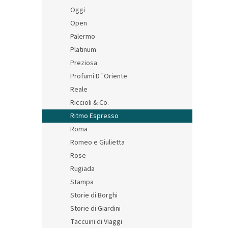
Oggi
Open
Palermo
Platinum
Preziosa
Profumi D´Oriente
Reale
Riccioli & Co.
Ritmo Espresso
Roma
Romeo e Giulietta
Rose
Rugiada
Stampa
Storie di Borghi
Storie di Giardini
Taccuini di Viaggi