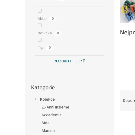
n
e
l
Akce
0
Nejpr
Novinka
0
Tip
0
ROZBALIT FILTR
Přeskočit
Kategorie
kategorie
Ř
Kolekce
a
Dopor
z
25 Anni Insieme
e
Accademia
V
n
Aida
ý
í
Aladino
p
p