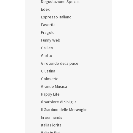
Degustazione Special
Edex
Espresso Italiano
Favorita
Fragole
Ritm
Funny Web
Giott
Galileo
- sad
Giotto
Girotondo della pace
1 659 
Giustina
2 0
Goloserie
Měrná
334,50
cena:
Grande Musica
Happy Life
Il barbiere di Siviglia
Il Giardino delle Meraviglie
In our hands
Italia Fiorita