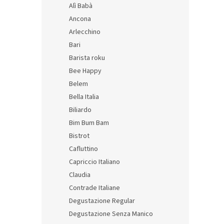
Alì Babà
i
r
s
o
Ancona
p
d
Arlecchino
r
u
Bari
o
k
Barista roku
d
t
Bee Happy
u
ů
Ritm
k
Belem
Giott
t
Bella Italia
- sad
ů
Biliardo
Bim Bum Bam
599 K
Bistrot
725
Cafluttino
Měrná
362,50
Capriccio Italiano
cena:
Claudia
Contrade Italiane
Degustazione Regular
Degustazione Senza Manico