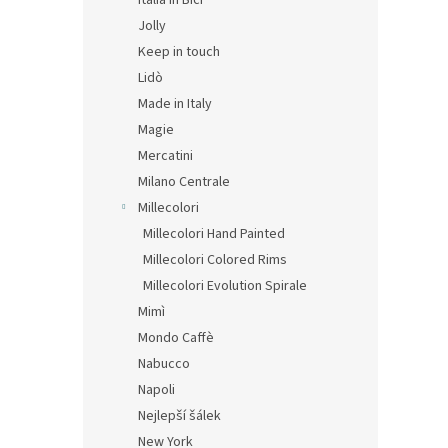
Italia in Bici
Jolly
Keep in touch
Ritm
Lidò
na c
Made in Italy
Giott
Magie
Mercatini
799 K
Milano Centrale
967
Millecolori
Měrná
483,50
Millecolori Hand Painted
cena:
Millecolori Colored Rims
Millecolori Evolution Spirale
Mimì
Mondo Caffè
Nabucco
Napoli
Nejlepší šálek
New York