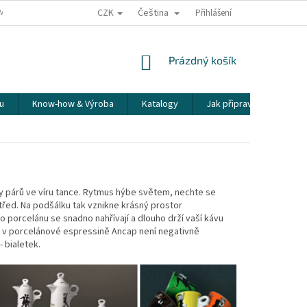
CZK
Čeština
ÍME NAŠE ZÁSILKY
PŘEPRAVA KŘEHKÉHO ZBOŽÍ
Přihlášení
KORESPONDENČNÍ A
NÁKUPNÍ
Prázdný košík
KOŠÍK
u
Know-how & Výroba
Katalogy
Jak připravit espresso
 párů ve víru tance.
Rytmus hýbe světem, ne
chte se
třed. Na podšálku tak vznikne krásný prostor
o porcelánu se snadno nahřívají a dlouho drží vaší kávu
é v porcelánové espressině Ancap není negativně
 bialetek.