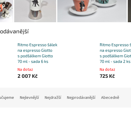
odávanější
Ritmo Espresso šálek
Ritmo Espresso 
na espresso Giotto
na espresso Giot
s podšálkem Giotto
s podšálkem Gio
70 ml - sada 6 ks
70 ml - sada 2 ks
Na dotaz
Na dotaz
2 007 Kč
725 Kč
učujeme
Nejlevnější
Nejdražší
Nejprodávanější
Abecedně
Kód:
30077C
Kód