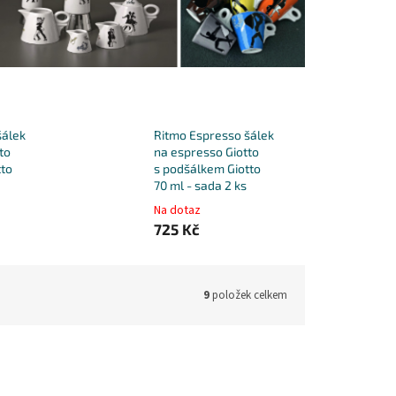
šálek
Ritmo Espresso šálek
to
na espresso Giotto
tto
s podšálkem Giotto
70 ml - sada 2 ks
Na dotaz
725 Kč
9
položek celkem
:
30077M
Kód:
30077Z