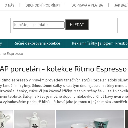
O NÁS
OBCHODNÍ PODMÍNKY
DOPRAVA A PLATBA
JAK BAL
HLEDAT
ky
Ručně dekorovaná kolekce
Reklamní šálky | s logem, kresbo
tmo Espresso
AP porcelán - kolekce Ritmo Espresso
Ritmo espresso v hravém provedení tanečních stylů. Porcelán zdobí siluety
vy tanečními rytmy. Silnostěnné šálky s kulatým dnem jsou umístěny mimo s
írování sušenky, cukru či jen kávové lžičky. Masivní stěny šálku ze živcovéh
ávné teplotě. Šálky na kávu je možné doplnit mlékovkou. Chuť kávy uvařen
a vylouhováním pachutě hliníku či kovů jako je tomu u jiných moka konviček -