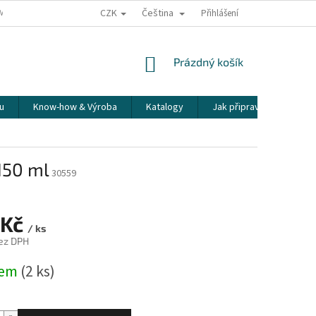
CZK
Čeština
ÍME NAŠE ZÁSILKY
PŘEPRAVA KŘEHKÉHO ZBOŽÍ
Přihlášení
KORESPONDENČNÍ A
NÁKUPNÍ
Prázdný košík
KOŠÍK
u
Know-how & Výroba
Katalogy
Jak připravit espresso
150 ml
30559
 Kč
/ ks
ez DPH
dem
(2 ks)