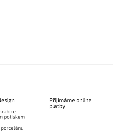
design
Přijímáme online
platby
krabice
ím potiskem
 porcelánu