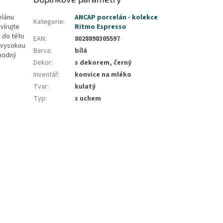
elánu
ANCAP porcelán - kolekce
Kategorie
:
vírujte
Ritmo Espresso
 do této
EAN
:
8028898305597
e vysokou
Barva
:
bílá
vhodný
Dekor
:
s dekorem, černý
Inventář
:
konvice na mléko
Tvar
:
kulatý
Typ
:
s uchem