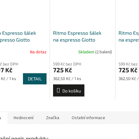
 Espresso šálek
Ritmo Espresso šálek
Ritmo Es
presso Giotto
na espresso Giotto
na espre
šálkem Giotto 70 ml
s podšálkem Giotto 70 ml
s podšál
Na dotaz
Skladem
(2 balení)
a 6 ks
- sada 2 ks
- sada 2 
Kč bez DPH
599 Kč bez DPH
599 Kč bez
7 Kč
725 Kč
725 Kč
Měrná
Měrná
 Kč / 1 ks
DETAIL
362,50 Kč / 1 ks
362,50 Kč /
cena:
cena:
Do košíku
s
Hodnocení
Značka
Ostatní informace
ailní popis produktu