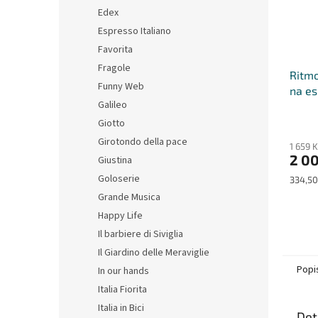
Edex
Espresso Italiano
Favorita
Fragole
Ritmo
Funny Web
na es
Galileo
s pod
- sad
Giotto
Girotondo della pace
1 659 
2 00
Giustina
Goloserie
Měrná
334,50
cena:
Grande Musica
Happy Life
Il barbiere di Siviglia
Il Giardino delle Meraviglie
Popi
In our hands
Italia Fiorita
Italia in Bici
Det