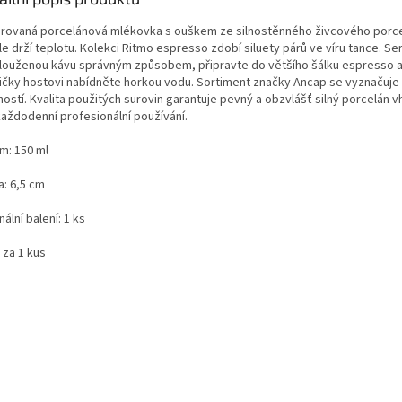
rovaná porcelánová mlékovka s ouškem ze silnostěnného živcového porc
e drží teplotu. Kolekci Ritmo espresso zdobí siluety párů ve víru tance. Ser
louženou kávu správným způsobem, připravte do většího šálku espresso a
ičky hostovi nabídněte horkou vodu. Sortiment značky Ancap se vyznačuj
ností. Kvalita použitých surovin garantuje pevný a obzvlášť silný porcelán 
každodenní profesionální používání.
m: 150 ml
a: 6,5 cm
nální balení: 1 ks
 za 1 kus