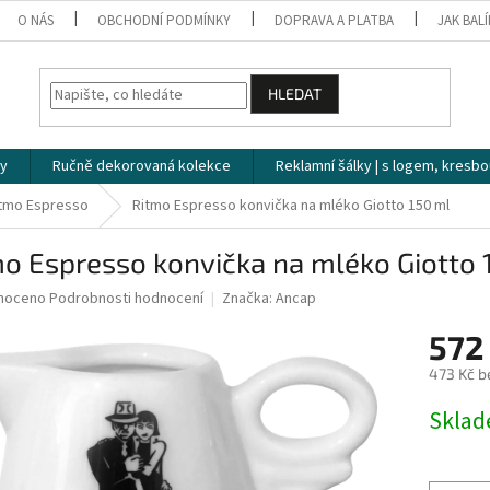
O NÁS
OBCHODNÍ PODMÍNKY
DOPRAVA A PLATBA
JAK BAL
HLEDAT
ky
Ručně dekorovaná kolekce
Reklamní šálky | s logem, kresbo
tmo Espresso
Ritmo Espresso konvička na mléko Giotto 150 ml
o Espresso konvička na mléko Giotto 
né
noceno
Podrobnosti hodnocení
Značka:
Ancap
ní
572
u
473 Kč b
Měrná
Skla
cena:
ek.