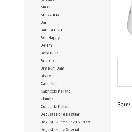
n
Ancona
e
Arlecchino
l
Bari
Barista roku
Bee Happy
Belem
Bella Italia
Biliardo
Bim Bum Bam
Bistrot
Cafluttino
Capriccio Italiano
Claudia
Souvi
Contrade Italiane
Degustazione Regular
Degustazione Senza Manico
Degustazione Special