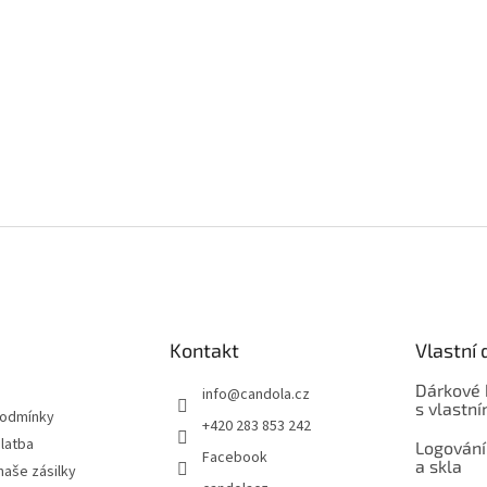
Kontakt
Vlastní 
Dárkové 
info
@
candola.cz
s vlastn
podmínky
+420 283 853 242
latba
Logování
Facebook
a skla
naše zásilky