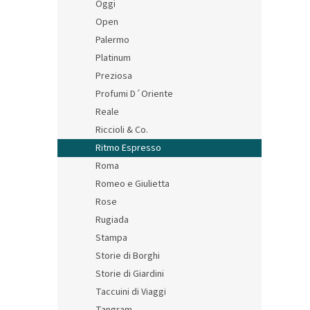
Oggi
Open
Palermo
Platinum
Preziosa
Profumi D´Oriente
Reale
Riccioli & Co.
Ritmo Espresso
Roma
Romeo e Giulietta
Rose
Rugiada
Stampa
Storie di Borghi
Storie di Giardini
Taccuini di Viaggi