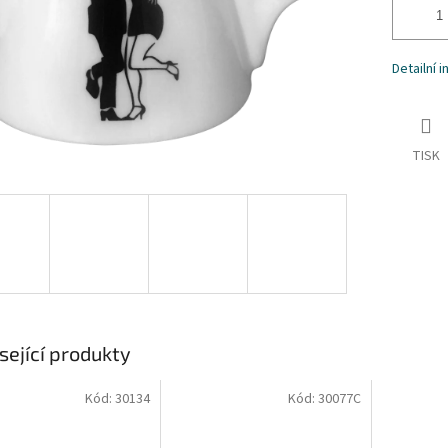
Detailní 
TISK
sející produkty
Kód:
30134
Kód:
30077C