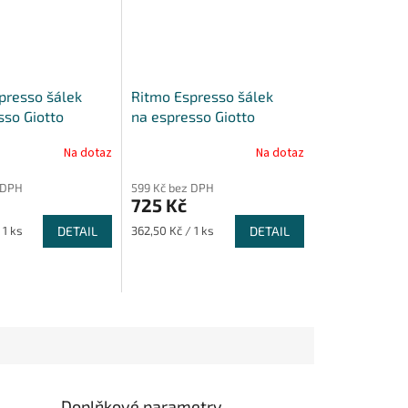
presso šálek
Ritmo Espresso šálek
sso Giotto
na espresso Giotto
kem Giotto 70 ml
s podšálkem Giotto 70 ml
Na dotaz
Na dotaz
ks
- sada 2 ks
 DPH
599 Kč bez DPH
725 Kč
Měrná
 1 ks
DETAIL
362,50 Kč / 1 ks
DETAIL
cena:
Doplňkové parametry