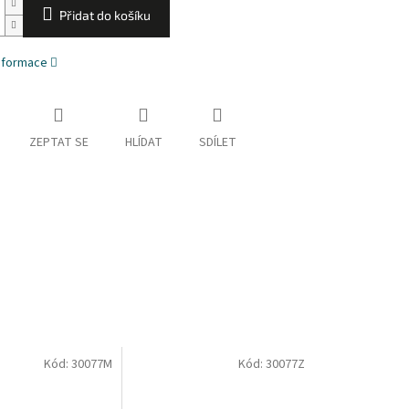
Přidat do košíku
informace
ZEPTAT SE
HLÍDAT
SDÍLET
Kód:
30077M
Kód:
30077Z