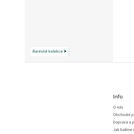
Barevné kolekce ⮞
Z
á
p
a
t
Info
í
O nás
Obchodní 
Doprava a p
Jak balíme 