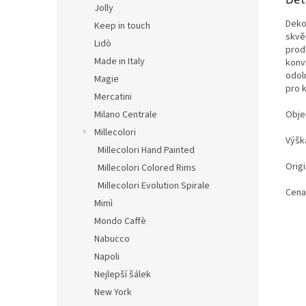
Jolly
Deko
Keep in touch
skvěl
Lidò
prod
Made in Italy
konv
odol
Magie
pro 
Mercatini
Obje
Milano Centrale
Millecolori
Výšk
Millecolori Hand Painted
Origi
Millecolori Colored Rims
Millecolori Evolution Spirale
Cena
Mimì
Mondo Caffè
Nabucco
Napoli
Nejlepší šálek
New York