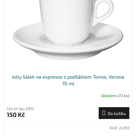
t
s
ů
p
r
o
d
u
k
t
ů
Jolly šálek na espresso s podšálkem Torino, Verona
70 ml
Skladem
(72 ks)
124 Kč bez DPH
150 Kč
Do košíku
Kód:
21350