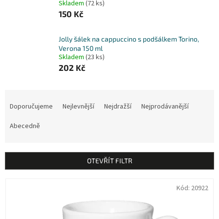
Skladem
(72 ks)
150 Kč
Jolly šálek na cappuccino s podšálkem Torino,
Verona 150 ml
Skladem
(23 ks)
202 Kč
Ř
a
Doporučujeme
Nejlevnější
Nejdražší
Nejprodávanější
z
e
Abecedně
n
í
p
OTEVŘÍT FILTR
r
o
V
Kód:
20922
d
ý
u
p
k
i