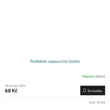
Podšálek cappuccino Giotto
Skladem
(94 ks)
56 Kč bez DPH
68 Kč
Do košíku
Kód:
26788