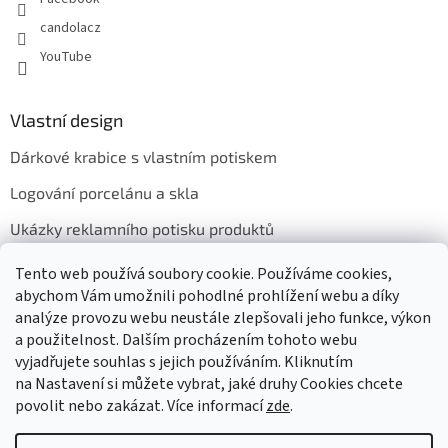
candolacz
YouTube
Vlastní design
Dárkové krabice s vlastním potiskem
Logování porcelánu a skla
Ukázky reklamního potisku produktů
Tento web používá soubory cookie. Používáme cookies,
abychom Vám umožnili pohodlné prohlížení webu a díky
Přijímáme online platby
analýze provozu webu neustále zlepšovali jeho funkce, výkon
a použitelnost. Dalším procházením tohoto webu
vyjadřujete souhlas s jejich používáním. Kliknutím
na Nastavení si můžete vybrat, jaké druhy Cookies chcete
povolit nebo zakázat. Více informací
zde
.
Vytvořil Shoptet