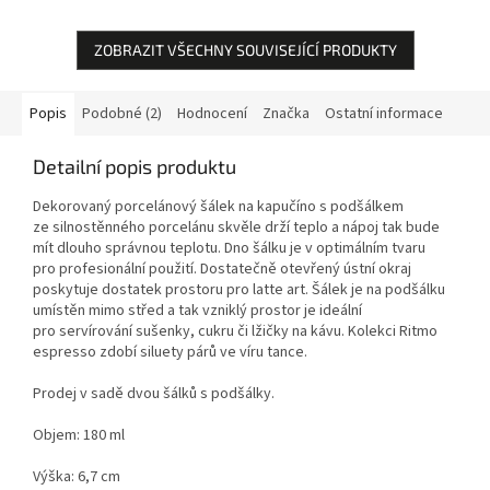
ZOBRAZIT VŠECHNY SOUVISEJÍCÍ PRODUKTY
Popis
Podobné (2)
Hodnocení
Značka
Ostatní informace
Detailní popis produktu
Dekorovaný porcelánový šálek na kapučíno s podšálkem
ze silnostěnného porcelánu skvěle drží teplo a nápoj tak bude
mít dlouho správnou teplotu. Dno šálku je v optimálním tvaru
pro profesionální použití. Dostatečně otevřený ústní okraj
poskytuje dostatek prostoru pro latte art. Šálek je na podšálku
umístěn mimo střed a tak vzniklý prostor je ideální
pro servírování sušenky, cukru či lžičky na kávu. Kolekci Ritmo
espresso zdobí siluety párů ve víru tance.
Prodej v sadě dvou šálků s podšálky.
Objem: 180 ml
Výška: 6,7 cm