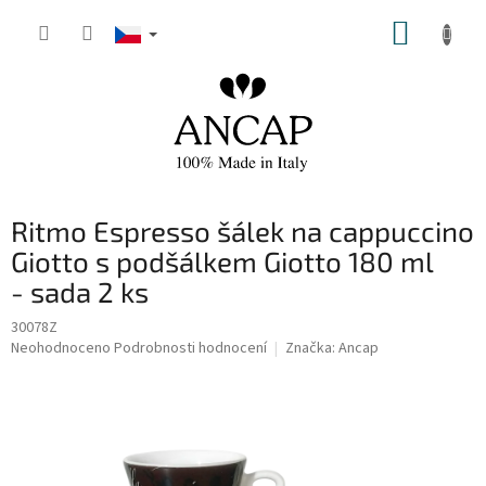
Přejít
NÁKUP
na
obsah
KOŠÍK
Ritmo Espresso šálek na cappuccino
Giotto s podšálkem Giotto 180 ml
- sada 2 ks
30078Z
Průměrné
Neohodnoceno
Podrobnosti hodnocení
Značka:
Ancap
hodnocení
produktu
je
0,0
z
5