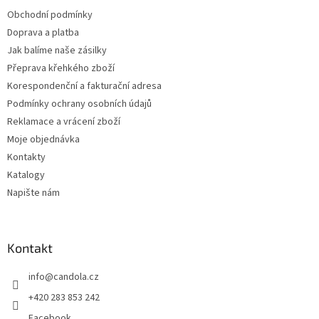
í
Obchodní podmínky
Doprava a platba
Jak balíme naše zásilky
Přeprava křehkého zboží
Korespondenční a fakturační adresa
Podmínky ochrany osobních údajů
Reklamace a vrácení zboží
Moje objednávka
Kontakty
Katalogy
Napište nám
Kontakt
info
@
candola.cz
+420 283 853 242
Facebook