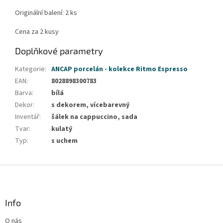
Originální balení: 2 ks
Cena za 2 kusy
Doplňkové parametry
Kategorie
:
ANCAP porcelán - kolekce Ritmo Espresso
EAN
:
8028898300783
Barva
:
bílá
Dekor
:
s dekorem, vícebarevný
Inventář
:
šálek na cappuccino, sada
Tvar
:
kulatý
Typ
:
s uchem
Z
á
p
a
Info
t
O nás