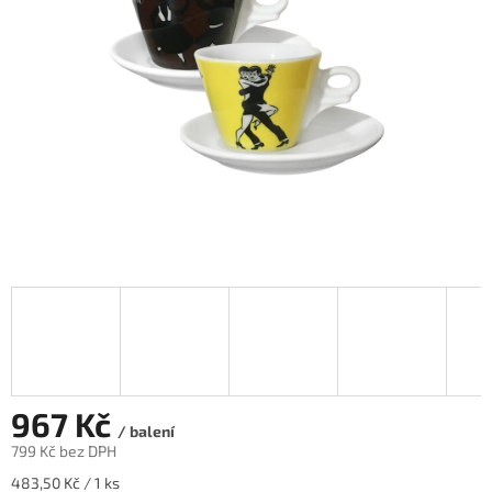
hvězdiček.
967 Kč
/ balení
799 Kč bez DPH
Měrná
483,50 Kč / 1 ks