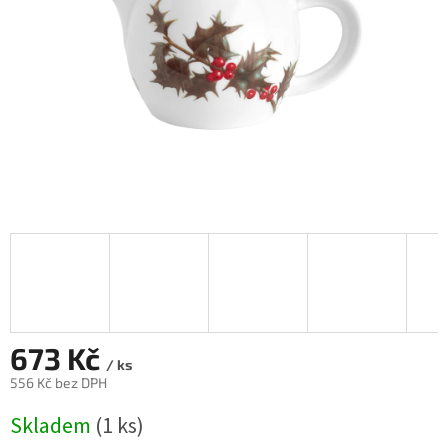
673 Kč
/ ks
556 Kč bez DPH
Měrná
Skladem
(1 ks)
cena: