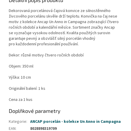
Detailní popis produktu
Dekorovaná porcelánová čajová konvice ze silnostěnného
živcového porcelánu skvěle drží teplotu. Konvička na čaj nese
motiv z kolekce Ancap Un Anno in Campagna zobrazující čtvero
ročních období a kalendářní měsíce. Sortiment značky Ancap
se vyznačuje vysokou odolností. Kvalita použitých surovin
garantuje pevný a obzvlášť silný porcelán vhodný
pro každodenní profesionální používání.
Dekor: různé motivy čtvero ročních období
Objem: 350 ml
Výška: 10 cm
Originální balení: 1 ks
Cena za 1 kus
Doplňkové parametry
Kategorie
:
ANCAP porcelán - kolekce Un Anno in Campagna
EAN
:
8028898319709