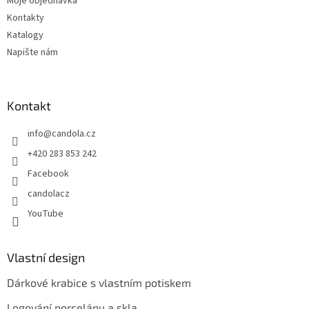
Moje objednávka
Kontakty
Katalogy
Napište nám
Kontakt
info
@
candola.cz
+420 283 853 242
Facebook
candolacz
YouTube
Vlastní design
Dárkové krabice s vlastním potiskem
Logování porcelánu a skla