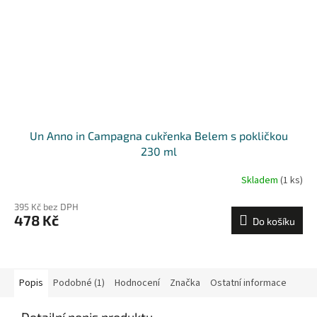
Un Anno in Campagna cukřenka Belem s pokličkou
230 ml
Skladem
(1 ks)
395 Kč bez DPH
478 Kč
Do košíku
Popis
Podobné (1)
Hodnocení
Značka
Ostatní informace