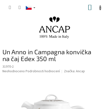
Přejít
NÁKUP
na
obsah
KOŠÍK
Un Anno in Campagna konvička
na čaj Edex 350 ml
31970-2
Průměrné
Neohodnoceno
Podrobnosti hodnocení
Značka:
Ancap
hodnocení
produktu
je
0,0
z
5
hvězdiček.