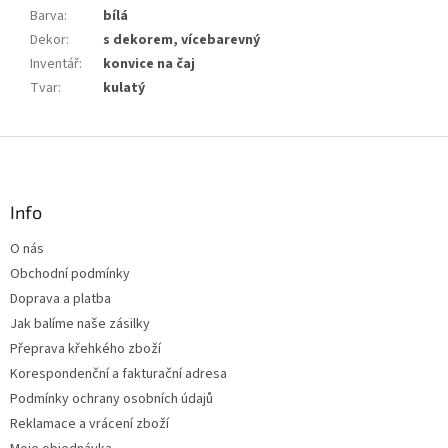
Barva
:
bílá
Dekor
:
s dekorem, vícebarevný
Inventář
:
konvice na čaj
Tvar
:
kulatý
Z
á
p
a
Info
t
O nás
í
Obchodní podmínky
Doprava a platba
Jak balíme naše zásilky
Přeprava křehkého zboží
Korespondenční a fakturační adresa
Podmínky ochrany osobních údajů
Reklamace a vrácení zboží