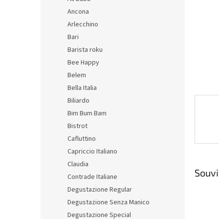
n
Ancona
e
Arlecchino
l
Bari
Barista roku
Bee Happy
Belem
Bella Italia
Biliardo
Bim Bum Bam
Bistrot
Cafluttino
Capriccio Italiano
Claudia
Souvi
Contrade Italiane
Degustazione Regular
Degustazione Senza Manico
Degustazione Special