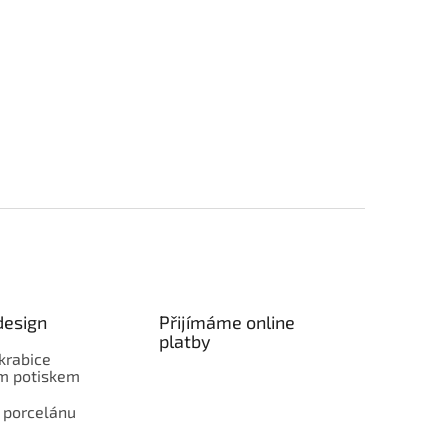
design
Přijímáme online
platby
krabice
ím potiskem
 porcelánu