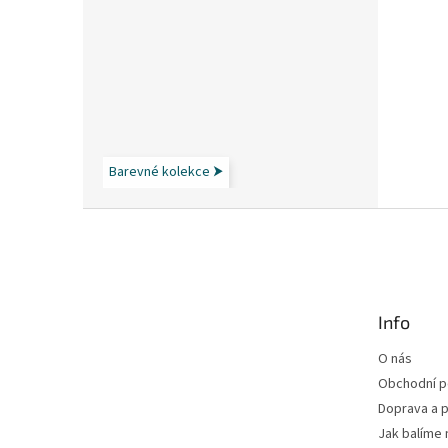
Barevné kolekce ⮞
Z
á
p
a
t
Info
í
O nás
Obchodní 
Doprava a p
Jak balíme 