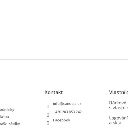
Kontakt
Vlastní 
Dárkové 
info
@
candola.cz
s vlastn
podmínky
+420 283 853 242
latba
Logování
Facebook
a skla
naše zásilky