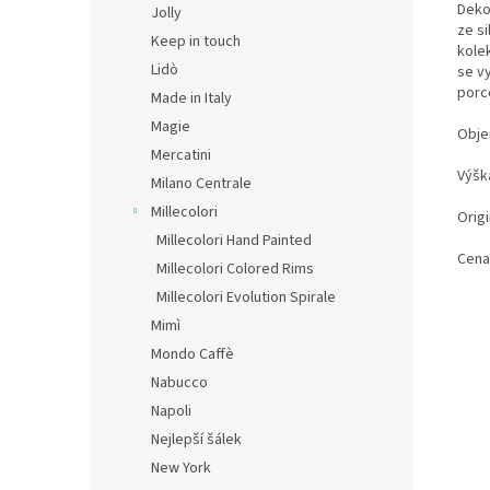
Deko
Jolly
ze s
Keep in touch
kole
Lidò
se v
porc
Made in Italy
Magie
Obje
Mercatini
Výšk
Milano Centrale
Millecolori
Origi
Millecolori Hand Painted
Cena
Millecolori Colored Rims
Millecolori Evolution Spirale
Mimì
Mondo Caffè
Nabucco
Napoli
Nejlepší šálek
New York