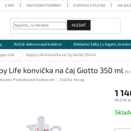
O NÁS
OBCHODNÍ PODMÍNKY
DOPRAVA A PLATBA
JAK BAL
HLEDAT
ky
Ručně dekorovaná kolekce
Reklamní šálky | s logem, kresbo
ppy Life
Happy Life konvička na čaj Giotto 350 ml
y Life konvička na čaj Giotto 350 ml
352
né
noceno
Podrobnosti hodnocení
Značka:
Ancap
ní
1 1
u
942 Kč b
Měrná
Skla
cena:
ek.