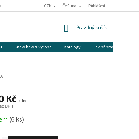
CZK
Čeština
ÍME NAŠE ZÁSILKY
PŘEPRAVA KŘEHKÉHO ZBOŽÍ
Přihlášení
KORESPONDENČNÍ A
NÁKUPNÍ
Prázdný košík
KOŠÍK
u
Know-how & Výroba
Katalogy
Jak připravit espresso
93
40 Kč
/ ks
ez DPH
dem
(6 ks)