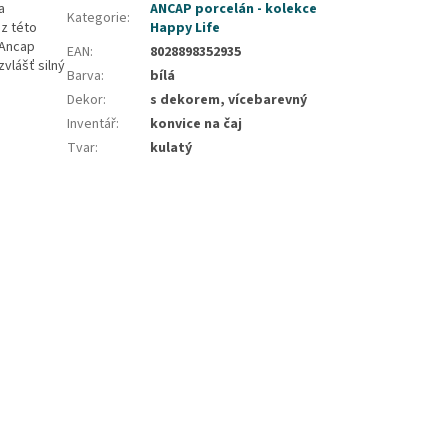
a
ANCAP porcelán - kolekce
Kategorie
:
 z této
Happy Life
 Ancap
EAN
:
8028898352935
vlášť silný
Barva
:
bílá
Dekor
:
s dekorem, vícebarevný
Inventář
:
konvice na čaj
Tvar
:
kulatý