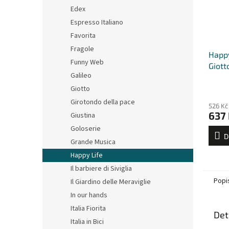
Edex
Espresso Italiano
Favorita
Fragole
Happy
Funny Web
Giott
Galileo
Giotto
Girotondo della pace
526 Kč
637
Giustina
Goloserie
D
Grande Musica
Happy Life
Il barbiere di Siviglia
Popi
Il Giardino delle Meraviglie
In our hands
Italia Fiorita
Det
Italia in Bici