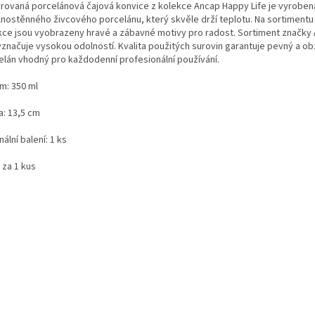
rovaná porcelánová čajová konvice z kolekce Ancap Happy Life je vyroben
ilnostěnného živcového porcelánu, který skvěle drží teplotu. Na sortimentu
kce jsou vyobrazeny hravé a zábavné motivy pro radost. Sortiment značky
yznačuje vysokou odolností. Kvalita použitých surovin garantuje pevný a obz
elán vhodný pro každodenní profesionální používání.
m: 350 ml
a: 13,5 cm
nální balení: 1 ks
 za 1 kus