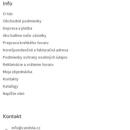
ä
Info
c
t
i
O nás
i
e
Obchodné podmienky
p
e
r
Doprava a platba
v
Ako balíme naše zásielky
k
Preprava krehkého tovaru
y
v
Korešpondenčná a fakturačná adresa
ý
Podmienky ochrany osobných údajov
p
Reklamácie a vrátenie tovaru
i
s
Moja objednávka
u
Kontakty
Katalógy
Napíšte nám
Kontakt
info
@
candola.cz