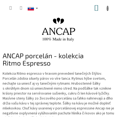
Prejsť
NÁKUP
na
obsah
KOŠÍK
ANCAP porcelán - kolekcia
Ritmo Espresso
Kolekcia Ritmo espresso v hravom prevedení tanečných štýlov.
Porcelán zdobia siluety párov vo víre tanca. Rytmus hýbe svetom,
nechajte sa uniesť aj vy tanečnými rytmami. Hrubostenné šálky
s okrúhlym dnom sú umiestnené mimo stred. Na podšálke tak vznikne
krásny priestor na servírovanie sušienky, cukru či len kávové lyžičky.
Masívne steny šálky zo živcového porcelánu sa ľahko nahrievajú a dlho
držia vašu kávu v tej správnej teplote. Šálky na kávu je možné doplniť
mliekovkou. Chuť kávy uvarenej v porcelánovej espressine Ancap nie je
negatívne ovplyvnená vylúhovaním pachute hliníka či kovov ako je tomu