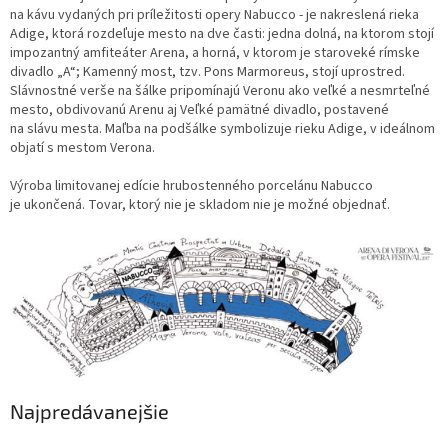
na kávu vydaných pri príležitosti opery Nabucco - je nakreslená rieka
Adige, ktorá rozdeľuje mesto na dve časti: jedna dolná, na ktorom stojí
impozantný amfiteáter Arena, a horná, v ktorom je staroveké rímske
divadlo „A“; Kamenný most, tzv. Pons Marmoreus, stojí uprostred.
Slávnostné verše na šálke pripomínajú Veronu ako veľké a nesmrteľné
mesto, obdivovanú Arenu aj Veľké pamätné divadlo, postavené
na slávu mesta. Maľba na podšálke symbolizuje rieku Adige, v ideálnom
objatí s mestom Verona.
Výroba limitovanej edície hrubostenného porcelánu Nabucco
je ukončená. Tovar, ktorý nie je skladom nie je možné objednať.
Najpredávanejšie