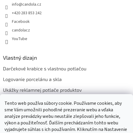
info
@
candola.cz
+420 283 853 242
Facebook
candolacz
YouTube
Vlastný dizajn
Darčekové krabice s vlastnou potlačou
Logovanie porcelánu a skla
Ukážky reklamnej potlače produktov
Tento web používa súbory cookie. Používame cookies, aby
sme Vám umožnili pohodlné prezeranie webu a vďaka
Prijímame online platby
analýze prevádzky webu neustále zlepšovali jeho funkcie,
výkon a použiteľnosť. Ďalším prechádzaním tohto webu
vyjadrujete súhlas s ich používaním. Kliknutím na Nastavenie