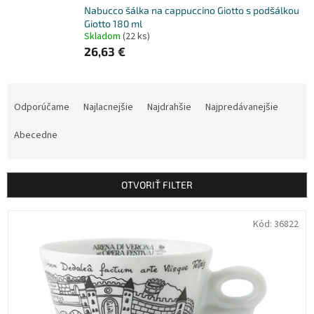
Nabucco šálka na cappuccino Giotto s podšálkou
Giotto 180 ml
Skladom
(22 ks)
26,63 €
R
a
Odporúčame
Najlacnejšie
Najdrahšie
Najpredávanejšie
d
e
Abecedne
n
i
e
OTVORIŤ FILTER
p
r
V
Kód:
36822
o
ý
d
p
u
i
k
s
t
p
o
r