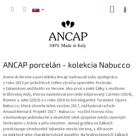
Prejsť
NÁKUP
na
obsah
KOŠÍK
ANCAP porcelán - kolekcia Nabucco
Arena di Verona a porcelánka Ancap nadviazali úzku spoluprácu
v roku 2013 pri príležitosti stého výročia operného festivalu
v talianskom amfiteátri vo Verone. Ako prvé vznikli šálky s motívom
kráľovskej Aidy, ktorou nasledoval porcelán inšpirovaný Carmen (2014),
Romeo a Julie (2015) a v roku 2016 to bol elegantný Turandot. Operu
Nabucco, ktorá otvorila letnú sezónu 2017, naštudoval režisér
Arnaud Bernard. Projekt 2017 - Nabucco - rozšíril tvorivú víziu
a komunikuje jednoduché a okamžité silné spojenie medzi operným
festivalom v Aréne a jeho mestom. Jemná grafika na šálkach
predstavuje stredoveké talianske mesto Verona, s dôrazom
na niektoré jeho charakteristické aspekty. Na hrubostenných šálkach