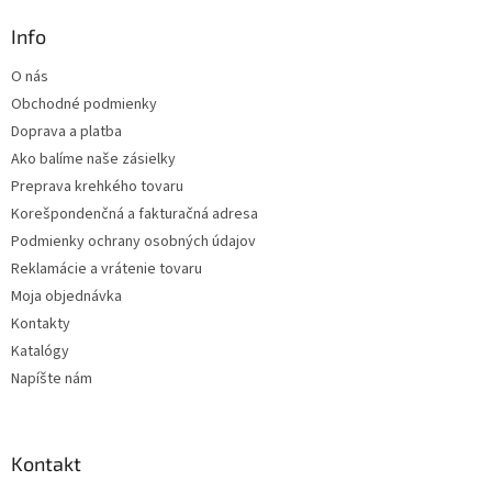
d
p
a
ä
Info
c
t
i
O nás
i
e
Obchodné podmienky
p
e
r
Doprava a platba
v
Ako balíme naše zásielky
k
Preprava krehkého tovaru
y
v
Korešpondenčná a fakturačná adresa
ý
Podmienky ochrany osobných údajov
p
Reklamácie a vrátenie tovaru
i
s
Moja objednávka
u
Kontakty
Katalógy
Napíšte nám
Kontakt