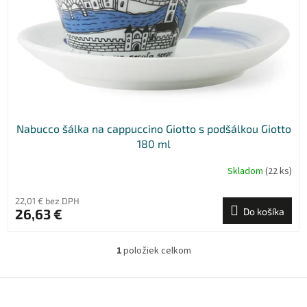
v
o
d
u
k
t
o
v
Nabucco šálka na cappuccino Giotto s podšálkou Giotto
180 ml
Skladom
(22 ks)
22,01 € bez DPH
26,63 €
Do košíka
1
položiek celkom
O
v
l
Z
á
á