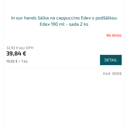
In our hands šálka na cappuccino Edex s podšálkou
Edex 190 ml - sada 2 ks
Na dotaz
32,93 € bez DPH
39,84 €
DETAIL
Jednotková
19,92 € / 1 ks
cena:
Kód:
38058