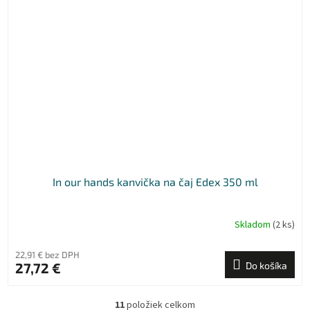
In our hands kanvička na čaj Edex 350 ml
Skladom
(2 ks)
22,91 € bez DPH
27,72 €
Do košíka
11
položiek celkom