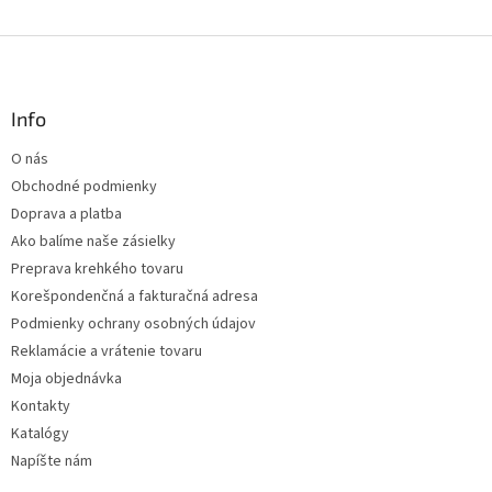
O
v
l
Z
á
á
d
p
a
ä
Info
c
t
i
O nás
i
e
Obchodné podmienky
p
e
r
Doprava a platba
v
Ako balíme naše zásielky
k
Preprava krehkého tovaru
y
v
Korešpondenčná a fakturačná adresa
ý
Podmienky ochrany osobných údajov
p
Reklamácie a vrátenie tovaru
i
s
Moja objednávka
u
Kontakty
Katalógy
Napíšte nám