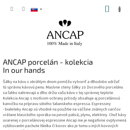
Prejsť
NÁKUP
na
obsah
KOŠÍK
ANCAP porcelán - kolekcia
In our hands
Šálky na kávu s okrúhlym dnom pomôžu vytvoriť a dlhodobo udržať
tú správnu kávovú penu. Masívne steny šálky zo živcového porcelánu
sa ľahko nahrievajú a dlho držia vašu kávu v tej správnej teplote.
Kolekcia Ancap s motívom ochrany prírody obsahuje aj porcelánovú
kanvičku na prípravu silného talianskeho espressa. Espressiny
- bialeteky Ancap sú vhodné na použitie na väčšine známych varičov
vrátane klasického sporáka na pevné palivá, plynu, elektriny. Chuť kávy
uvarenej v porcelánovej espressine Ancap nie je negatívne ovplyvnená
vylúhovaním pachute hliníka či kovov ako je tomu u iných kovových