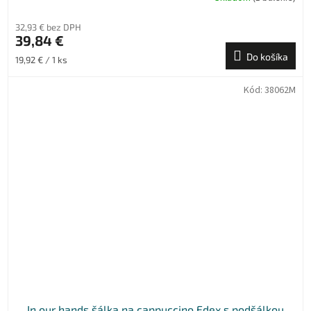
32,93 € bez DPH
39,84 €
Do košíka
Jednotková
19,92 € / 1 ks
cena:
Kód:
38062M
In our hands šálka na cappuccino Edex s podšálkou