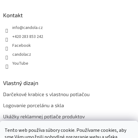
Kontakt
info
@
candola.cz
+420 283 853 242
Facebook
candolacz
YouTube
Vlastný dizajn
Darčekové krabice s vlastnou potlačou
Logovanie porcelánu a skla
Ukážky reklamnej potlače produktov
Tento web používa súbory cookie. Používame cookies, aby
sme Vám umožnili pohodlné prezeranie webu a vďaka