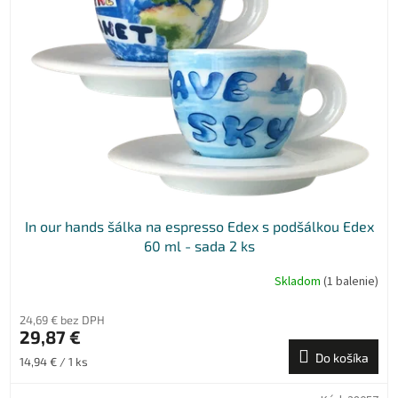
In our hands šálka na espresso Edex s podšálkou Edex
60 ml - sada 2 ks
Skladom
(1 balenie)
24,69 € bez DPH
29,87 €
Do košíka
Jednotková
14,94 € / 1 ks
cena: