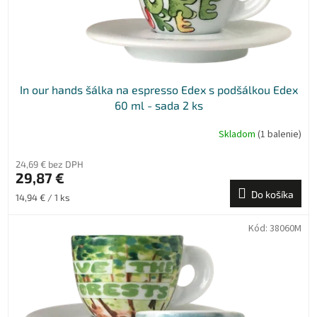
u
k
t
o
v
In our hands šálka na espresso Edex s podšálkou Edex
60 ml - sada 2 ks
Skladom
(1 balenie)
24,69 € bez DPH
29,87 €
Do košíka
Jednotková
14,94 € / 1 ks
cena:
Kód:
38060M