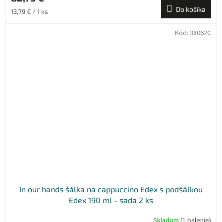
Do košíka
Jednotková
13,79 € / 1 ks
cena:
Kód:
38062C
In our hands šálka na cappuccino Edex s podšálkou
Edex 190 ml - sada 2 ks
Skladom
(1 balenie)