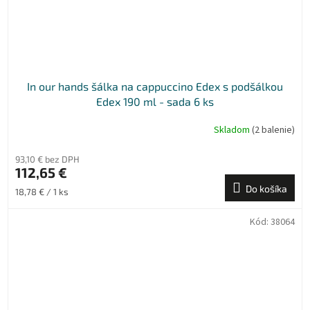
In our hands šálka na cappuccino Edex s podšálkou
Edex 190 ml - sada 6 ks
Skladom
(2 balenie)
93,10 € bez DPH
112,65 €
Do košíka
Jednotková
18,78 € / 1 ks
cena:
Kód:
38064