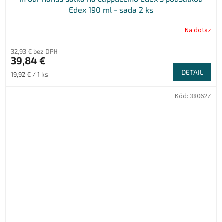
Edex 190 ml - sada 2 ks
Na dotaz
32,93 € bez DPH
39,84 €
DETAIL
Jednotková
19,92 € / 1 ks
cena:
Kód:
38062Z