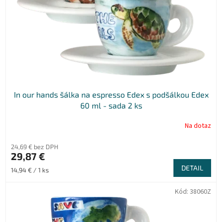
In our hands šálka na espresso Edex s podšálkou Edex
60 ml - sada 2 ks
Na dotaz
24,69 € bez DPH
29,87 €
DETAIL
Jednotková
14,94 € / 1 ks
cena:
Kód:
38060Z