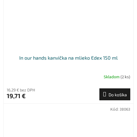
In our hands kanvička na mlieko Edex 150 ml
Skladom
(2 ks)
16,29 € bez DPH
19,71 €
Do košíka
Kód:
38063