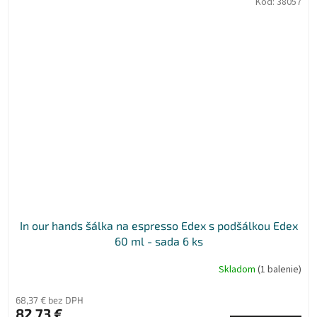
Kód:
38057
In our hands šálka na espresso Edex s podšálkou Edex
60 ml - sada 6 ks
Skladom
(1 balenie)
68,37 € bez DPH
82,73 €