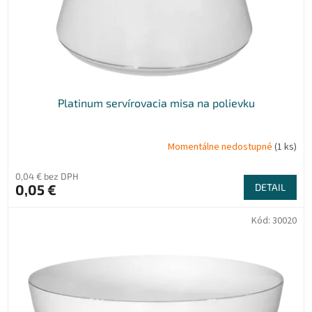
u
k
t
o
v
Platinum servírovacia misa na polievku
Momentálne nedostupné
(1 ks)
0,04 € bez DPH
0,05 €
DETAIL
Kód:
30020