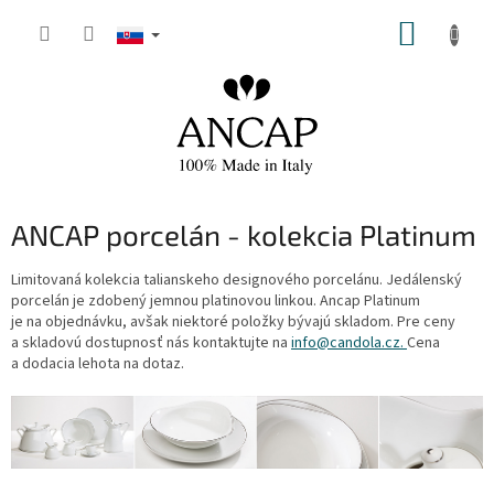
Prejsť
NÁKUP
na
obsah
KOŠÍK
ANCAP porcelán - kolekcia Platinum
Limitovaná kolekcia talianskeho designového porcelánu. Jedálenský
porcelán je zdobený jemnou platinovou linkou. Ancap Platinum
je na objednávku, avšak niektoré položky bývajú skladom. Pre ceny
a skladovú dostupnosť nás kontaktujte na
info@candola.cz
.
Cena
a dodacia lehota na dotaz.