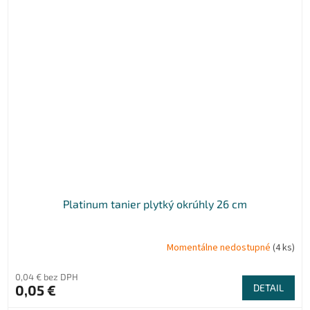
Platinum tanier plytký okrúhly 26 cm
Momentálne nedostupné
(4 ks)
0,04 € bez DPH
0,05 €
DETAIL