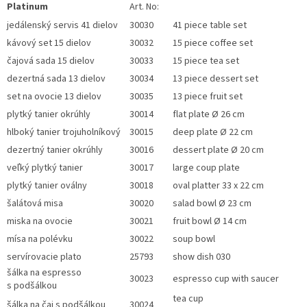
Platinum
Art. No:
jedálenský servis 41 dielov
30030
41 piece table set
kávový set 15 dielov
30032
15 piece coffee set
čajová sada 15 dielov
30033
15 piece tea set
dezertná sada 13 dielov
30034
13 piece dessert set
set na ovocie 13 dielov
30035
13 piece fruit set
plytký tanier okrúhly
30014
flat plate Ø 26 cm
hlboký tanier trojuholníkový
30015
deep plate Ø 22 cm
dezertný tanier okrúhly
30016
dessert plate Ø 20 cm
veľký plytký tanier
30017
large coup plate
plytký tanier oválny
30018
oval platter 33 x 22 cm
šalátová misa
30020
salad bowl Ø 23 cm
miska na ovocie
30021
fruit bowl
Ø 14 cm
mísa na polévku
30022
soup bowl
servírovacie plato
25793
show dish 030
šálka na espresso
30023
espresso cup with saucer
s podšálkou
tea cup
šálka na čaj s podšálkou
30024