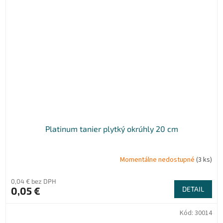
Platinum tanier plytký okrúhly 20 cm
Momentálne nedostupné
(3 ks)
0,04 € bez DPH
0,05 €
DETAIL
Kód:
30014