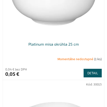
Platinum misa okrúhla 25 cm
Momentálne nedostupné
(1 ks)
0,04 € bez DPH
0,05 €
DETAIL
Kód:
30015