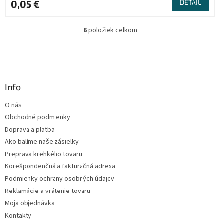
0,05 €
DETAIL
6
položiek celkom
O
v
l
Z
á
á
d
p
a
ä
Info
c
t
i
O nás
i
e
Obchodné podmienky
p
e
r
Doprava a platba
v
Ako balíme naše zásielky
k
Preprava krehkého tovaru
y
v
Korešpondenčná a fakturačná adresa
ý
Podmienky ochrany osobných údajov
p
Reklamácie a vrátenie tovaru
i
s
Moja objednávka
u
Kontakty