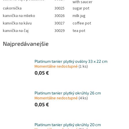
with saucer
cukornička
30025
sugar pot
kanvička na mlieko
30026
milk jug
kanvička na kávu
30027
coffee pot
kanvička na čaj
30029
tea pot
Najpredávanejšie
Platinum tanier plytký oválny 33 x 22 cm
Momentálne nedostupné
(1 ks)
0,05 €
Platinum tanier plytký okrúhly 26 cm
Momentálne nedostupné
(4 ks)
0,05 €
Platinum tanier plytký okrúhly 20 cm