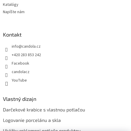
Katalógy
Napíšte nám
Kontakt
info
@
candola.cz
+420 283 853 242
Facebook
candolacz
YouTube
Vlastný dizajn
Darčekové krabice s vlastnou potlačou
Logovanie porcelánu a skla
Ukážky reklamnej potlače produktov