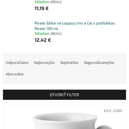
Skladom
(69 ks)
11,19 €
Reale šálka na cappuccino a čaj s podšálkou
Reale 190 ml
Skladom
(66 ks)
12,42 €
R
a
Odporúčame
Najlacnejšie
Najdrahšie
Najpredávanejšie
d
e
Abecedne
n
i
e
OTVORIŤ FILTER
p
r
V
Kód:
22401
o
ý
d
p
u
i