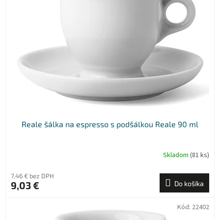
k
s
t
p
o
r
v
o
d
u
k
t
o
v
Reale šálka na espresso s podšálkou Reale 90 ml
Skladom
(81 ks)
7,46 € bez DPH
9,03 €
Do košíka
Kód:
22402