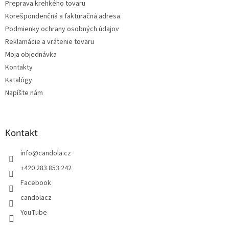
Preprava krehkého tovaru
y
v
Korešpondenčná a fakturačná adresa
ý
Podmienky ochrany osobných údajov
p
Reklamácie a vrátenie tovaru
i
s
Moja objednávka
u
Kontakty
Katalógy
Napíšte nám
Kontakt
info
@
candola.cz
+420 283 853 242
Facebook
candolacz
YouTube