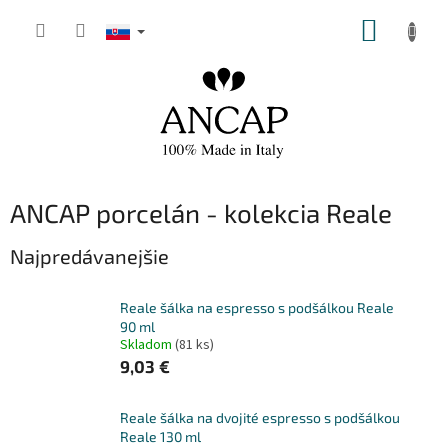
Prejsť
NÁKUP
na
obsah
KOŠÍK
ANCAP porcelán - kolekcia Reale
Najpredávanejšie
Reale šálka na espresso s podšálkou Reale
90 ml
Skladom
(81 ks)
9,03 €
Reale šálka na dvojité espresso s podšálkou
Reale 130 ml