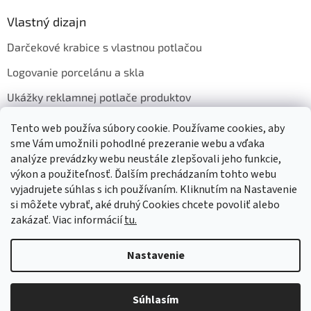
Vlastný dizajn
Darčekové krabice s vlastnou potlačou
Logovanie porcelánu a skla
Ukážky reklamnej potlače produktov
Tento web používa súbory cookie. Používame cookies, aby
sme Vám umožnili pohodlné prezeranie webu a vďaka
Prijímame online platby
analýze prevádzky webu neustále zlepšovali jeho funkcie,
výkon a použiteľnosť. Ďalším prechádzaním tohto webu
vyjadrujete súhlas s ich používaním. Kliknutím na Nastavenie
si môžete vybrať, aké druhý Cookies chcete povoliť alebo
zakázať. Viac informácií
tu.
Vytvoril Shoptet
Nastavenie
Copyright 2026
GASTRO HOLDING CANDOLA, s. r. o.
. Všetky práva
Súhlasím
vyhradené.
Upraviť nastavenie cookies