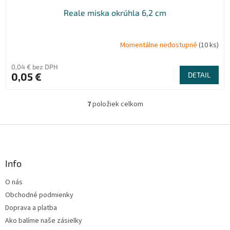
Reale miska okrúhla 6,2 cm
Momentálne nedostupné
(10 ks)
0,04 € bez DPH
0,05 €
DETAIL
7
položiek celkom
O
v
l
Z
á
á
d
p
a
ä
Info
c
t
i
O nás
i
e
Obchodné podmienky
p
e
r
Doprava a platba
v
Ako balíme naše zásielky
k