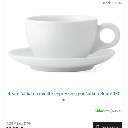
Kód:
28896
Reale šálka na dvojité espresso s podšálkou Reale 130
ml
Skladom
(69 ks)
9,25 € bez DPH
Do košíka