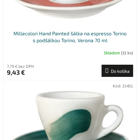
k
t
o
v
Millecolori Hand Painted šálka na espresso Torino
s podšálkou Torino, Verona 70 ml
Skladom
(31 ks)
7,79 € bez DPH
9,43 €
Do košíka
Kód:
33451