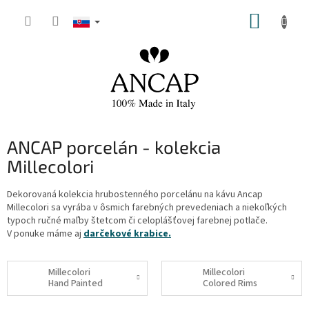
Prejsť
NÁKUP
na
obsah
KOŠÍK
ANCAP porcelán - kolekcia
Millecolori
Dekorovaná kolekcia hrubostenného porcelánu na kávu Ancap
Millecolori sa vyrába v ôsmich farebných prevedeniach a niekoľkých
typoch ručné maľby štetcom či celoplášťovej farebnej potlače.
V ponuke máme aj
darčekové krabice.
Millecolori
Millecolori
Hand Painted
Colored Rims