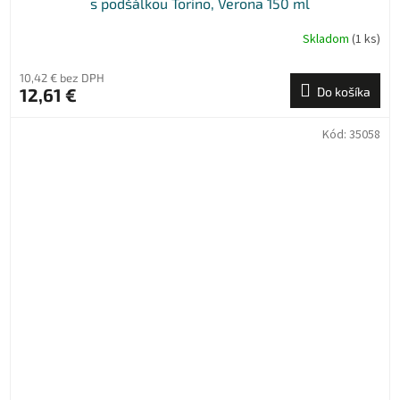
s podšálkou Torino, Verona 150 ml
Skladom
(1 ks)
10,42 € bez DPH
12,61 €
Do košíka
Kód:
35058