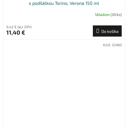
s podšálkou Torino, Verona 150 ml
Skladom
(30 ks)
9,42 € bez DPH
11,40 €
Do košíka
Kód:
33460