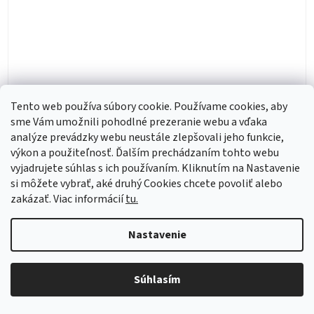
Tento web používa súbory cookie. Používame cookies, aby
Millecolori Colored Rims Black šálka na cappuccino
sme Vám umožnili pohodlné prezeranie webu a vďaka
Verona LARGE s podšálkou Torino, Verona 260 ml
analýze prevádzky webu neustále zlepšovali jeho funkcie,
výkon a použiteľnosť. Ďalším prechádzaním tohto webu
Skladom
(60 ks)
vyjadrujete súhlas s ich používaním. Kliknutím na Nastavenie
si môžete vybrať, aké druhý Cookies chcete povoliť alebo
10,52 € bez DPH
zakázať. Viac informácií
tu.
12,73 €
Do košíka
Nastavenie
Kód:
37034
Súhlasím