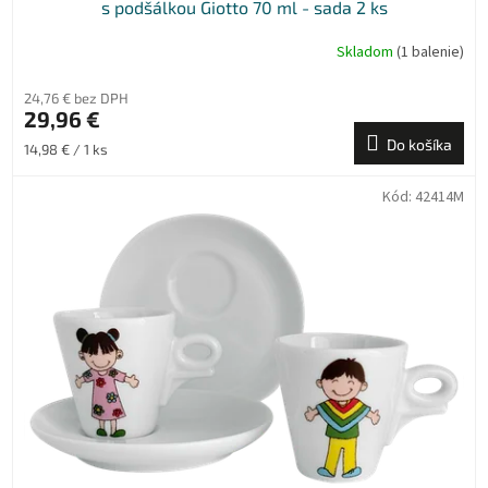
s podšálkou Giotto 70 ml - sada 2 ks
Skladom
(1 balenie)
24,76 € bez DPH
29,96 €
Do košíka
Jednotková
14,98 € / 1 ks
cena:
Kód:
42414M