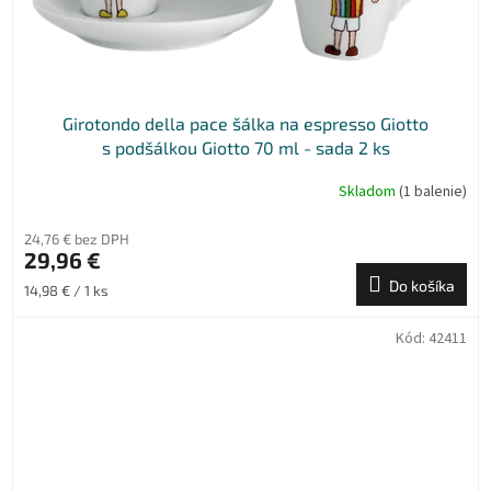
Girotondo della pace šálka na espresso Giotto
s podšálkou Giotto 70 ml - sada 2 ks
Skladom
(1 balenie)
24,76 € bez DPH
29,96 €
Do košíka
Jednotková
14,98 € / 1 ks
cena:
Kód:
42411