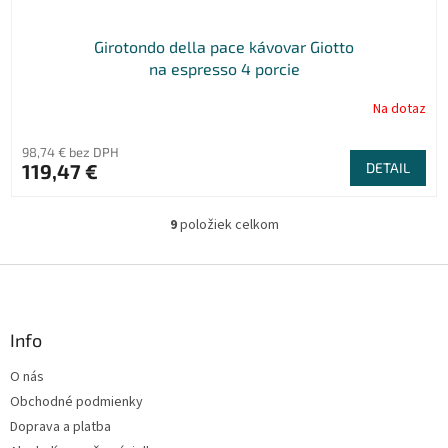
Girotondo della pace kávovar Giotto
na espresso 4 porcie
Na dotaz
98,74 € bez DPH
119,47 €
DETAIL
9
položiek celkom
O
v
l
Z
á
á
d
p
a
ä
Info
c
t
i
O nás
i
e
Obchodné podmienky
p
e
r
Doprava a platba
v