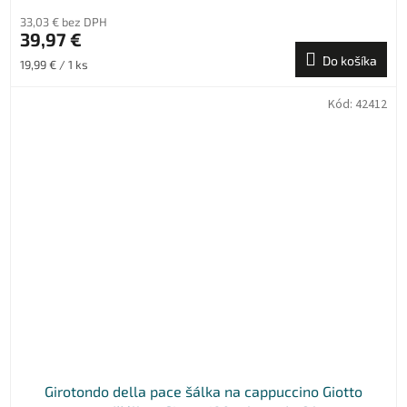
33,03 € bez DPH
39,97 €
Do košíka
Jednotková
19,99 € / 1 ks
cena:
Kód:
42412
Girotondo della pace šálka na cappuccino Giotto