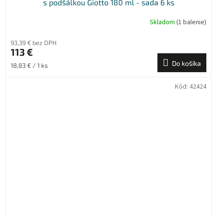
s podšálkou Giotto 180 ml - sada 6 ks
Skladom
(1 balenie)
93,39 € bez DPH
113 €
Do košíka
Jednotková
18,83 € / 1 ks
cena:
Kód:
42424