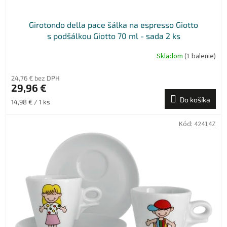
Girotondo della pace šálka na espresso Giotto
s podšálkou Giotto 70 ml - sada 2 ks
Skladom
(1 balenie)
24,76 € bez DPH
29,96 €
Do košíka
Jednotková
14,98 € / 1 ks
cena:
Kód:
42414Z