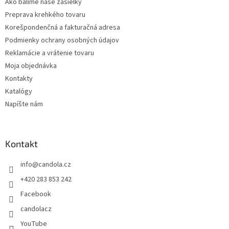
Ako balíme naše zásielky
k
Preprava krehkého tovaru
y
v
Korešpondenčná a fakturačná adresa
ý
Podmienky ochrany osobných údajov
p
Reklamácie a vrátenie tovaru
i
s
Moja objednávka
u
Kontakty
Katalógy
Napíšte nám
Kontakt
info
@
candola.cz
+420 283 853 242
Facebook
candolacz
YouTube