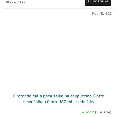
Do košíka
Jednotková
19,99 € / 1 ks
cena:
Kód:
42416Z
Girotondo della pace šálka na cappuccino Giotto
s podšálkou Giotto 180 ml - sada 2 ks
Skladom
(1 balenie)