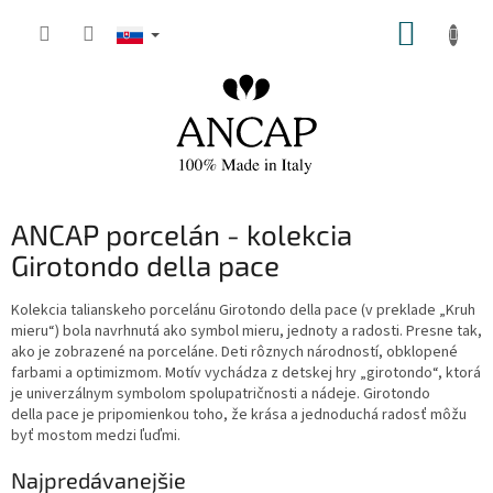
Prejsť
NÁKUP
na
obsah
KOŠÍK
ANCAP porcelán - kolekcia
Girotondo della pace
Kolekcia talianskeho porcelánu Girotondo della pace (v preklade „Kruh
mieru“) bola navrhnutá ako symbol mieru, jednoty a radosti. Presne tak,
ako je zobrazené na porceláne. Deti rôznych národností, obklopené
farbami a optimizmom. Motív vychádza z detskej hry „girotondo“, ktorá
je univerzálnym symbolom spolupatričnosti a nádeje. Girotondo
della pace je pripomienkou toho, že krása a jednoduchá radosť môžu
byť mostom medzi ľuďmi.
Najpredávanejšie