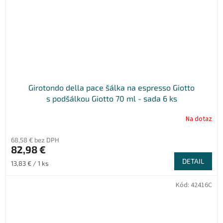
Girotondo della pace šálka na espresso Giotto
s podšálkou Giotto 70 ml - sada 6 ks
Na dotaz
68,58 € bez DPH
82,98 €
DETAIL
Jednotková
13,83 € / 1 ks
cena:
Kód:
42416C