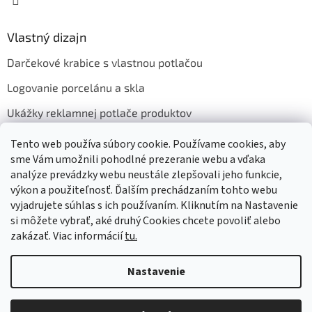
Vlastný dizajn
Darčekové krabice s vlastnou potlačou
Logovanie porcelánu a skla
Ukážky reklamnej potlače produktov
Tento web používa súbory cookie. Používame cookies, aby
sme Vám umožnili pohodlné prezeranie webu a vďaka
Prijímame online platby
analýze prevádzky webu neustále zlepšovali jeho funkcie,
výkon a použiteľnosť. Ďalším prechádzaním tohto webu
vyjadrujete súhlas s ich používaním. Kliknutím na Nastavenie
si môžete vybrať, aké druhý Cookies chcete povoliť alebo
zakázať. Viac informácií
tu.
Vytvoril Shoptet
Nastavenie
Copyright 2026
GASTRO HOLDING CANDOLA, s. r. o.
. Všetky práva