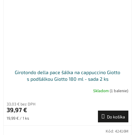
Girotondo della pace šálka na cappuccino Giotto
s podšálkou Giotto 180 ml - sada 2 ks
Skladom
(1 balenie)
33,03 € bez DPH
39,97 €
Do košíka
Jednotková
19,99 € / 1 ks
cena:
Kód:
42416M