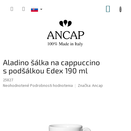
Prejsť
NÁKUP
na
obsah
KOŠÍK
Aladino šálka na cappuccino
s podšálkou Edex 190 ml
25827
Priemerné
Neohodnotené
Podrobnosti hodnotenia
Značka:
Ancap
hodnotenie
produktu
je
0,0
z
5
hviezdičiek.