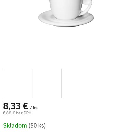
8,33 €
/ ks
6,88 € bez DPH
Jednotková
Skladom
(50 ks)
cena: