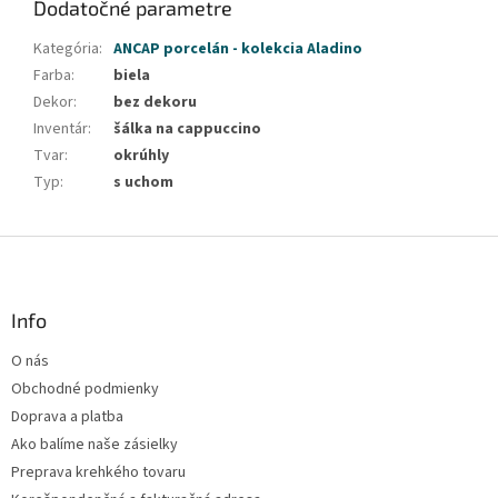
Dodatočné parametre
Kategória
:
ANCAP porcelán - kolekcia Aladino
Farba
:
biela
Dekor
:
bez dekoru
Inventár
:
šálka na cappuccino
Tvar
:
okrúhly
Typ
:
s uchom
Z
á
p
ä
Info
t
O nás
i
Obchodné podmienky
e
Doprava a platba
Ako balíme naše zásielky
Preprava krehkého tovaru