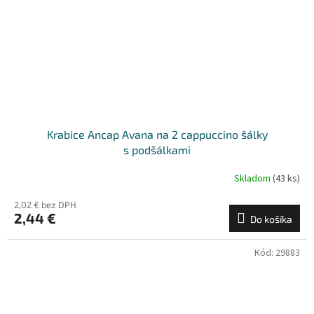
Krabice Ancap Avana na 2 cappuccino šálky
s podšálkami
Skladom
(43 ks)
2,02 € bez DPH
2,44 €
Do košíka
Kód:
29883