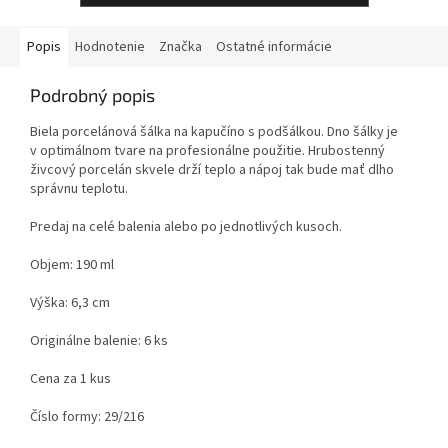
Popis
Hodnotenie
Značka
Ostatné informácie
Podrobný popis
Biela porcelánová šálka na kapučíno s podšálkou. Dno šálky je
v optimálnom tvare na profesionálne použitie. Hrubostenný
živcový porcelán skvele drží teplo a nápoj tak bude mať dlho
správnu teplotu.
Predaj na celé balenia alebo po jednotlivých kusoch.
Objem: 190 ml
Výška: 6,3 cm
Originálne balenie: 6 ks
Cena za 1 kus
Číslo formy: 29/216