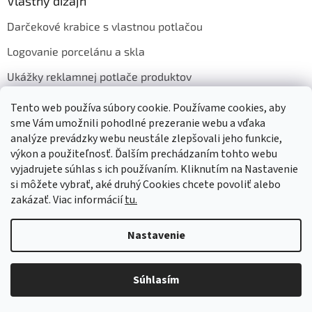
Vlastný dizajn
Darčekové krabice s vlastnou potlačou
Logovanie porcelánu a skla
Ukážky reklamnej potlače produktov
Tento web používa súbory cookie. Používame cookies, aby
sme Vám umožnili pohodlné prezeranie webu a vďaka
Prijímame online platby
analýze prevádzky webu neustále zlepšovali jeho funkcie,
výkon a použiteľnosť. Ďalším prechádzaním tohto webu
vyjadrujete súhlas s ich používaním. Kliknutím na Nastavenie
si môžete vybrať, aké druhý Cookies chcete povoliť alebo
zakázať. Viac informácií
tu.
Vytvoril Shoptet
Nastavenie
Copyright 2026
GASTRO HOLDING CANDOLA, s. r. o.
. Všetky práva
Súhlasím
vyhradené.
Upraviť nastavenie cookies