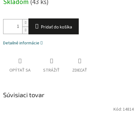
Skladom
(43 ks)
cena:
Pridať do košíka
Detailné informácie
OPÝTAŤ SA
STRÁŽIŤ
ZDIEĽAŤ
Súvisiaci tovar
Kód:
14814