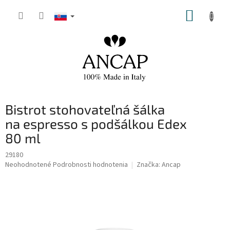
Prejsť
NÁKUP
na
obsah
KOŠÍK
Bistrot stohovateľná šálka
na espresso s podšálkou Edex
80 ml
29180
Priemerné
Neohodnotené
Podrobnosti hodnotenia
Značka:
Ancap
hodnotenie
produktu
je
0,0
z
5