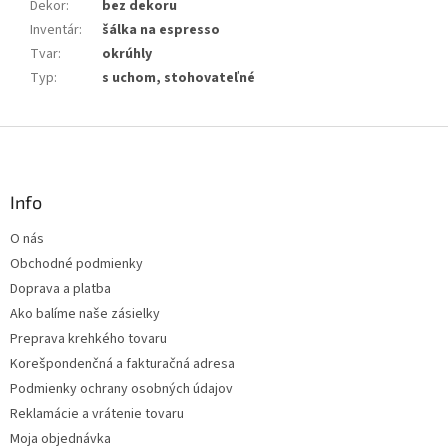
Dekor
:
bez dekoru
Inventár
:
šálka na espresso
Tvar
:
okrúhly
Typ
:
s uchom, stohovateľné
Z
á
p
ä
Info
t
O nás
i
Obchodné podmienky
e
Doprava a platba
Ako balíme naše zásielky
Preprava krehkého tovaru
Korešpondenčná a fakturačná adresa
Podmienky ochrany osobných údajov
Reklamácie a vrátenie tovaru
Moja objednávka