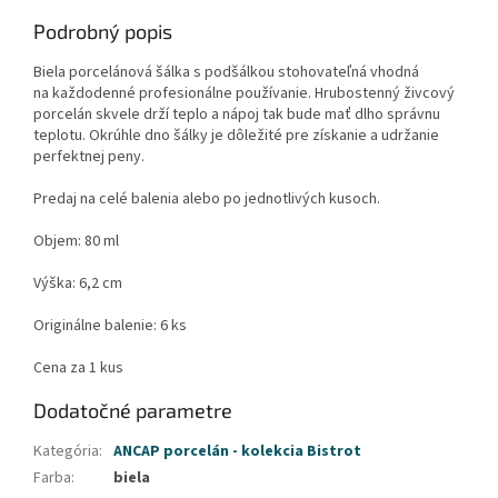
Podrobný popis
Biela porcelánová šálka s podšálkou stohovateľná vhodná
na každodenné profesionálne používanie. Hrubostenný živcový
porcelán skvele drží teplo a nápoj tak bude mať dlho správnu
teplotu. Okrúhle dno šálky je dôležité pre získanie a udržanie
perfektnej peny.
Predaj na celé balenia alebo po jednotlivých kusoch.
Objem: 80 ml
Výška: 6,2 cm
Originálne balenie: 6 ks
Cena za 1 kus
Dodatočné parametre
Kategória
:
ANCAP porcelán - kolekcia Bistrot
Farba
:
biela