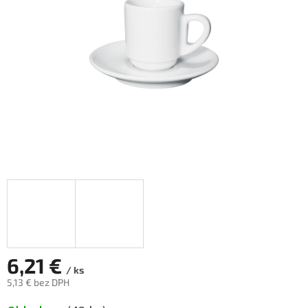
hviezdičiek.
6,21 €
/ ks
5,13 € bez DPH
Jednotková