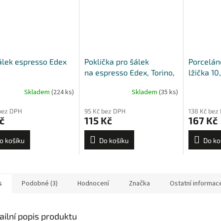
lek espresso Edex
Poklička pro šálek
Porcelán
na espresso Edex, Torino,
lžička 10
Verona
Skladem
(224 ks)
Skladem
(35 ks)
bez DPH
95 Kč bez DPH
138 Kč bez
č
115 Kč
167 Kč
o košíku
Do košíku
Do ko
s
Podobné (3)
Hodnocení
Značka
Ostatní informac
ailní popis produktu