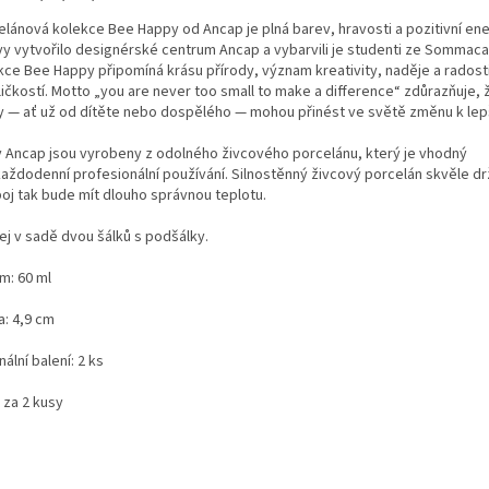
elánová kolekce Bee Happy od Ancap je plná barev, hravosti a pozitivní ene
vy vytvořilo designérské centrum Ancap a vybarvili je studenti ze Somma
kce Bee Happy připomíná krásu přírody, význam kreativity, naděje a radost
ičkostí. Motto „you are never too small to make a difference“ zdůrazňuje, 
y — ať už od dítěte nebo dospělého — mohou přinést ve světě změnu k lep
y Ancap jsou vyrobeny z odolného živcového porcelánu, který je vhodný
každodenní profesionální používání. Silnostěnný živcový porcelán skvěle dr
poj tak bude mít dlouho správnou teplotu.
ej v sadě dvou šálků s podšálky.
m: 60 ml
a: 4,9 cm
nální balení: 2 ks
 za 2 kusy