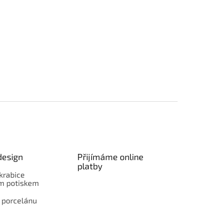
design
Přijímáme online
platby
krabice
ím potiskem
 porcelánu