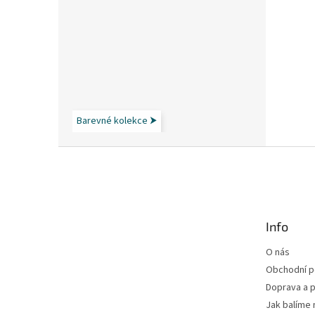
Barevné kolekce ⮞
Z
á
p
a
t
Info
í
O nás
Obchodní 
Doprava a p
Jak balíme 