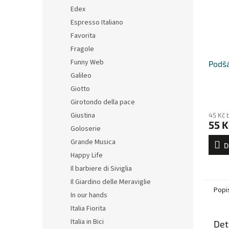
Edex
Espresso Italiano
Favorita
Fragole
Funny Web
Podšá
Galileo
Giotto
Girotondo della pace
Giustina
45 Kč 
55 K
Goloserie
Grande Musica
D
Happy Life
Il barbiere di Siviglia
Il Giardino delle Meraviglie
Popi
In our hands
Italia Fiorita
Italia in Bici
Det