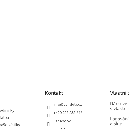
Kontakt
Vlastní 
Dárkové 
info
@
candola.cz
s vlastn
podmínky
+420 283 853 242
latba
Logování
Facebook
a skla
naše zásilky