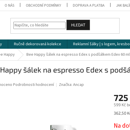
O NÁS
OBCHODNÍ PODMÍNKY
DOPRAVA A PLATBA
JAK BAL
HLEDAT
ky
Ručně dekorovaná kolekce
Reklamní šálky | s logem, kresbo
ee Happy
Bee Happy šálek na espresso Edex s podšálkem Edex 60 ml 
Happy šálek na espresso Edex s podšá
né
noceno
Podrobnosti hodnocení
Značka:
Ancap
ní
725
u
599 Kč b
Měrná
362,50 Kč
cena:
ek.
Na do