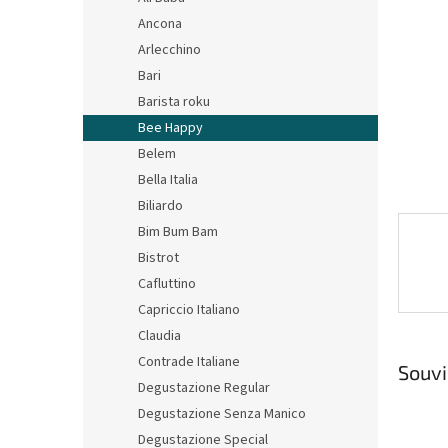
n
Ancona
e
Arlecchino
l
Bari
Barista roku
Bee Happy
Belem
Bella Italia
Biliardo
Bim Bum Bam
Bistrot
Cafluttino
Capriccio Italiano
Claudia
Contrade Italiane
Souvi
Degustazione Regular
Degustazione Senza Manico
Degustazione Special