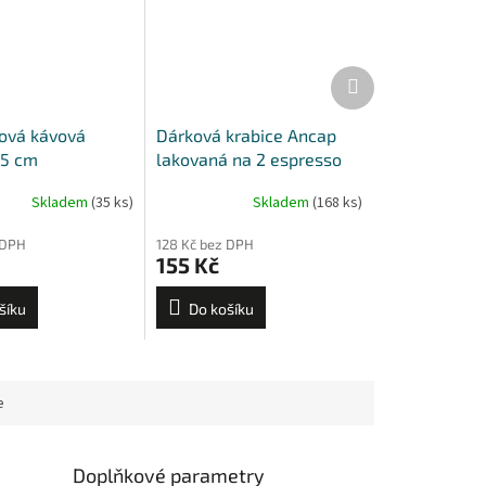
Další
produkt
ová kávová
Dárková krabice Ancap
,5 cm
lakovaná na 2 espresso
šálky s podšálky
Skladem
(35 ks)
Skladem
(168 ks)
 DPH
128 Kč bez DPH
155 Kč
šíku
Do košíku
e
Doplňkové parametry