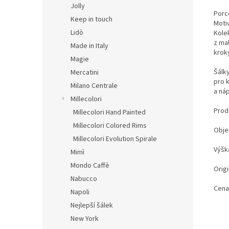
Jolly
Porc
Keep in touch
Moti
Lidò
Kole
z mal
Made in Italy
krok
Magie
Šálk
Mercatini
pro 
Milano Centrale
a ná
Millecolori
Prod
Millecolori Hand Painted
Millecolori Colored Rims
Obje
Millecolori Evolution Spirale
Výšk
Mimì
Mondo Caffè
Origi
Nabucco
Cena
Napoli
Nejlepší šálek
New York