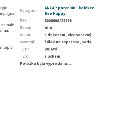
rgie.
ANCAP porcelán - kolekce
Kategorie
:
campagna.
Bee Happy
i
EAN
:
8028898429798
že i malé
Barva
:
bílá
šímu.
Dekor
:
s dekorem, vícebarevný
Inventář
:
šálek na espresso, sada
ží teplo
Tvar
:
kulatý
Typ
:
s uchem
Položka byla vyprodána…