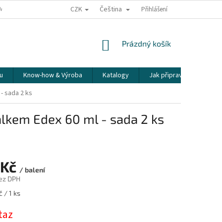
CZK
Čeština
ÍME NAŠE ZÁSILKY
PŘEPRAVA KŘEHKÉHO ZBOŽÍ
Přihlášení
KORESPONDENČNÍ A
NÁKUPNÍ
Prázdný košík
KOŠÍK
u
Know-how & Výroba
Katalogy
Jak připravit espresso
- sada 2 ks
lkem Edex 60 ml - sada 2 ks
 Kč
/ balení
ez DPH
 / 1 ks
taz