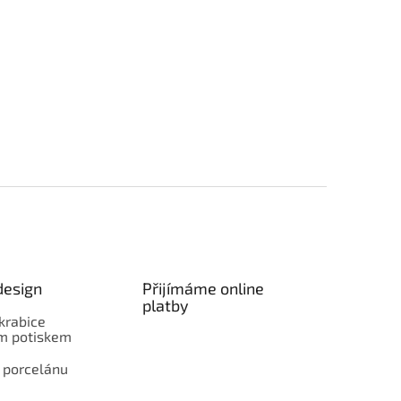
design
Přijímáme online
platby
krabice
ím potiskem
 porcelánu