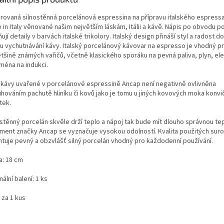
rovaná silnostěnná porcelánová espressina na přípravu italského espress
 in Italy věnované našim největším láskám, Itálii a kávě. Nápis po obvodu p
ují detaily v barvách italské trikolory. Italský design přináší styl a radost 
álu vychutnávání kávy. Italský porcelánový kávovar na espresso je vhodný pr
ětšině známých vařičů, včetně klasického sporáku na pevná paliva, plyn, ele
ména na indukci.
 kávy uvařené v porcelánové espressině Ancap není negativně ovlivněna
uhováním pachutě hliníku či kovů jako je tomu u jiných kovových moka konvi
tek.
ostěnný porcelán skvěle drží teplo a nápoj tak bude mít dlouho správnou tep
iment značky Ancap se vyznačuje vysokou odolností. Kvalita použitých suro
ntuje pevný a obzvlášť silný porcelán vhodný pro každodenní používání.
a: 18 cm
nální balení: 1 ks
 za 1 kus