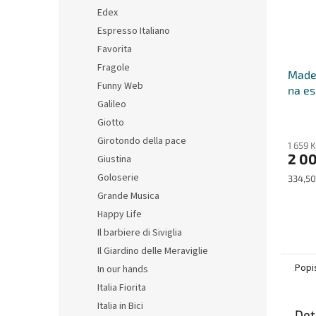
Edex
Espresso Italiano
Favorita
Fragole
Made 
Funny Web
na es
Galileo
s pod
sada 
Giotto
Girotondo della pace
1 659 
2 00
Giustina
Goloserie
Měrná
334,50
cena:
Grande Musica
Happy Life
Il barbiere di Siviglia
Il Giardino delle Meraviglie
Popi
In our hands
Italia Fiorita
Italia in Bici
Det