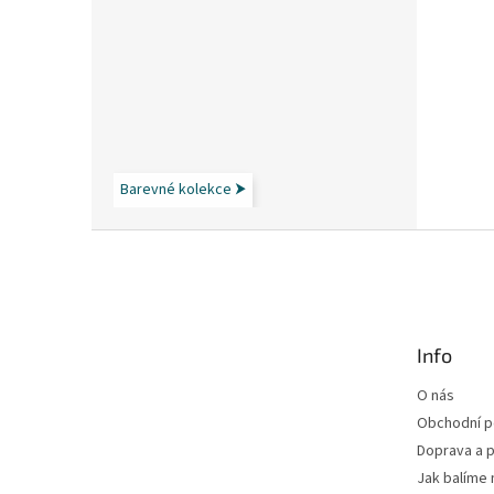
Barevné kolekce ⮞
Z
á
p
a
t
Info
í
O nás
Obchodní 
Doprava a p
Jak balíme 