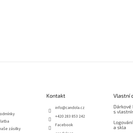
Kontakt
Vlastní 
Dárkové 
info
@
candola.cz
s vlastn
podmínky
+420 283 853 242
latba
Logování
Facebook
a skla
naše zásilky