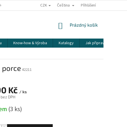
CZK
Čeština
ÍME NAŠE ZÁSILKY
PŘEPRAVA KŘEHKÉHO ZBOŽÍ
Přihlášení
KORESPONDENČNÍ A
NÁKUPNÍ
Prázdný košík
KOŠÍK
u
Know-how & Výroba
Katalogy
Jak připravit espresso
4 porce
42211
90 Kč
/ ks
 bez DPH
dem
(3 ks)