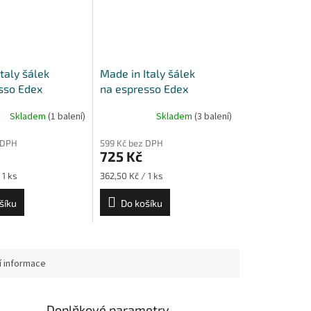
taly šálek
Made in Italy šálek
sso Edex
na espresso Edex
kem Edex 60 ml
s podšálkem Edex 60 ml
Skladem
(1 balení)
Skladem
(3 balení)
ks
- sada 2 ks
 DPH
599 Kč bez DPH
725 Kč
Měrná
 1 ks
362,50 Kč / 1 ks
cena:
šíku
Do košíku
í informace
Doplňkové parametry