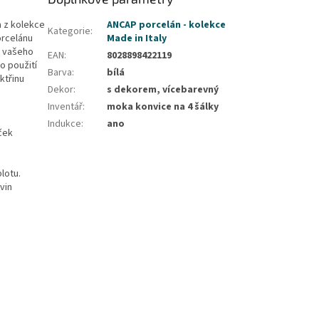
a z kolekce
ANCAP porcelán - kolekce
Kategorie
:
orcelánu
Made in Italy
do vašeho
EAN
:
8028898422119
o použití
Barva
:
bílá
ktřinu
Dekor
:
s dekorem, vícebarevný
Inventář
:
moka konvice na 4 šálky
Indukce
:
ano
ček
lotu.
vin