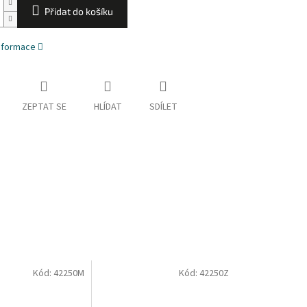
Přidat do košíku
informace
ZEPTAT SE
HLÍDAT
SDÍLET
Kód:
42250M
Kód:
42250Z