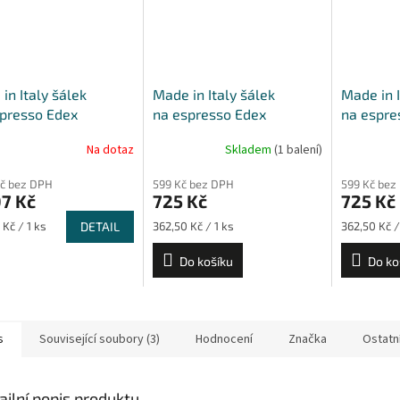
in Italy šálek
Made in Italy šálek
Made in I
presso Edex
na espresso Edex
na espre
šálkem Edex 60 ml -
s podšálkem Edex 60 ml
s podšál
Na dotaz
Skladem
(1 balení)
6 ks
- sada 2 ks
- sada 2 
Kč bez DPH
599 Kč bez DPH
599 Kč bez
7 Kč
725 Kč
725 Kč
Měrná
Měrná
 Kč / 1 ks
DETAIL
362,50 Kč / 1 ks
362,50 Kč /
cena:
cena:
Do košíku
Do ko
s
Související soubory (3)
Hodnocení
Značka
Ostatn
ailní popis produktu