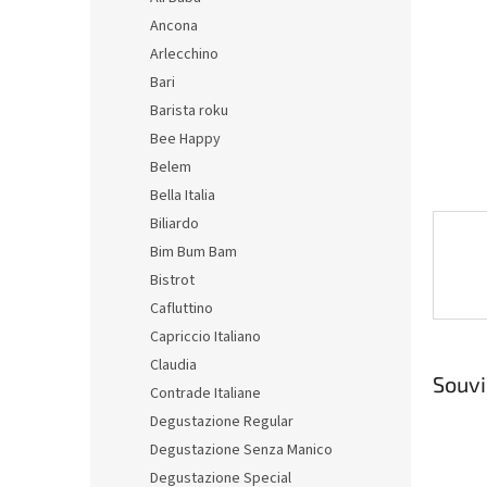
n
Ancona
e
Arlecchino
l
Bari
Barista roku
Bee Happy
Belem
Bella Italia
Biliardo
Bim Bum Bam
Bistrot
Cafluttino
Capriccio Italiano
Claudia
Souvi
Contrade Italiane
Degustazione Regular
Degustazione Senza Manico
Degustazione Special