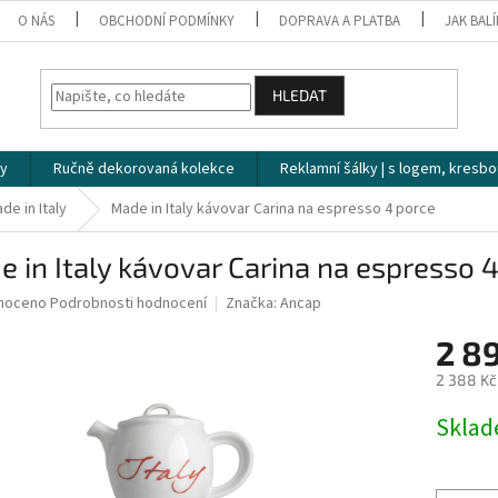
O NÁS
OBCHODNÍ PODMÍNKY
DOPRAVA A PLATBA
JAK BAL
HLEDAT
ky
Ručně dekorovaná kolekce
Reklamní šálky | s logem, kresbo
de in Italy
Made in Italy kávovar Carina na espresso 4 porce
 in Italy kávovar Carina na espresso 
né
noceno
Podrobnosti hodnocení
Značka:
Ancap
ní
2 8
u
2 388 Kč
Měrná
Skla
cena:
ek.