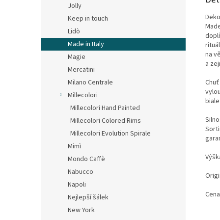
Jolly
Deko
Keep in touch
Made
Lidò
doplň
Made in Italy
ritu
na v
Magie
a zej
Mercatini
Chuť
Milano Centrale
vylo
Millecolori
biale
Millecolori Hand Painted
Siln
Millecolori Colored Rims
Sort
Millecolori Evolution Spirale
gara
Mimì
Výšk
Mondo Caffè
Nabucco
Origi
Napoli
Cena
Nejlepší šálek
New York