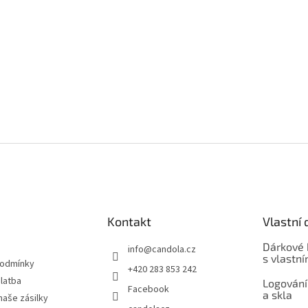
Kontakt
Vlastní 
Dárkové 
info
@
candola.cz
s vlastn
podmínky
+420 283 853 242
latba
Logování
Facebook
a skla
naše zásilky