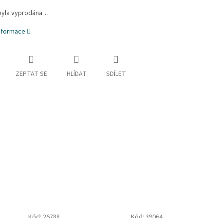
byla vyprodána…
informace
ZEPTAT SE
HLÍDAT
SDÍLET
Kód:
26788
Kód:
39064