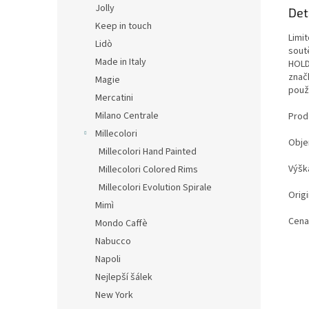
Jolly
Det
Keep in touch
Limi
Lidò
sout
Made in Italy
HOLD
značk
Magie
použí
Mercatini
Milano Centrale
Prod
Millecolori
Obje
Millecolori Hand Painted
Výšk
Millecolori Colored Rims
Millecolori Evolution Spirale
Origi
Mimì
Cena
Mondo Caffè
Nabucco
Napoli
Nejlepší šálek
New York