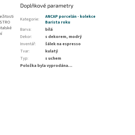
Doplňkové parametry
ežitosti
ANCAP porcelán - kolekce
Kategorie
:
GASTRO
Barista roku
italské
Barva
:
bílá
ní
Dekor
:
s dekorem, modrý
Inventář
:
šálek na espresso
Tvar
:
kulatý
Typ
:
s uchem
Položka byla vyprodána…