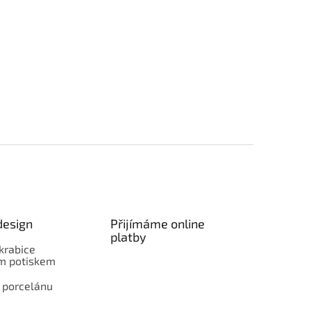
design
Přijímáme online
platby
krabice
ím potiskem
 porcelánu