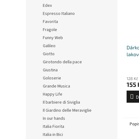
Edex
Espresso Italiano
Favorita
Fragole
Funny Web
Galileo
Dárko
Giotto
lakov
šálky
Girotondo della pace
Giustina
Goloserie
128 Kč
155 
Grande Musica
Happy Life
D
Il barbiere di Siviglia
Il Giardino delle Meraviglie
In our hands
Popi
Italia Fiorita
Italia in Bici