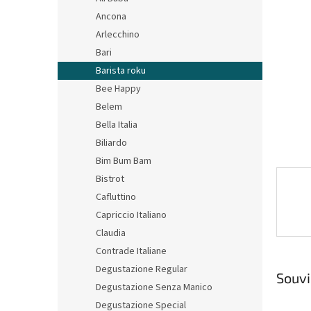
hvězdič
n
Ancona
e
Arlecchino
l
Bari
Barista roku
Bee Happy
Belem
Bella Italia
Biliardo
Bim Bum Bam
Bistrot
Cafluttino
Capriccio Italiano
Claudia
Contrade Italiane
Degustazione Regular
Souvi
Degustazione Senza Manico
Degustazione Special