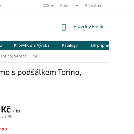
CZK
Čeština
ÍME NAŠE ZÁSILKY
PŘEPRAVA KŘEHKÉHO ZBOŽÍ
Přihlášení
KORESPONDENČNÍ A
NÁKUPNÍ
Prázdný košík
KOŠÍK
u
Know-how & Výroba
Katalogy
Jak připravit espresso
Torino, Verona 55 ml
rmo s podšálkem Torino,
 Kč
/ ks
ez DPH
taz