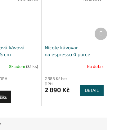
Další
produkt
ová kávová
Nicole kávovar
,5 cm
na espresso 4 porce
Skladem
(35 ks)
Na dotaz
 DPH
2 388 Kč bez
DPH
2 890 Kč
DETAIL
šíku
e