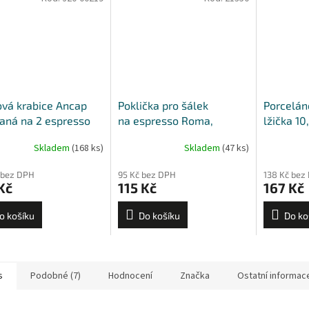
vá krabice Ancap
Poklička pro šálek
Porcelán
aná na 2 espresso
na espresso Roma,
lžička 10
 s podšálky
Giotto, Palermo, Favorita,
Skladem
(168 ks)
Skladem
(47 ks)
Jolly
 bez DPH
95 Kč bez DPH
138 Kč bez
Kč
115 Kč
167 Kč
o košíku
Do košíku
Do ko
s
Podobné (7)
Hodnocení
Značka
Ostatní informac