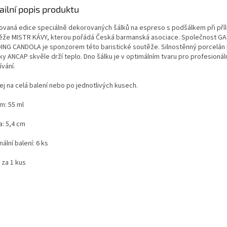
ailní popis produktu
tovaná edice speciálně dekorovaných šálků na espreso s podšálkem při příl
ěže MISTR KÁVY, kterou pořádá Česká barmanská asociace. Společnost 
ING CANDOLA je sponzorem této baristické soutěže. Silnostěnný porcelán 
y ANCAP skvěle drží teplo. Dno šálku je v optimálním tvaru pro profesionál
vání.
ej na celá balení nebo po jednotlivých kusech.
m: 55 ml
a: 5,4 cm
nální balení: 6 ks
 za 1 kus