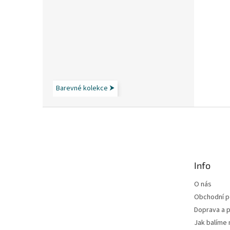
Barevné kolekce ⮞
Z
á
p
a
t
Info
í
O nás
Obchodní 
Doprava a p
Jak balíme 