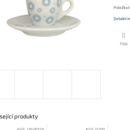
ek.
Položka 
Detailní 
TISK
sející produkty
Kód:
J20-00219
Kód:
21350