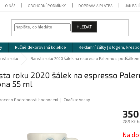
O NÁS
OBCHODNÍ PODMÍNKY
DOPRAVA A PLATBA
JAK BAL
HLEDAT
ky
Ručně dekorovaná kolekce
Reklamní šálky | s logem, kresbo
rista roku
Barista roku 2020 šálek na espresso Palermo s podšálkem 
sta roku 2020 šálek na espresso Pale
ona 55 ml
1
né
noceno
Podrobnosti hodnocení
Značka:
Ancap
ní
350
u
289 Kč b
Měrná
Na do
cena: