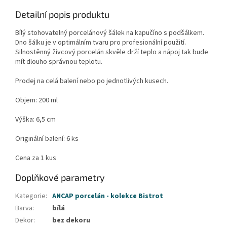
Detailní popis produktu
Bílý stohovatelný porcelánový šálek na kapučíno s podšálkem.
Dno šálku je v optimálním tvaru pro profesionální použití.
Silnostěnný živcový porcelán skvěle drží teplo a nápoj tak bude
mít dlouho správnou teplotu.
Prodej na celá balení nebo po jednotlivých kusech.
Objem: 200 ml
Výška: 6,5 cm
Originální balení: 6 ks
Cena za 1 kus
Doplňkové parametry
Kategorie
:
ANCAP porcelán - kolekce Bistrot
Barva
:
bílá
Dekor
:
bez dekoru