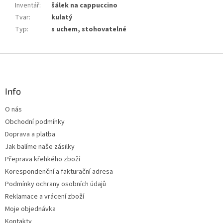
Inventář
:
šálek na cappuccino
Tvar
:
kulatý
Typ
:
s uchem, stohovatelné
Z
á
p
a
Info
t
O nás
í
Obchodní podmínky
Doprava a platba
Jak balíme naše zásilky
Přeprava křehkého zboží
Korespondenční a fakturační adresa
Podmínky ochrany osobních údajů
Reklamace a vrácení zboží
Moje objednávka
Kontakty