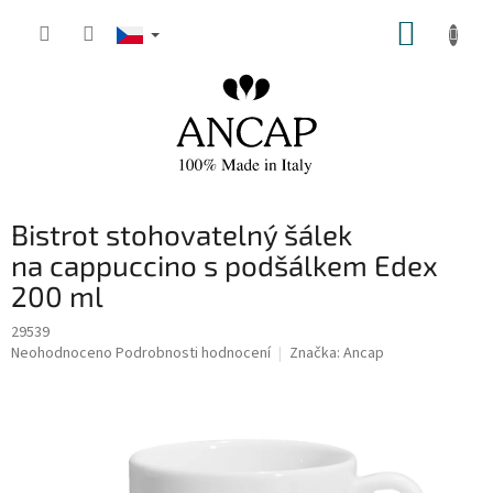
Přejít
NÁKUP
na
obsah
KOŠÍK
Bistrot stohovatelný šálek
na cappuccino s podšálkem Edex
200 ml
29539
Průměrné
Neohodnoceno
Podrobnosti hodnocení
Značka:
Ancap
hodnocení
produktu
je
0,0
z
5