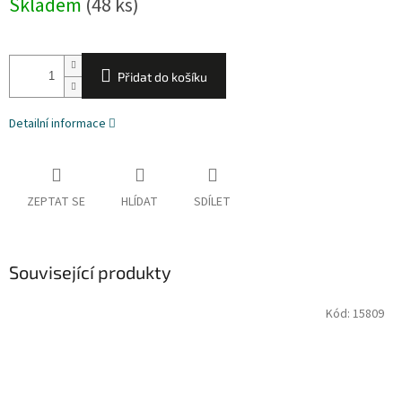
Skladem
(48 ks)
cena:
Přidat do košíku
Detailní informace
ZEPTAT SE
HLÍDAT
SDÍLET
Související produkty
Kód:
15809