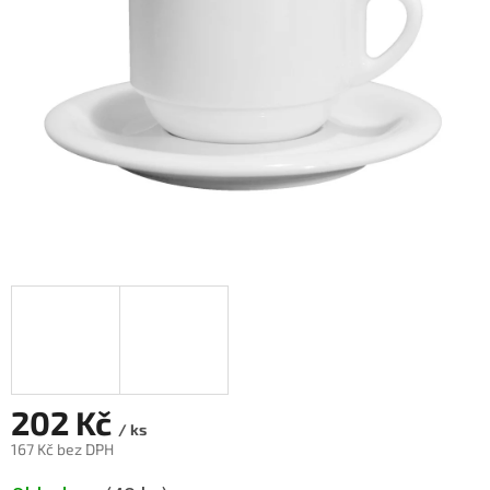
hvězdiček.
202 Kč
/ ks
167 Kč bez DPH
Měrná