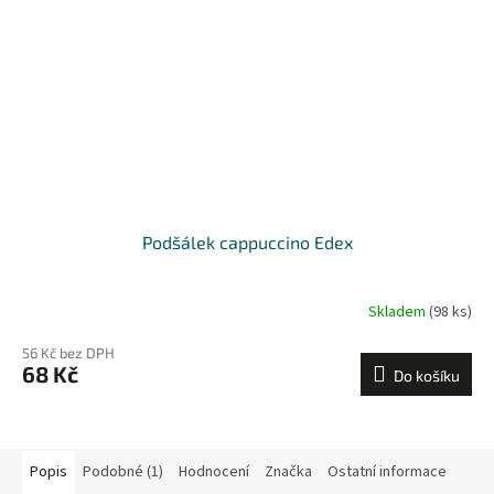
Podšálek cappuccino Edex
Skladem
(98 ks)
56 Kč bez DPH
68 Kč
Do košíku
Popis
Podobné (1)
Hodnocení
Značka
Ostatní informace