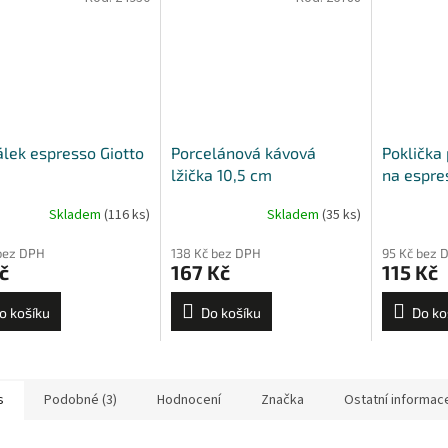
lek espresso Giotto
Porcelánová kávová
Poklička 
lžička 10,5 cm
na espre
Giotto, P
Skladem
(116 ks)
Skladem
(35 ks)
Jolly
bez DPH
138 Kč bez DPH
95 Kč bez 
č
167 Kč
115 Kč
o košíku
Do košíku
Do ko
s
Podobné (3)
Hodnocení
Značka
Ostatní informac