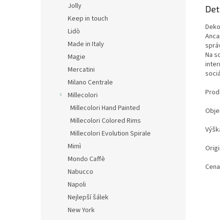
Jolly
Det
Keep in touch
Deko
Lidò
Anca
Made in Italy
správ
Na s
Magie
inte
Mercatini
sociá
Milano Centrale
Prod
Millecolori
Millecolori Hand Painted
Obje
Millecolori Colored Rims
Výšk
Millecolori Evolution Spirale
Mimì
Origi
Mondo Caffè
Cena
Nabucco
Napoli
Nejlepší šálek
New York