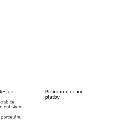
design
Přijímáme online
platby
krabice
ím potiskem
 porcelánu