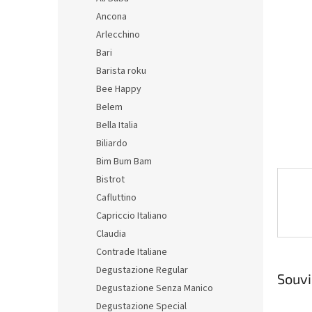
hvězdič
n
Ancona
e
Arlecchino
l
Bari
Barista roku
Bee Happy
Belem
Bella Italia
Biliardo
Bim Bum Bam
Bistrot
Cafluttino
Capriccio Italiano
Claudia
Contrade Italiane
Degustazione Regular
Souvi
Degustazione Senza Manico
Degustazione Special