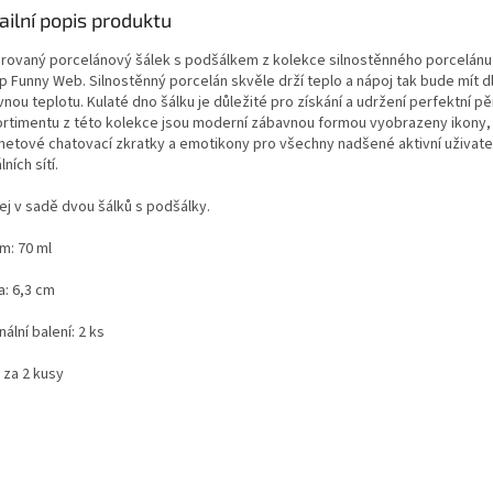
ailní popis produktu
rovaný porcelánový šálek s podšálkem z kolekce silnostěnného porcelánu
p Funny Web. Silnostěnný porcelán skvěle drží teplo a nápoj tak bude mít 
nou teplotu. Kulaté dno šálku je důležité pro získání a udržení perfektní pě
ortimentu z této kolekce jsou moderní zábavnou formou vyobrazeny ikony,
rnetové chatovací zkratky a emotikony pro všechny nadšené aktivní uživate
lních sítí.
ej v sadě dvou šálků s podšálky.
m: 70 ml
a: 6,3 cm
nální balení: 2 ks
 za 2 kusy