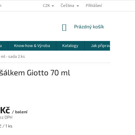
CZK
Čeština
ÍME NAŠE ZÁSILKY
PŘEPRAVA KŘEHKÉHO ZBOŽÍ
Přihlášení
KORESPONDENČNÍ A
NÁKUPNÍ
Prázdný košík
KOŠÍK
u
Know-how & Výroba
Katalogy
Jak připravit espresso
ml - sada 2 ks
šálkem Giotto 70 ml
 Kč
/ balení
ez DPH
 / 1 ks