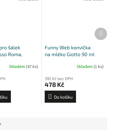
Další
produkt
pro šálek
Funny Web konvička
sso Roma,
na mléko Giotto 90 ml
alermo, Favorita,
Skladem
(47 ks)
Skladem
(1 ks)
DPH
395 Kč bez DPH
478 Kč
šíku
Do košíku
e