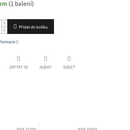
dem
(1 balení)
Přidat do košíku
informace
ZEPTAT SE
HLÍDAT
SDÍLET
Kód:
21350
Kód:
33353