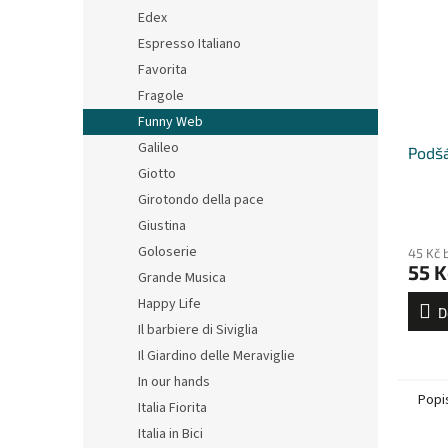
Edex
Espresso Italiano
Favorita
Fragole
Funny Web
Galileo
Podšá
Giotto
Girotondo della pace
Giustina
Goloserie
45 Kč 
55 K
Grande Musica
Happy Life
D
Il barbiere di Siviglia
Il Giardino delle Meraviglie
In our hands
Popi
Italia Fiorita
Italia in Bici