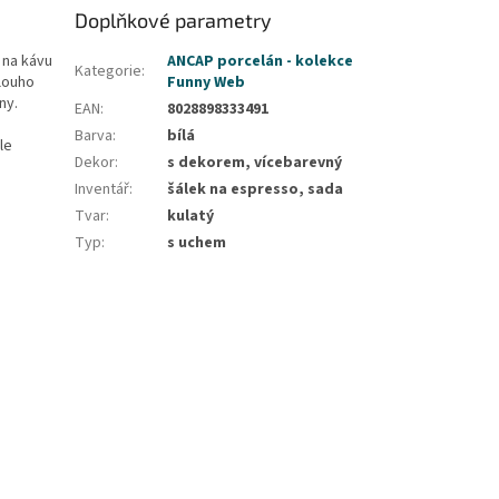
Doplňkové parametry
 na kávu
ANCAP porcelán - kolekce
Kategorie
:
dlouho
Funny Web
ny.
EAN
:
8028898333491
Barva
:
bílá
le
Dekor
:
s dekorem, vícebarevný
Inventář
:
šálek na espresso, sada
Tvar
:
kulatý
Typ
:
s uchem