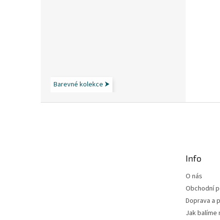
Barevné kolekce ⮞
Z
á
p
a
t
Info
í
O nás
Obchodní 
Doprava a p
Jak balíme 