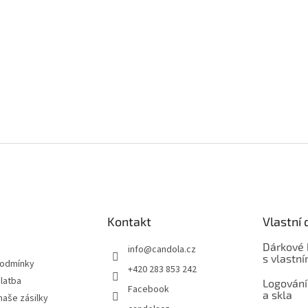
Kontakt
Vlastní 
Dárkové 
info
@
candola.cz
s vlastn
podmínky
+420 283 853 242
latba
Logování
Facebook
a skla
naše zásilky