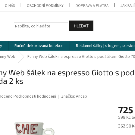
O NÁS
OBCHODNÍ PODMÍNKY
DOPRAVA A PLATBA
JAK BAL
HLEDAT
ky
Ručně dekorovaná kolekce
Reklamní šálky | s logem, kresbo
unny Web
Funny Web šálek na espresso Giotto s podšálkem Giotto 70 
y Web šálek na espresso Giotto s pod
da 2 ks
né
noceno
Podrobnosti hodnocení
Značka:
Ancap
ní
725
u
599 Kč b
Měrná
362,50 Kč
cena: