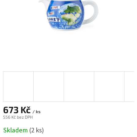
673 Kč
/ ks
556 Kč bez DPH
Měrná
Skladem
(2 ks)
cena: