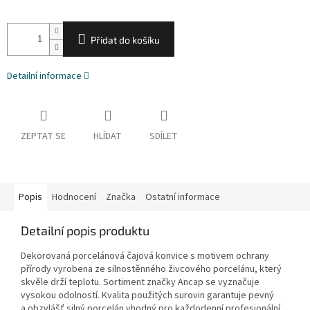
Přidat do košíku
Detailní informace
ZEPTAT SE
HLÍDAT
SDÍLET
Popis
Hodnocení
Značka
Ostatní informace
Detailní popis produktu
Dekorovaná porcelánová čajová konvice s motivem ochrany
přírody vyrobena ze silnostěnného živcového porcelánu, který
skvěle drží teplotu. Sortiment značky Ancap se vyznačuje
vysokou odolností. Kvalita použitých surovin garantuje pevný
a obzvlášť silný porcelán vhodný pro každodenní profesionální