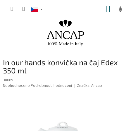
Přejít
NÁKUP
na
obsah
KOŠÍK
In our hands konvička na čaj Edex
350 ml
38065
Průměrné
Neohodnoceno
Podrobnosti hodnocení
Značka:
Ancap
hodnocení
produktu
je
0,0
z
5
hvězdiček.