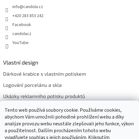
info
@
candola.cz
+420 283 853 242
Facebook
candolacz
YouTube
Vlastní design
Dárkové krabice s vlastním potiskem
Logování porcelánu a skla
Ukázky reklamního potisku produktů
Tento web používá soubory cookie. Používáme cookies,
abychom Vám umožnili pohodlné prohlížení webu a díky
Přijímáme online platby
analýze provozu webu neustále zlepšovali jeho funkce, výkon
a použitelnost. Dalším procházením tohoto webu
vyjadřujete souhlas s jejich používáním. Kliknutím