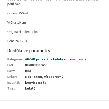
používání.
Objem: 350 ml
Výška: 10 cm
Originální balení: 1 ks
Cena za 1 kus
Doplňkové parametry
Kategorie
:
ANCAP porcelán - kolekce In our hands
EAN
:
8028898380655
Barva
:
bílá
Dekor
:
s dekorem, vícebarevný
Inventář
:
konvice na čaj
Tvar
:
kulatý
Z
á