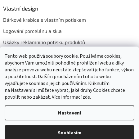
Vlastní design
Dárkové krabice s vlastním potiskem
Logování porcelánu a skla
Ukázky reklamního potisku produktů
Tento web používá soubory cookie. Používáme cookies,
abychom Vám umožnili pohodlné prohlížení webu a díky
Přijímáme online platby
analýze provozu webu neustále zlepšovali jeho funkce, výkon
a použitelnost. Dalším procházením tohoto webu
vyjadřujete souhlas s jejich používáním. Kliknutím
na Nastavení si můžete vybrat, jaké druhy Cookies chcete
povolit nebo zakázat. Více informací
zde
.
Vytvořil Shoptet
Nastavení
Copyright 2026
GASTRO HOLDING CANDOLA, s. r. o.
. Všechna
Souhlasím
práva vyhrazena.
Upravit nastavení cookies