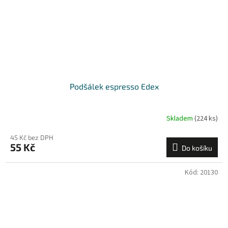
Podšálek espresso Edex
Skladem
(224 ks)
45 Kč bez DPH
55 Kč
Do košíku
Kód:
20130