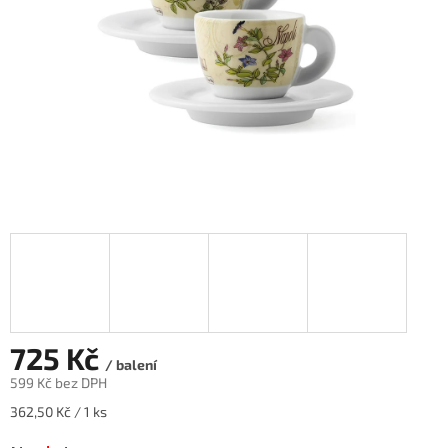
725 Kč
/ balení
599 Kč bez DPH
Měrná
362,50 Kč / 1 ks
cena: