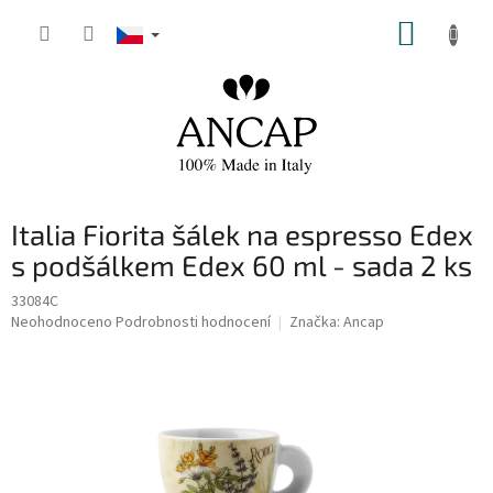
Přejít
NÁKUP
na
obsah
KOŠÍK
Italia Fiorita šálek na espresso Edex
s podšálkem Edex 60 ml - sada 2 ks
33084C
Průměrné
Neohodnoceno
Podrobnosti hodnocení
Značka:
Ancap
hodnocení
produktu
je
0,0
z
5
hvězdiček.