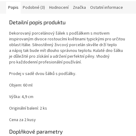
Popis
Podobné (3)
Hodnocení
Značka
Ostatní informace
Detailní popis produktu
Dekorovaný porcelánový šálek s podšálkem s motivem
inspirovaným divoce rostoucími květinami typickými pro určitou
oblast Itálie. Silnostěnný živcový porcelán skvěle drží teplo
a nápoj tak bude mít dlouho správnou teplotu. Kulaté dno šálku
je důležité pro získání a udržení perfektní pěny. Vhodný
pro každodenní profesionální používání.
Prodej v sadě dvou šálků s podšálky.
Objem: 60 ml
Výška: 4,9 cm
Originální balení: 2 ks
Cena za 2 kusy
Doplňkové parametry