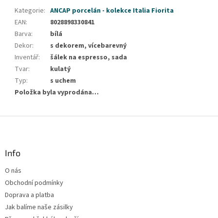
Kategorie
:
ANCAP porcelán - kolekce Italia Fiorita
EAN
:
8028898330841
Barva
:
bílá
Dekor
:
s dekorem, vícebarevný
Inventář
:
šálek na espresso, sada
Tvar
:
kulatý
Typ
:
s uchem
Položka byla vyprodána…
Z
á
p
a
Info
t
O nás
í
Obchodní podmínky
Doprava a platba
Jak balíme naše zásilky