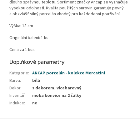
dlouho správnou teplotu. Sortiment značky Ancap se vyznačuje
vysokou odolností. Kvalita použitých surovin garantuje pevný
a obzvlášť silný porcelán vhodný pro každodenní používání.
Výška: 18 cm
Originální balení: 1 ks
Cena za 1 kus
Doplňkové parametry
Kategorie
:
ANCAP porcelán - kolekce Mercatini
Barva
:
bílá
Dekor
:
s dekorem, vícebarevný
Inventář
:
moka konvice na 2 šálky
Indukce
:
ne
Z
á
p