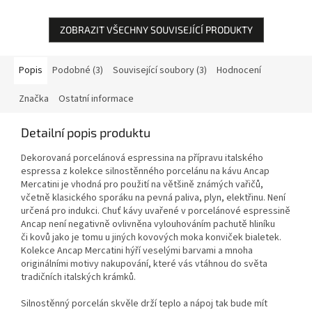
ZOBRAZIT VŠECHNY SOUVISEJÍCÍ PRODUKTY
Popis
Podobné (3)
Související soubory (3)
Hodnocení
Značka
Ostatní informace
Detailní popis produktu
Dekorovaná porcelánová espressina na přípravu italského
espressa z kolekce silnostěnného porcelánu na kávu Ancap
Mercatini je vhodná pro použití na většině známých vařičů,
včetně klasického sporáku na pevná paliva, plyn, elektřinu. Není
určená pro indukci. Chuť kávy uvařené v porcelánové espressině
Ancap není negativně ovlivněna vylouhováním pachutě hliníku
či kovů jako je tomu u jiných kovových moka konviček bialetek.
Kolekce Ancap Mercatini hýří veselými barvami a mnoha
originálními motivy nakupování, které vás vtáhnou do světa
tradičních italských krámků.
Silnostěnný porcelán skvěle drží teplo a nápoj tak bude mít