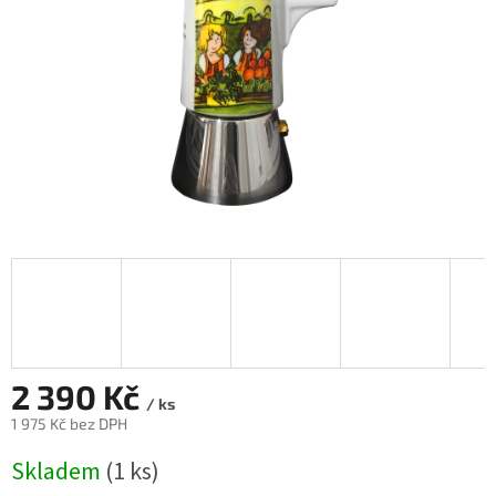
2 390 Kč
/ ks
1 975 Kč bez DPH
Měrná
Skladem
(1 ks)
cena: