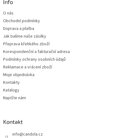
a
Info
t
O nás
í
Obchodní podmínky
Doprava a platba
Jak balíme naše zásilky
Přeprava křehkého zboží
Korespondenční a fakturační adresa
Podmínky ochrany osobních údajů
Reklamace a vrácení zboží
Moje objednávka
Kontakty
Katalogy
Napište nám
Kontakt
info
@
candola.cz