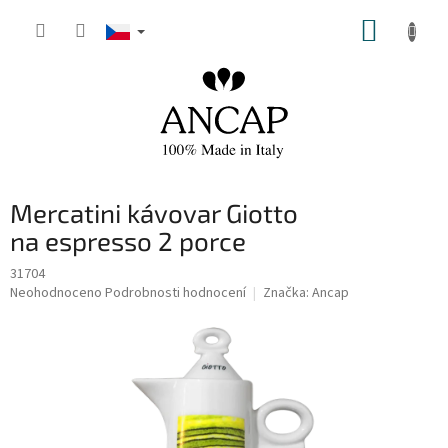
Přejít
NÁKUP
na
obsah
KOŠÍK
Mercatini kávovar Giotto
na espresso 2 porce
31704
Průměrné
Neohodnoceno
Podrobnosti hodnocení
Značka:
Ancap
hodnocení
produktu
je
0,0
z
5
hvězdiček.