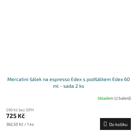
Mercatini šálek na espresso Edex s podšálkem Edex 60
ml - sada 2 ks
Skladem
(2 balení)
599 Kč bez DPH
725 Kč
Měrná
362,50 Kč / 1 ks
Do košíku
cena: