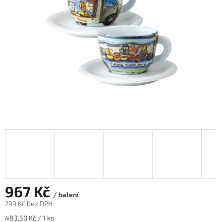
hvězdiček.
967 Kč
/ balení
799 Kč bez DPH
Měrná
483,50 Kč / 1 ks