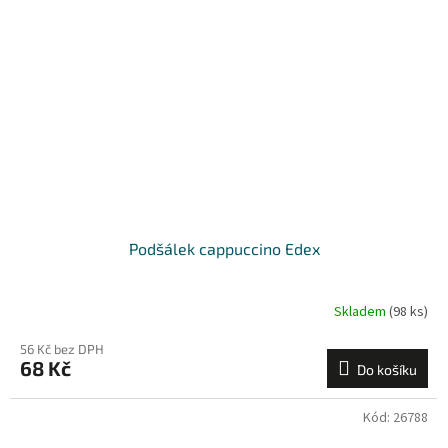
Podšálek cappuccino Edex
Skladem
(98 ks)
56 Kč bez DPH
68 Kč
Do košíku
Kód:
26788