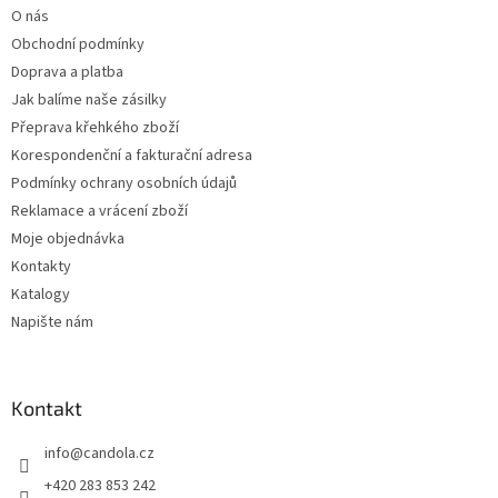
t
O nás
í
Obchodní podmínky
Doprava a platba
Jak balíme naše zásilky
Přeprava křehkého zboží
Korespondenční a fakturační adresa
Podmínky ochrany osobních údajů
Reklamace a vrácení zboží
Moje objednávka
Kontakty
Katalogy
Napište nám
Kontakt
info
@
candola.cz
+420 283 853 242