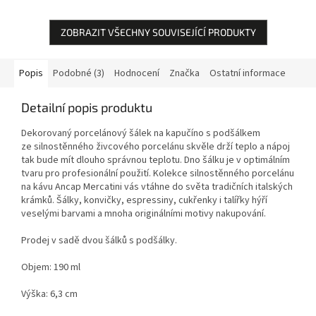
ZOBRAZIT VŠECHNY SOUVISEJÍCÍ PRODUKTY
Popis
Podobné (3)
Hodnocení
Značka
Ostatní informace
Detailní popis produktu
Dekorovaný porcelánový šálek na kapučíno s podšálkem
ze silnostěnného živcového porcelánu skvěle drží teplo a nápoj
tak bude mít dlouho správnou teplotu. Dno šálku je v optimálním
tvaru pro profesionální použití. Kolekce silnostěnného porcelánu
na kávu Ancap Mercatini vás vtáhne do světa tradičních italských
krámků. Šálky, konvičky, espressiny, cukřenky i talířky hýří
veselými barvami a mnoha originálními motivy nakupování.
Prodej v sadě dvou šálků s podšálky.
Objem: 190 ml
Výška: 6,3 cm