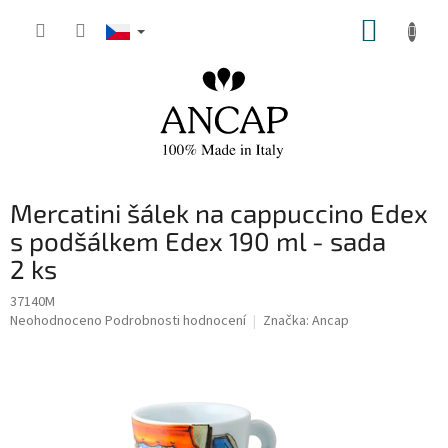
Přejít
NÁKUP
na
obsah
KOŠÍK
Mercatini šálek na cappuccino Edex
s podšálkem Edex 190 ml - sada
2 ks
37140M
Průměrné
Neohodnoceno
Podrobnosti hodnocení
Značka:
Ancap
hodnocení
produktu
je
0,0
z
5