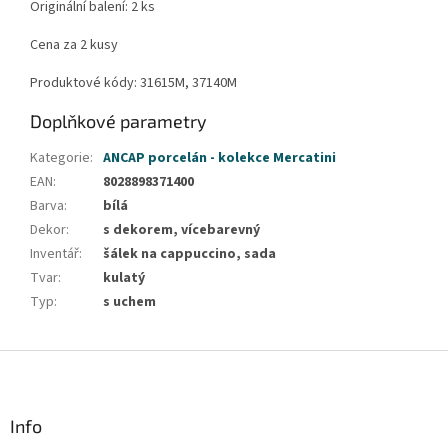
Originální balení: 2 ks
Cena za 2 kusy
Produktové kódy: 31615M, 37140M
Doplňkové parametry
Kategorie
:
ANCAP porcelán - kolekce Mercatini
EAN
:
8028898371400
Barva
:
bílá
Dekor
:
s dekorem, vícebarevný
Inventář
:
šálek na cappuccino, sada
Tvar
:
kulatý
Typ
:
s uchem
Z
á
p
a
Info