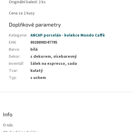
Originální balení: 2 ks
Cena za 2 kusy
Doplňkové parametry
Kategorie
:
ANCAP porcelán - kolekce Mondo Caffè
EAN
:
8028898347795
Barva
:
bílá
Dekor
:
s dekorem, vícebarevný
Inventář
:
šálek na espresso, sada
Tvar
:
kulatý
Typ
:
s uchem
Z
á
p
a
Info
t
O nás
í