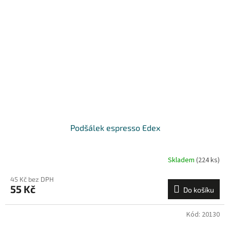
Podšálek espresso Edex
Skladem
(224 ks)
45 Kč bez DPH
55 Kč
Do košíku
Kód:
20130