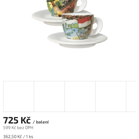
hvězdiček.
725 Kč
/ balení
599 Kč bez DPH
Měrná
362,50 Kč / 1 ks