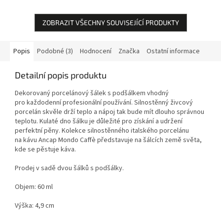
ZOBRAZIT VŠECHNY SOUVISEJÍCÍ PRODUKTY
Popis
Podobné (3)
Hodnocení
Značka
Ostatní informace
Detailní popis produktu
Dekorovaný porcelánový šálek s podšálkem vhodný
pro každodenní profesionální používání. Silnostěnný živcový
porcelán skvěle drží teplo a nápoj tak bude mít dlouho správnou
teplotu. Kulaté dno šálku je důležité pro získání a udržení
perfektní pěny. Kolekce silnostěnného italského porcelánu
na kávu Ancap Mondo Caffè představuje na šálcích země světa,
kde se pěstuje káva.
Prodej v sadě dvou šálků s podšálky.
Objem: 60 ml
Výška: 4,9 cm