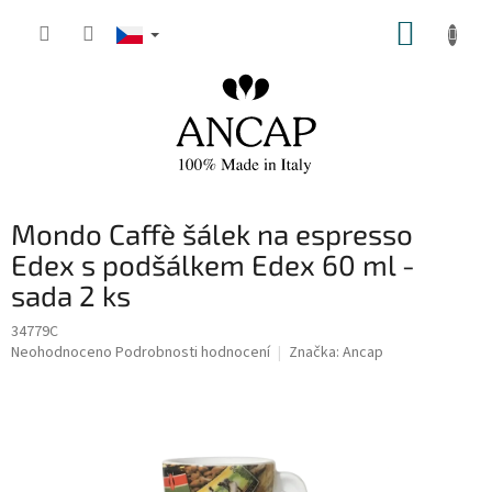
Přejít
NÁKUP
na
obsah
KOŠÍK
Mondo Caffè šálek na espresso
Edex s podšálkem Edex 60 ml -
sada 2 ks
34779C
Průměrné
Neohodnoceno
Podrobnosti hodnocení
Značka:
Ancap
hodnocení
produktu
je
0,0
z
5