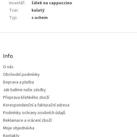
Inventář
:
šálek na cappuccino
Tvar
:
kulatý
Typ
:
s uchem
Z
á
p
a
Info
t
O nás
í
Obchodní podmínky
Doprava a platba
Jak balíme naše zásilky
Přeprava křehkého zboží
Korespondenční a fakturační adresa
Podmínky ochrany osobních údajů
Reklamace a vrácení zboží
Moje objednávka
Kontakty