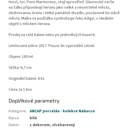
most, tzv. Pons Marmoreus, stojí uprostřed. Slavnostní verše
na šálku připomínají Veronu jako velké a nesmrtelné město,
obdivovanou Arenu i Velké památné divadlo, postavené ke slávě
města. Malba na podšálku symbolizuje řeku Adige, v ideálním
objetí s městem Verona.
Prodej na celá balení nebo po jednotlivých kusech.
Limitovaná edice 2017. Pouze do vyprodání zásob.
Objem: 180 ml
Výška: 6,7 cm
Originální balení: 6 ks
Cena za 1 kus
Doplňkové parametry
Kategorie
:
ANCAP porcelán - kolekce Nabucco
Barva
:
bílá
Dekor
:
s dekorem, vícebarevný