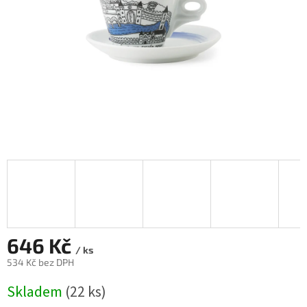
646 Kč
/ ks
534 Kč bez DPH
Měrná
Skladem
(22 ks)
cena: