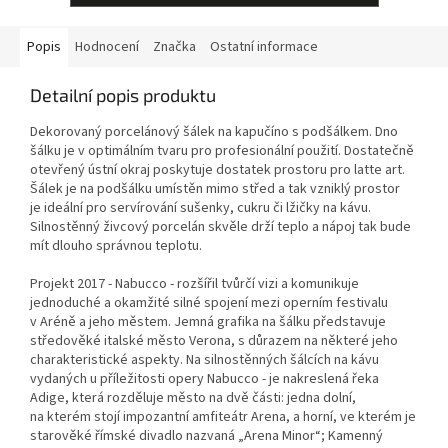
Popis
Hodnocení
Značka
Ostatní informace
Detailní popis produktu
Dekorovaný porcelánový šálek na kapučíno s podšálkem. Dno
šálku je v optimálním tvaru pro profesionální použití. Dostatečně
otevřený ústní okraj poskytuje dostatek prostoru pro latte art.
Šálek je na podšálku umístěn mimo střed a tak vzniklý prostor
je ideální pro servírování sušenky, cukru či lžičky na kávu.
Silnostěnný živcový porcelán skvěle drží teplo a nápoj tak bude
mít dlouho správnou teplotu.
Projekt 2017 - Nabucco - rozšířil tvůrčí vizi a komunikuje
jednoduché a okamžité silné spojení mezi operním festivalu
v Aréně a jeho městem. Jemná grafika na šálku představuje
středověké italské město Verona, s důrazem na některé jeho
charakteristické aspekty. Na silnostěnných šálcích na kávu
vydaných u příležitosti opery Nabucco - je nakreslená řeka
Adige, která rozděluje město na dvě části: jedna dolní,
na kterém stojí impozantní amfiteátr Arena, a horní, ve kterém je
starověké římské divadlo nazvaná „Arena Minor“; Kamenný