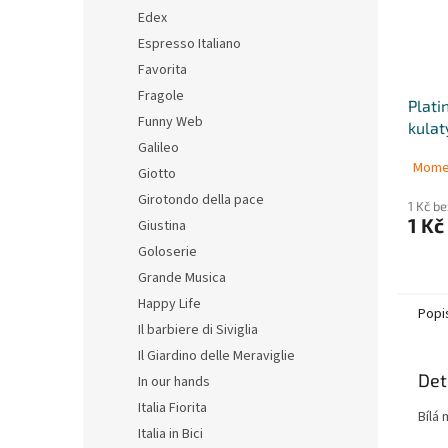
Edex
Espresso Italiano
Favorita
Fragole
Plati
Funny Web
kulat
Galileo
Mome
Giotto
Girotondo della pace
1 Kč b
1 Kč
Giustina
Goloserie
Grande Musica
Happy Life
Popi
Il barbiere di Siviglia
Il Giardino delle Meraviglie
Det
In our hands
Italia Fiorita
Bílá
Italia in Bici