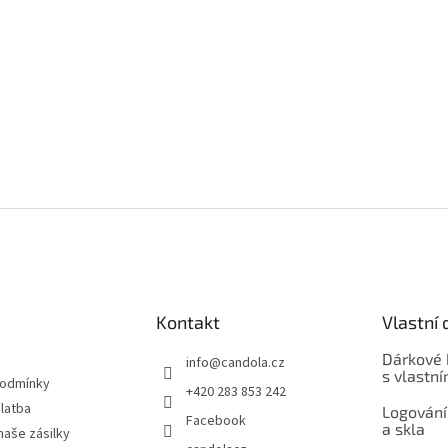
Kontakt
Vlastní 
Dárkové 
info
@
candola.cz
s vlastn
podmínky
+420 283 853 242
latba
Logování
Facebook
a skla
naše zásilky