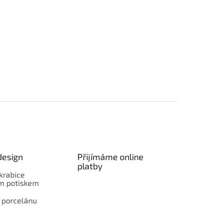
design
Přijímáme online
platby
krabice
ím potiskem
 porcelánu