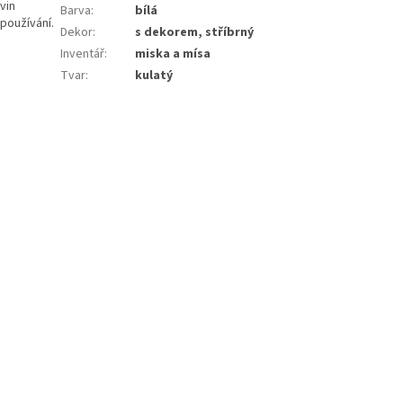
vin
Barva
:
bílá
používání.
Dekor
:
s dekorem, stříbrný
Inventář
:
miska a mísa
Tvar
:
kulatý