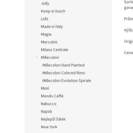
Sort
Jolly
gara
Keep in touch
Prům
Lidò
Made in Italy
Výšk
Magie
Origi
Mercatini
Milano Centrale
Cena
Millecolori
Millecolori Hand Painted
Millecolori Colored Rims
Millecolori Evolution Spirale
Mimì
Mondo Caffè
Nabucco
Napoli
Nejlepší šálek
New York