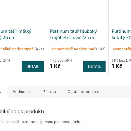
num talíř mělký
Platinum talíř hluboký
Platinum 
ý 26 cm
trojúhelníkový 22 cm
kulatý 2
ntálně nedostupné
(4 ks)
Momentálně nedostupné
(3 ks)
Momentál
ez DPH
1 Kč bez DPH
1 Kč bez D
1 Kč
1 Kč
DETAIL
DETAIL
s
Hodnocení
Značka
Ostatní informace
ailní popis produktu
 mísa na salát ozdobena jemnou platinovou linkou.