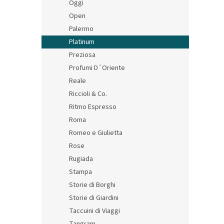
Oggi
Open
Palermo
Platinum
Preziosa
Profumi D´Oriente
Reale
Riccioli & Co.
Ritmo Espresso
Roma
Romeo e Giulietta
Rose
Rugiada
Stampa
Storie di Borghi
Storie di Giardini
Taccuini di Viaggi