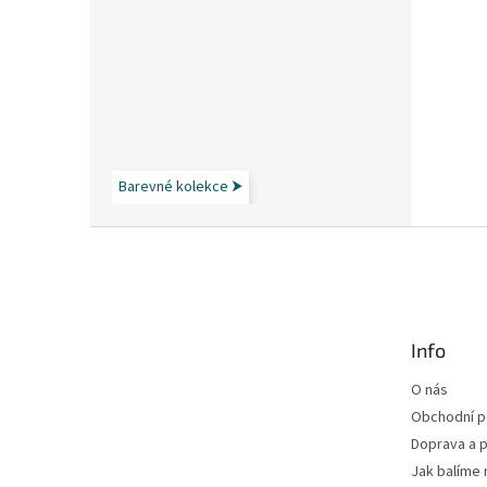
Barevné kolekce ⮞
Z
á
p
a
t
Info
í
O nás
Obchodní 
Doprava a p
Jak balíme 