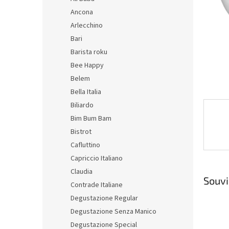
n
Ancona
e
Arlecchino
l
Bari
Barista roku
Bee Happy
Belem
Bella Italia
Biliardo
Bim Bum Bam
Bistrot
Cafluttino
Capriccio Italiano
Claudia
Souvi
Contrade Italiane
Degustazione Regular
Degustazione Senza Manico
Degustazione Special