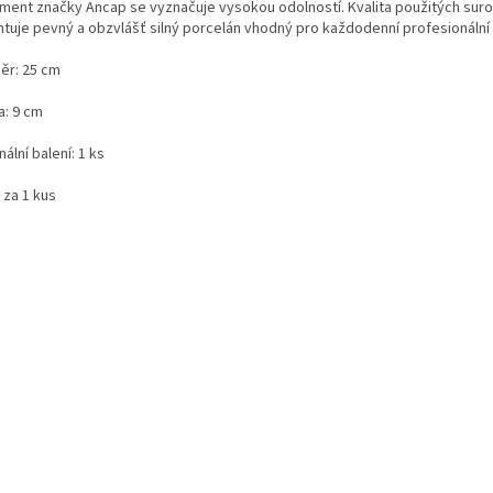
iment značky Ancap se vyznačuje vysokou odolností. Kvalita použitých suro
ntuje pevný a obzvlášť silný porcelán vhodný pro každodenní profesionální 
ěr: 25 cm
a: 9 cm
nální balení: 1 ks
 za 1 kus