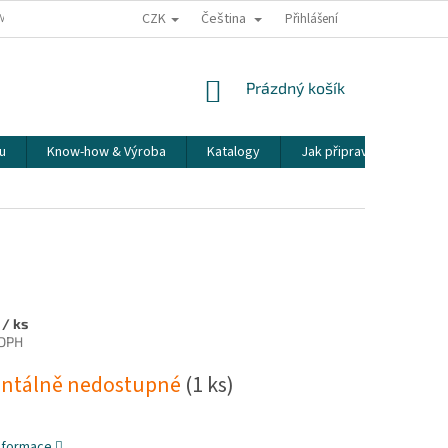
CZK
Čeština
ÍME NAŠE ZÁSILKY
PŘEPRAVA KŘEHKÉHO ZBOŽÍ
Přihlášení
KORESPONDENČNÍ A
NÁKUPNÍ
Prázdný košík
KOŠÍK
u
Know-how & Výroba
Katalogy
Jak připravit espresso
č
/ ks
 DPH
ntálně nedostupné
(1 ks)
informace