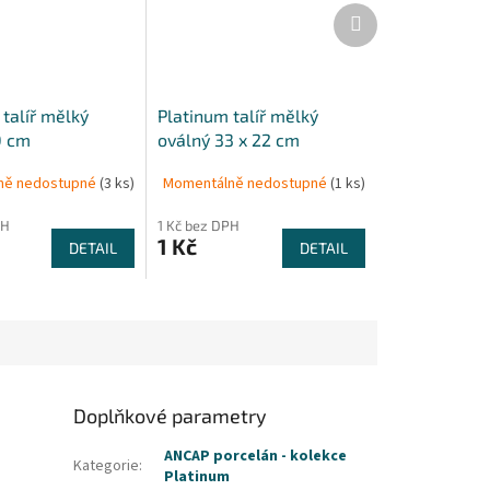
Další
produkt
talíř mělký
Platinum talíř mělký
0 cm
oválný 33 x 22 cm
ně nedostupné
(3 ks)
Momentálně nedostupné
(1 ks)
PH
1 Kč bez DPH
1 Kč
DETAIL
DETAIL
Doplňkové parametry
ANCAP porcelán - kolekce
Kategorie
:
Platinum