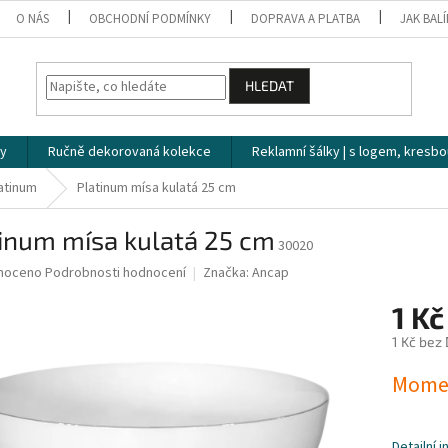
O NÁS
OBCHODNÍ PODMÍNKY
DOPRAVA A PLATBA
JAK BAL
HLEDAT
ky
Ručně dekorovaná kolekce
Reklamní šálky | s logem, kresbo
atinum
Platinum mísa kulatá 25 cm
inum mísa kulatá 25 cm
30020
né
noceno
Podrobnosti hodnocení
Značka:
Ancap
ní
1 K
u
1 Kč bez
Měrná
Mome
cena:
ek.
Detailní 