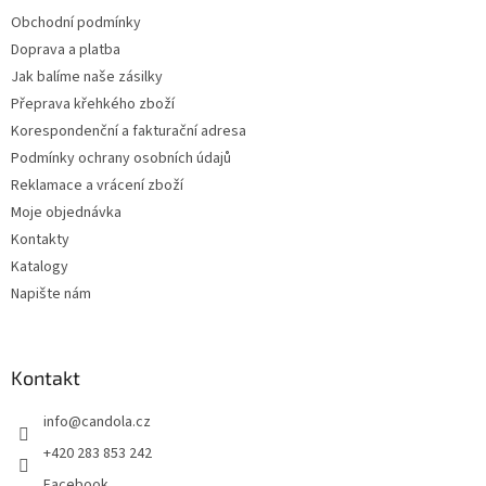
í
Obchodní podmínky
Doprava a platba
Jak balíme naše zásilky
Přeprava křehkého zboží
Korespondenční a fakturační adresa
Podmínky ochrany osobních údajů
Reklamace a vrácení zboží
Moje objednávka
Kontakty
Katalogy
Napište nám
Kontakt
info
@
candola.cz
+420 283 853 242
Facebook