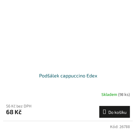
Podšálek cappuccino Edex
Skladem
(98 ks)
56 Kč bez DPH
68 Kč
Do košíku
Kód:
26788