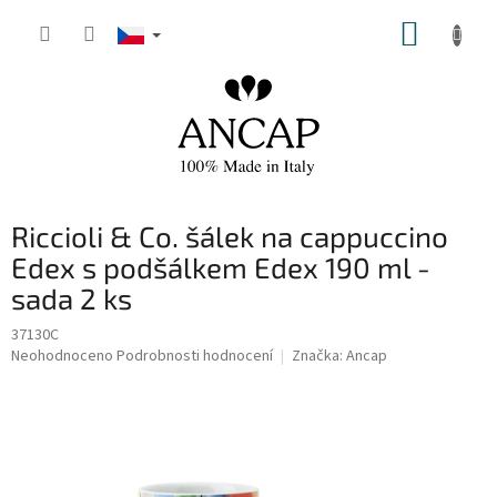
Přejít
NÁKUP
na
obsah
KOŠÍK
Riccioli & Co. šálek na cappuccino
Edex s podšálkem Edex 190 ml -
sada 2 ks
37130C
Průměrné
Neohodnoceno
Podrobnosti hodnocení
Značka:
Ancap
hodnocení
produktu
je
0,0
z
5