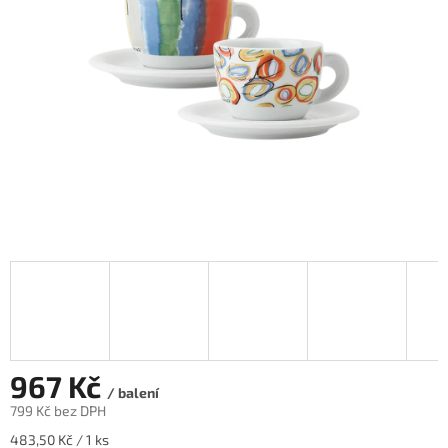
hvězdiček.
967 Kč
/ balení
799 Kč bez DPH
Měrná
483,50 Kč / 1 ks