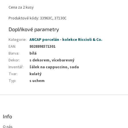
Cena za 2 kusy
Produktové kódy: 33963C, 37130C
Doplňkové parametry
Kategorie
:
ANCAP porcelán - kolekce Riccioli & Co.
EAN
:
8028898371301
Barva
:
bílá
Dekor
:
s dekorem, vícebarevný
Inventář
:
šálek na cappuccino, sada
Tvar
:
kulatý
Typ
:
s uchem
Z
á
p
a
Info
t
O nás