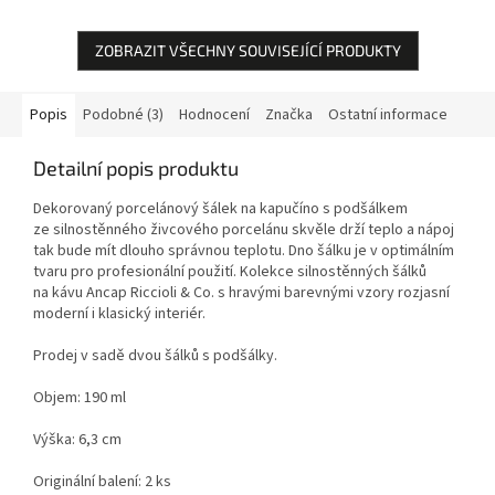
ZOBRAZIT VŠECHNY SOUVISEJÍCÍ PRODUKTY
Popis
Podobné (3)
Hodnocení
Značka
Ostatní informace
Detailní popis produktu
Dekorovaný porcelánový šálek na kapučíno s podšálkem
ze silnostěnného živcového porcelánu skvěle drží teplo a nápoj
tak bude mít dlouho správnou teplotu. Dno šálku je v optimálním
tvaru pro profesionální použití. Kolekce silnostěnných šálků
na kávu Ancap Riccioli & Co. s hravými barevnými vzory rozjasní
moderní i klasický interiér.
Prodej v sadě dvou šálků s podšálky.
Objem: 190 ml
Výška: 6,3 cm
Originální balení: 2 ks