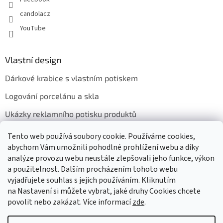
candolacz
YouTube
Vlastní design
Dárkové krabice s vlastním potiskem
Logování porcelánu a skla
Ukázky reklamního potisku produktů
Tento web používá soubory cookie. Používáme cookies,
abychom Vám umožnili pohodlné prohlížení webu a díky
Přijímáme online platby
analýze provozu webu neustále zlepšovali jeho funkce, výkon
a použitelnost. Dalším procházením tohoto webu
vyjadřujete souhlas s jejich používáním. Kliknutím
na Nastavení si můžete vybrat, jaké druhy Cookies chcete
povolit nebo zakázat. Více informací
zde
.
Vytvořil Shoptet