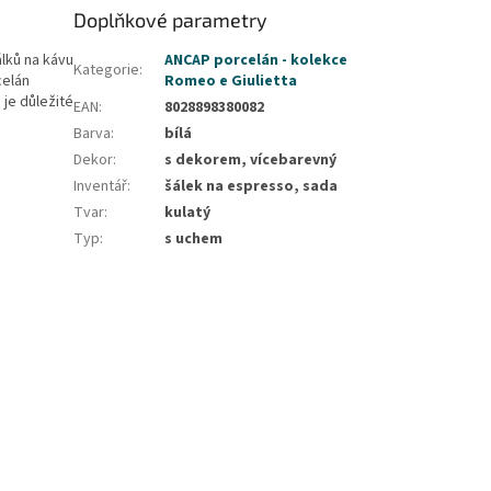
Doplňkové parametry
lků na kávu
ANCAP porcelán - kolekce
Kategorie
:
celán
Romeo e Giulietta
 je důležité
EAN
:
8028898380082
Barva
:
bílá
Dekor
:
s dekorem, vícebarevný
Inventář
:
šálek na espresso, sada
Tvar
:
kulatý
Typ
:
s uchem