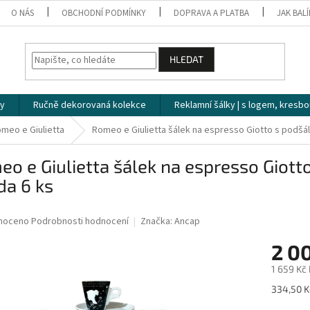
O NÁS
OBCHODNÍ PODMÍNKY
DOPRAVA A PLATBA
JAK BAL
HLEDAT
ky
Ručně dekorovaná kolekce
Reklamní šálky | s logem, kresbo
meo e Giulietta
Romeo e Giulietta šálek na espresso Giotto s podšál
o e Giulietta šálek na espresso Giott
da 6 ks
né
noceno
Podrobnosti hodnocení
Značka:
Ancap
ní
2 0
u
1 659 Kč
Měrná
334,50 Kč
cena: