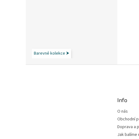
Barevné kolekce ⮞
Z
á
p
a
t
Info
í
O nás
Obchodní 
Doprava a p
Jak balíme 