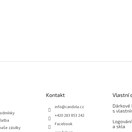
Kontakt
Vlastní 
Dárkové 
info
@
candola.cz
s vlastn
podmínky
+420 283 853 242
latba
Logování
Facebook
a skla
naše zásilky