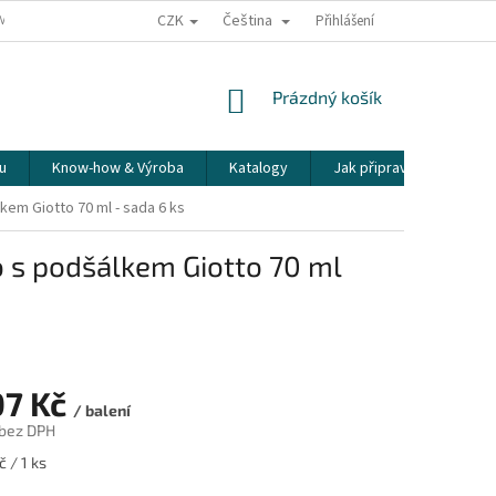
CZK
Čeština
ÍME NAŠE ZÁSILKY
PŘEPRAVA KŘEHKÉHO ZBOŽÍ
Přihlášení
KORESPONDENČNÍ A
NÁKUPNÍ
Prázdný košík
KOŠÍK
u
Know-how & Výroba
Katalogy
Jak připravit espresso
kem Giotto 70 ml - sada 6 ks
o s podšálkem Giotto 70 ml
07 Kč
/ balení
 bez DPH
 / 1 ks