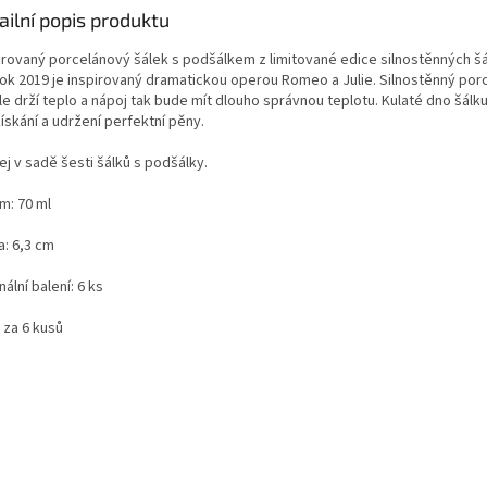
ailní popis produktu
rovaný porcelánový šálek s podšálkem z limitované edice silnostěnných šá
rok 2019 je inspirovaný dramatickou operou Romeo a Julie. Silnostěnný por
e drží teplo a nápoj tak bude mít dlouho správnou teplotu. Kulaté dno šálku
ískání a udržení perfektní pěny.
j v sadě šesti šálků s podšálky.
m: 70 ml
a: 6,3 cm
nální balení: 6 ks
 za 6 kusů