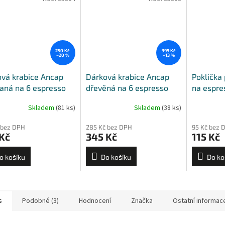
250 Kč
399 Kč
–20 %
–13 %
vá krabice Ancap
Dárková krabice Ancap
Poklička 
aná na 6 espresso
dřevěná na 6 espresso
na espre
 s podšálky
šálků s podšálky
Giotto, P
Skladem
(81 ks)
Skladem
(38 ks)
Jolly
 bez DPH
285 Kč bez DPH
95 Kč bez 
Kč
345 Kč
115 Kč
o košíku
Do košíku
Do ko
s
Podobné (3)
Hodnocení
Značka
Ostatní informac