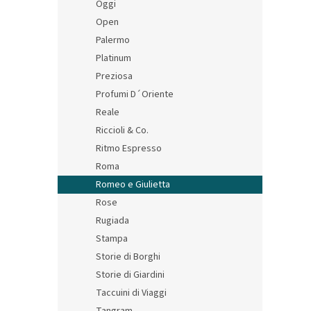
Oggi
Open
Palermo
Platinum
Preziosa
Profumi D´Oriente
Reale
Riccioli & Co.
Ritmo Espresso
Roma
Romeo e Giulietta
Rose
Rugiada
Stampa
Storie di Borghi
Storie di Giardini
Taccuini di Viaggi