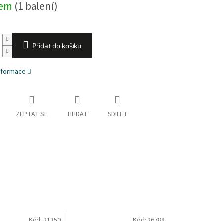
dem
(1 balení)
Přidat do košíku
informace
ZEPTAT SE
HLÍDAT
SDÍLET
Kód:
21350
Kód:
26788