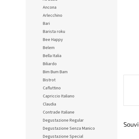
hvězdič
n
Ancona
e
Arlecchino
l
Bari
Barista roku
Bee Happy
Belem
Bella Italia
Biliardo
Bim Bum Bam
Bistrot
Cafluttino
Capriccio Italiano
Claudia
Contrade Italiane
Degustazione Regular
Souvi
Degustazione Senza Manico
Degustazione Special