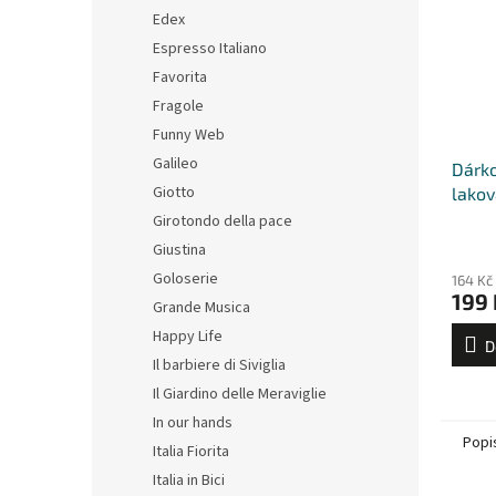
Edex
Espresso Italiano
Favorita
Fragole
Funny Web
Galileo
Dárko
Giotto
lakov
šálků
Girotondo della pace
Giustina
Goloserie
164 Kč
199 
Grande Musica
Happy Life
D
Il barbiere di Siviglia
Il Giardino delle Meraviglie
In our hands
Popi
Italia Fiorita
Italia in Bici