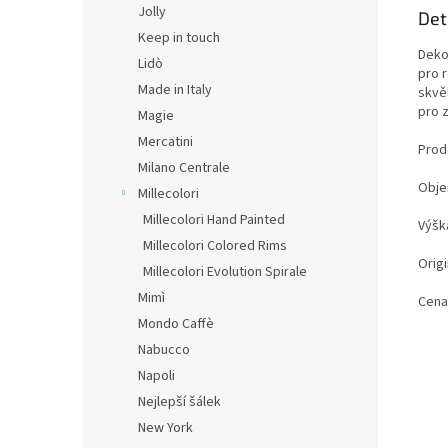
Jolly
Det
Keep in touch
Deko
Lidò
pro 
Made in Italy
skvěl
pro z
Magie
Mercatini
Prode
Milano Centrale
Obje
Millecolori
Millecolori Hand Painted
Výšk
Millecolori Colored Rims
Origi
Millecolori Evolution Spirale
Mimì
Cena
Mondo Caffè
Nabucco
Napoli
Nejlepší šálek
New York