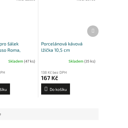
Další
produkt
pro šálek
Porcelánová kávová
sso Roma,
lžička 10,5 cm
alermo, Favorita,
Skladem
(47 ks)
Skladem
(35 ks)
DPH
138 Kč bez DPH
167 Kč
šíku
Do košíku
e