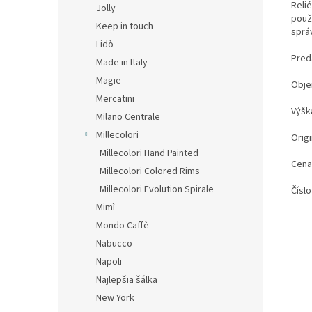
Reli
Jolly
použ
Keep in touch
správ
Lidò
Preda
Made in Italy
Magie
Obje
Mercatini
Výšk
Milano Centrale
Millecolori
Origi
Millecolori Hand Painted
Cena
Millecolori Colored Rims
Millecolori Evolution Spirale
Číslo
Mimì
Mondo Caffè
Nabucco
Napoli
Najlepšia šálka
New York