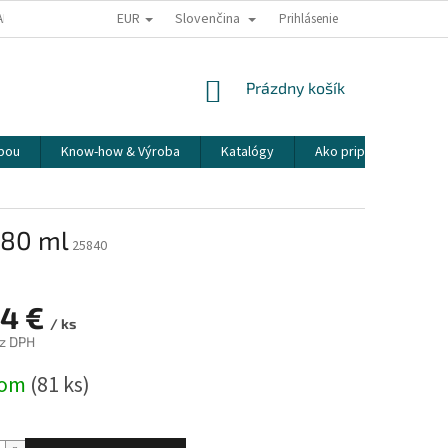
EUR
Slovenčina
ALÍME NAŠE ZÁSIELKY
PREPRAVA KREHKÉHO TOVARU
Prihlásenie
KOREŠPONDEN
NÁKUPNÝ
Prázdny košík
KOŠÍK
sbou
Know-how & Výroba
Katalógy
Ako pripraviť espress
 80 ml
25840
54 €
/ ks
ez DPH
ová
dom
(81 ks)