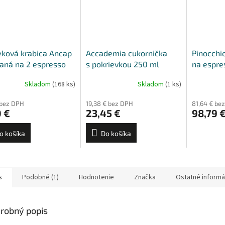
ková krabica Ancap
Accademia cukornička
Pinocchi
aná na 2 espresso
s pokrievkou 250 ml
na espre
 s podšálkami
Skladom
(168 ks)
Skladom
(1 ks)
 bez DPH
19,38 € bez DPH
81,64 € be
 €
23,45 €
98,79 
o košíka
Do košíka
s
Podobné (1)
Hodnotenie
Značka
Ostatné informá
robný popis