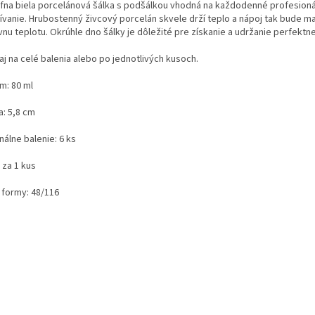
éfna biela porcelánová šálka s podšálkou vhodná na každodenné profesion
ívanie. Hrubostenný živcový porcelán skvele drží teplo a nápoj tak bude m
nu teplotu. Okrúhle dno šálky je dôležité pre získanie a udržanie perfektne
j na celé balenia alebo po jednotlivých kusoch.
m: 80 ml
a: 5,8 cm
nálne balenie: 6 ks
 za 1 kus
 formy: 48/116