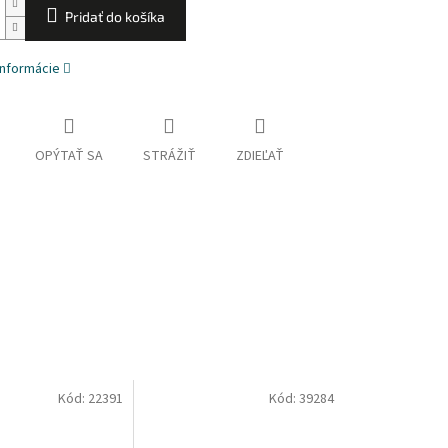
Pridať do košíka
informácie
OPÝTAŤ SA
STRÁŽIŤ
ZDIEĽAŤ
Kód:
22391
Kód:
39284