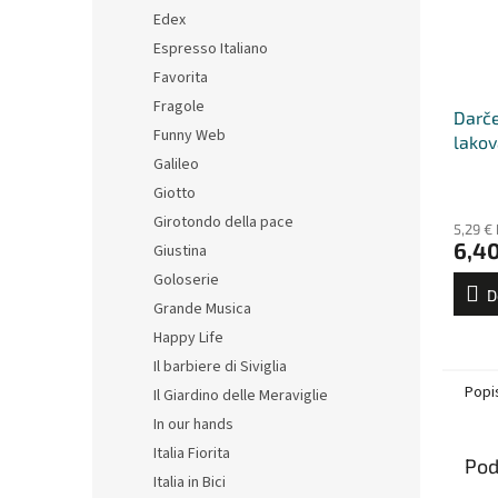
Edex
Espresso Italiano
Favorita
Fragole
Darče
Funny Web
lakov
Galileo
šálky
Giotto
Girotondo della pace
5,29 €
6,40
Giustina
Goloserie
D
Grande Musica
Happy Life
Il barbiere di Siviglia
Popi
Il Giardino delle Meraviglie
In our hands
Italia Fiorita
Pod
Italia in Bici