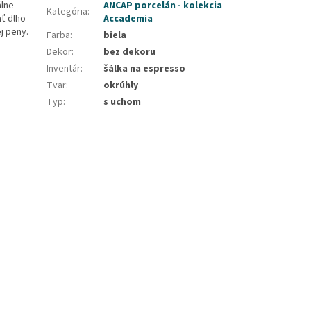
álne
ANCAP porcelán - kolekcia
Kategória
:
ať dlho
Accademia
j peny.
Farba
:
biela
Dekor
:
bez dekoru
Inventár
:
šálka na espresso
Tvar
:
okrúhly
Typ
:
s uchom