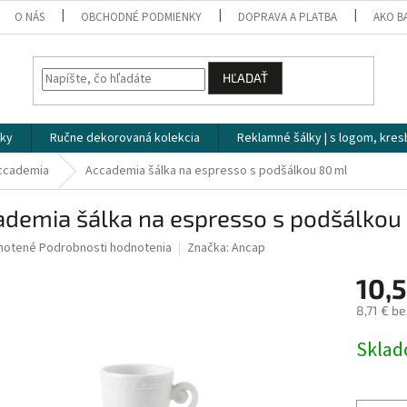
O NÁS
OBCHODNÉ PODMIENKY
DOPRAVA A PLATBA
AKO B
HĽADAŤ
čky
Ručne dekorovaná kolekcia
Reklamné šálky | s logom, kre
ccademia
Accademia šálka na espresso s podšálkou 80 ml
ademia šálka na espresso s podšálkou
né
notené
Podrobnosti hodnotenia
Značka:
Ancap
nie
10,
u
8,71 € b
Jednotk
Skla
cena:
iek.