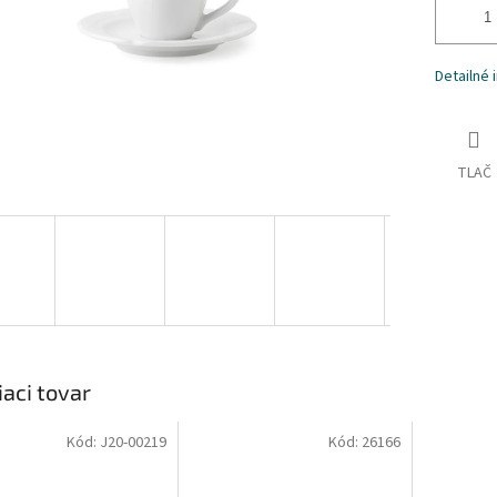
Detailné 
TLAČ
iaci tovar
Kód:
J20-00219
Kód:
26166