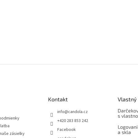
Kontakt
Vlastný 
Darčekov
info
@
candola.cz
s vlastn
podmienky
+420 283 853 242
latba
Logovani
Facebook
a skla
naše zásielky