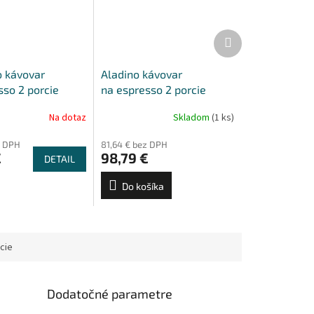
Ďalší
produkt
o kávovar
Aladino kávovar
sso 2 porcie
na espresso 2 porcie
Na dotaz
Skladom
(1 ks)
z DPH
81,64 € bez DPH
€
98,79 €
DETAIL
Do košíka
cie
Dodatočné parametre