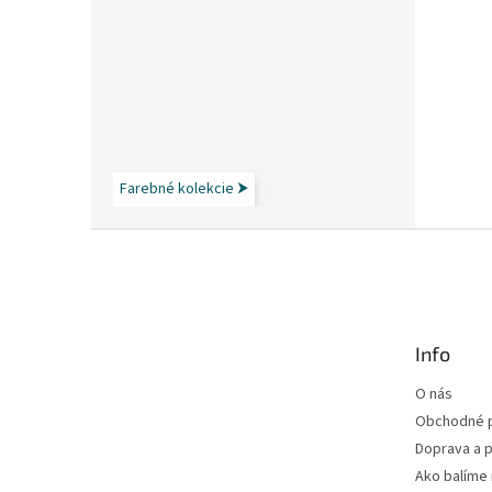
Farebné kolekcie ⮞
Z
á
p
ä
t
Info
i
e
O nás
Obchodné 
Doprava a p
Ako balíme 