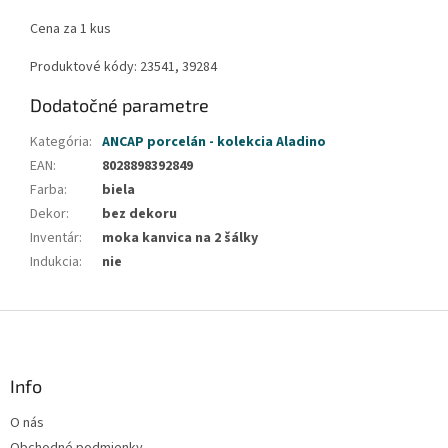
Cena za 1 kus
Produktové kódy: 23541, 39284
Dodatočné parametre
Kategória
:
ANCAP porcelán - kolekcia Aladino
EAN
:
8028898392849
Farba
:
biela
Dekor
:
bez dekoru
Inventár
:
moka kanvica na 2 šálky
Indukcia
:
nie
Z
á
p
ä
Info
t
O nás
i