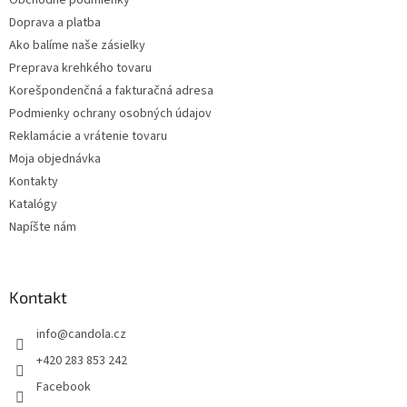
Obchodné podmienky
e
Doprava a platba
Ako balíme naše zásielky
Preprava krehkého tovaru
Korešpondenčná a fakturačná adresa
Podmienky ochrany osobných údajov
Reklamácie a vrátenie tovaru
Moja objednávka
Kontakty
Katalógy
Napíšte nám
Kontakt
info
@
candola.cz
+420 283 853 242
Facebook