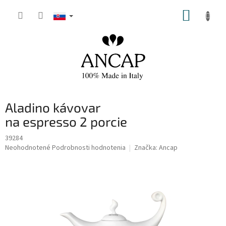
Prejsť
NÁKUP
na
obsah
KOŠÍK
Aladino kávovar
na espresso 2 porcie
39284
Priemerné
Neohodnotené
Podrobnosti hodnotenia
Značka:
Ancap
hodnotenie
produktu
je
0,0
z
5
hviezdičiek.