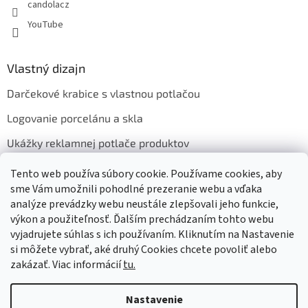
candolacz
YouTube
Vlastný dizajn
Darčekové krabice s vlastnou potlačou
Logovanie porcelánu a skla
Ukážky reklamnej potlače produktov
Tento web používa súbory cookie. Používame cookies, aby
sme Vám umožnili pohodlné prezeranie webu a vďaka
Prijímame online platby
analýze prevádzky webu neustále zlepšovali jeho funkcie,
výkon a použiteľnosť. Ďalším prechádzaním tohto webu
vyjadrujete súhlas s ich používaním. Kliknutím na Nastavenie
si môžete vybrať, aké druhý Cookies chcete povoliť alebo
zakázať. Viac informácií
tu.
Vytvoril Shoptet
Nastavenie