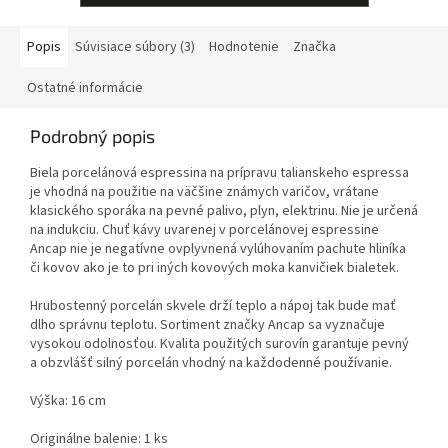
Popis
Súvisiace súbory (3)
Hodnotenie
Značka
Ostatné informácie
Podrobný popis
Biela porcelánová espressina na prípravu talianskeho espressa
je vhodná na použitie na väčšine známych varičov, vrátane
klasického sporáka na pevné palivo, plyn, elektrinu. Nie je určená
na indukciu. Chuť kávy uvarenej v porcelánovej espressine
Ancap nie je negatívne ovplyvnená vylúhovaním pachute hliníka
či kovov ako je to pri iných kovových moka kanvičiek bialetek.
Hrubostenný porcelán skvele drží teplo a nápoj tak bude mať
dlho správnu teplotu. Sortiment značky Ancap sa vyznačuje
vysokou odolnosťou. Kvalita použitých surovín garantuje pevný
a obzvlášť silný porcelán vhodný na každodenné používanie.
Výška: 16 cm
Originálne balenie: 1 ks