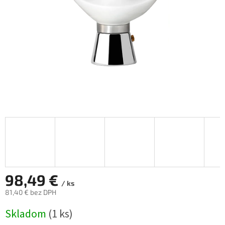
98,49 €
/ ks
81,40 € bez DPH
Jednotková
Skladom
(1 ks)
cena: