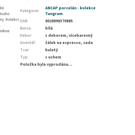
lní
ANCAP porcelán - kolekce
Kategorie
:
dlouho
Tangram
ny. Kolekci
EAN
:
8028898370885
.
Barva
:
bílá
znikne
Dekor
:
s dekorem, vícebarevný
Inventář
:
šálek na espresso, sada
Tvar
:
kulatý
Typ
:
s uchem
Položka byla vyprodána…