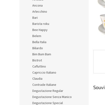
n
Ancona
e
Arlecchino
l
Bari
Barista roku
Bee Happy
Belem
Bella Italia
Biliardo
Bim Bum Bam
Bistrot
Cafluttino
Capriccio Italiano
Claudia
Contrade Italiane
Souvi
Degustazione Regular
Degustazione Senza Manico
Degustazione Special