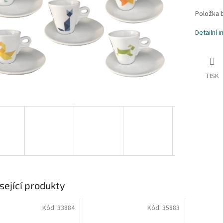
Položka 
Detailní 
TISK
sející produkty
Kód:
33884
Kód:
35883