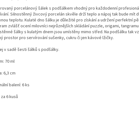
rovaný porcelánový šálek s podšálkem vhodný pro každodenní profesioná
vání. Silnostěnný živcový porcelán skvěle drží teplo a nápoj tak bude mít 
nou teplotu. Kulaté dno šálku je důležité pro získání a udržení perfektní pě
am zvlášť ocení milovníci nejrůznějších skládání puzzle, origami, tangramu
ostěnné šálky s kulatým dnem jsou umístěny mimo střed. Na podšálku tak v
ý prostor pro servírování sušenky, cukru či jen kávové lžičky.
j v sadě šesti šálků s podšálky.
m: 70 ml
a: 6,3 cm
nální balení: 6 ks
 za 6 kusů