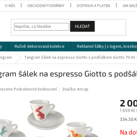
O NÁS
OBCHODNÍ PODMÍNKY
DOPRAVA A PLATBA
JAK BAL
HLEDAT
ky
Ručně dekorovaná kolekce
Reklamní šálky | s logem, kresbo
angram
Tangram šálek na espresso Giotto s podšálkem Giotto 70 ml -
ram šálek na espresso Giotto s podšál
né
noceno
Podrobnosti hodnocení
Značka:
Ancap
ní
2 0
u
1 659 Kč
Měrná
334,50 Kč
cena:
ek.
Na do