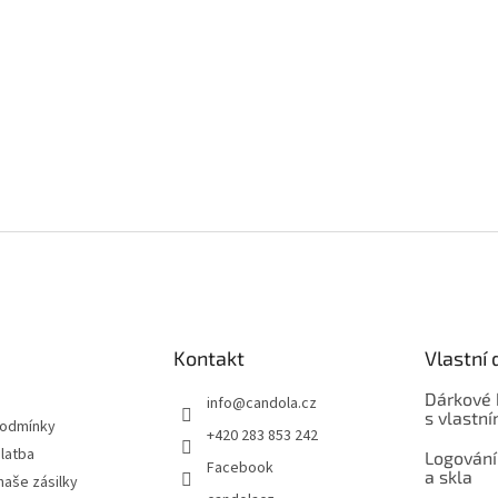
Kontakt
Vlastní 
Dárkové 
info
@
candola.cz
s vlastn
podmínky
+420 283 853 242
latba
Logování
Facebook
a skla
naše zásilky