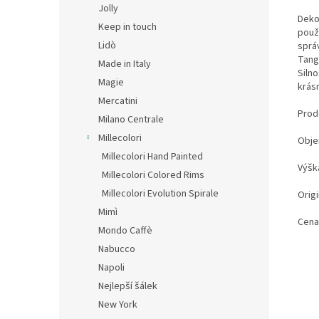
Jolly
Deko
Keep in touch
použí
Lidò
správ
Tangr
Made in Italy
Siln
Magie
krásn
Mercatini
Prode
Milano Centrale
Millecolori
Obje
Millecolori Hand Painted
Výšk
Millecolori Colored Rims
Millecolori Evolution Spirale
Origi
Mimì
Cena
Mondo Caffè
Nabucco
Napoli
Nejlepší šálek
New York