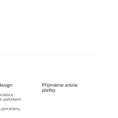
design
Přijímáme online
platby
krabice
ím potiskem
 porcelánu