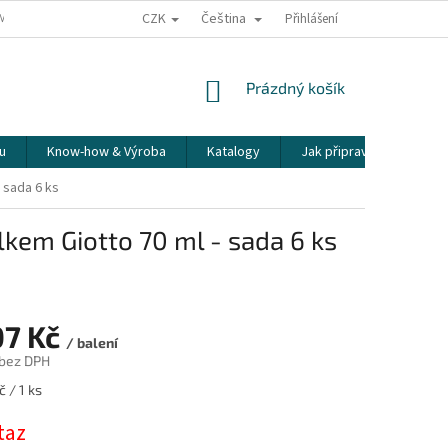
CZK
Čeština
ÍME NAŠE ZÁSILKY
PŘEPRAVA KŘEHKÉHO ZBOŽÍ
Přihlášení
KORESPONDENČNÍ A
NÁKUPNÍ
Prázdný košík
KOŠÍK
u
Know-how & Výroba
Katalogy
Jak připravit espresso
 sada 6 ks
kem Giotto 70 ml - sada 6 ks
07 Kč
/ balení
 bez DPH
 / 1 ks
taz