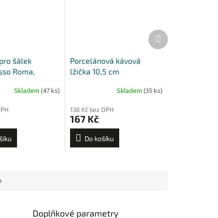
Další
produkt
pro šálek
Porcelánová kávová
sso Roma,
lžička 10,5 cm
alermo, Favorita,
Skladem
(47 ks)
Skladem
(35 ks)
DPH
138 Kč bez DPH
167 Kč
šíku
Do košíku
e
Doplňkové parametry