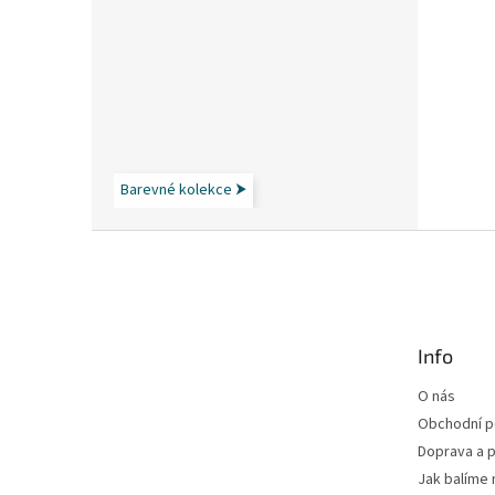
Barevné kolekce ⮞
Z
á
p
a
t
Info
í
O nás
Obchodní 
Doprava a p
Jak balíme 