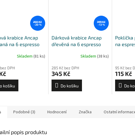
250 Kč
399 Kč
–20 %
–13 %
vá krabice Ancap
Dárková krabice Ancap
Poklička 
aná na 6 espresso
dřevěná na 6 espresso
na espre
 s podšálky
šálků s podšálky
Giotto, P
Skladem
(81 ks)
Skladem
(38 ks)
Jolly
 bez DPH
285 Kč bez DPH
95 Kč bez 
Kč
345 Kč
115 Kč
o košíku
Do košíku
Do ko
s
Podobné (3)
Hodnocení
Značka
Ostatní informac
ailní popis produktu