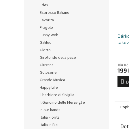
Edex
Espresso Italiano
Favorita
Fragole
Funny Web
Dárko
lakov
Galileo
šálků
Giotto
Girotondo della pace
Giustina
164 Kč
199 
Goloserie
Grande Musica
D
Happy Life
Il barbiere di Siviglia
Il Giardino delle Meraviglie
Popi
In our hands
Italia Fiorita
Italia in Bici
Det