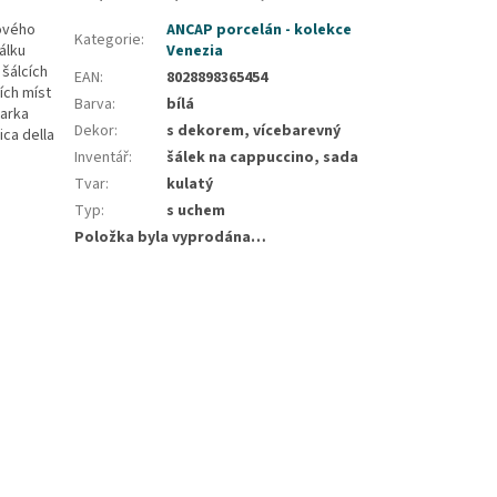
ového
ANCAP porcelán - kolekce
Kategorie
:
álku
Venezia
 šálcích
EAN
:
8028898365454
ích míst
Barva
:
bílá
Marka
Dekor
:
s dekorem, vícebarevný
ica della
Inventář
:
šálek na cappuccino, sada
Tvar
:
kulatý
Typ
:
s uchem
Položka byla vyprodána…