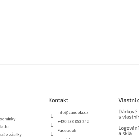
Kontakt
Vlastní 
Dárkové 
info
@
candola.cz
s vlastn
podmínky
+420 283 853 242
latba
Logování
Facebook
a skla
naše zásilky