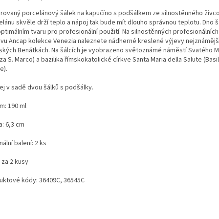
rovaný porcelánový šálek na kapučíno s podšálkem ze silnostěnného živc
elánu skvěle drží teplo a nápoj tak bude mít dlouho správnou teplotu. Dno š
optimálním tvaru pro profesionální použití. Na silnostěnných profesionálních
ávu Ancap kolekce Venezia naleznete nádherné kreslené výjevy nejznámějš
alských Benátkách. Na šálcích je vyobrazeno světoznámé náměstí Svatého 
za S. Marco) a bazilika římskokatolické církve Santa Maria della Salute (Basil
e).
ej v sadě dvou šálků s podšálky.
m: 190 ml
a: 6,3 cm
nální balení: 2 ks
 za 2 kusy
uktové kódy: 36409C, 36545C