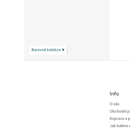
Barevné kolekce ⮞
Z
á
p
a
t
Info
í
O nás
Obchodní 
Doprava a p
Jak balíme 