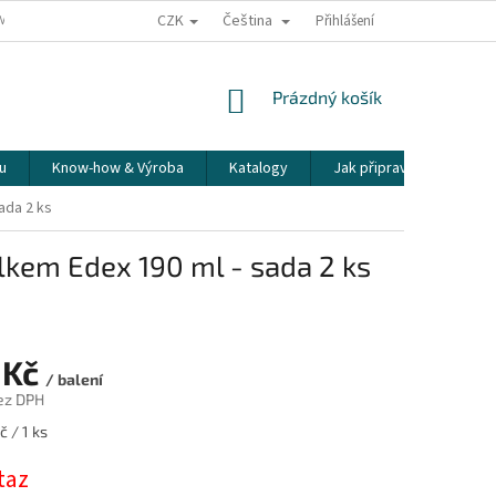
CZK
Čeština
ÍME NAŠE ZÁSILKY
PŘEPRAVA KŘEHKÉHO ZBOŽÍ
Přihlášení
KORESPONDENČNÍ A
NÁKUPNÍ
Prázdný košík
KOŠÍK
u
Know-how & Výroba
Katalogy
Jak připravit espresso
ada 2 ks
lkem Edex 190 ml - sada 2 ks
 Kč
/ balení
ez DPH
 / 1 ks
taz