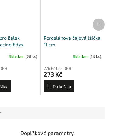
Další
produkt
pro šálek
Porcelánová čajová lžička
ccino Edex,
11 cm
erona
Skladem
(26 ks)
Skladem
(19 ks)
 DPH
226 Kč bez DPH
273 Kč
šíku
Do košíku
e
Doplňkové parametry