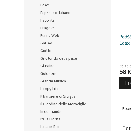
Edex
Espresso Italiano
Favorita
Fragole
Funny Web
Podšá
Edex
Galileo
Giotto
Girotondo della pace
Giustina
56 Kč 
68 
Goloserie
Grande Musica
D
Happy Life
Il barbiere di Siviglia
Il Giardino delle Meraviglie
Popi
In our hands
Italia Fiorita
Italia in Bici
Det