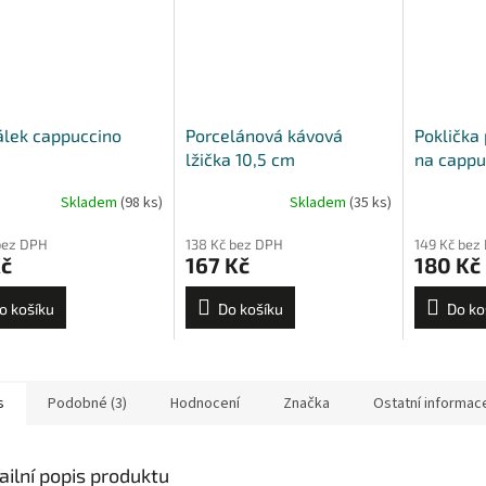
lek cappuccino
Porcelánová kávová
Poklička 
lžička 10,5 cm
na cappu
Torino, V
Skladem
(98 ks)
Skladem
(35 ks)
bez DPH
138 Kč bez DPH
149 Kč bez
Kč
167 Kč
180 Kč
o košíku
Do košíku
Do ko
s
Podobné (3)
Hodnocení
Značka
Ostatní informac
ailní popis produktu