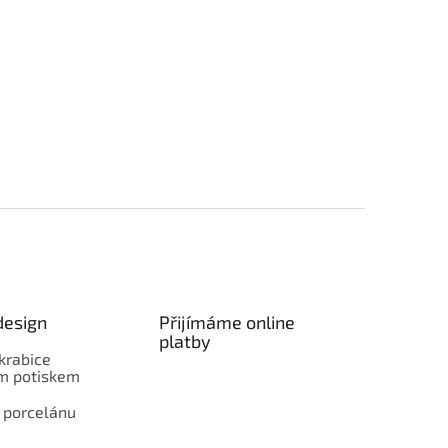
design
Přijímáme online
platby
krabice
ím potiskem
 porcelánu