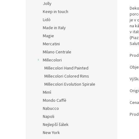
Jolly
Deko
Keep in touch
porc
Lidò
je v 
na k
Made in Italy
v it
Magie
(Piaz
Salut
Mercatini
Milano Centrale
Prod
Millecolori
Obje
Millecolori Hand Painted
Millecolori Colored Rims
Výšk
Millecolori Evolution Spirale
Origi
Mimì
Mondo Caffè
Cena
Nabucco
Prod
Napoli
Nejlepší šálek
New York