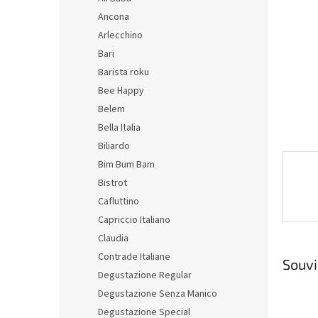
n
Ancona
e
Arlecchino
l
Bari
Barista roku
Bee Happy
Belem
Bella Italia
Biliardo
Bim Bum Bam
Bistrot
Cafluttino
Capriccio Italiano
Claudia
Contrade Italiane
Souvi
Degustazione Regular
Degustazione Senza Manico
Degustazione Special