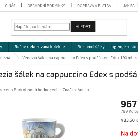
O NÁS
OBCHODNÍ PODMÍNKY
DOPRAVA A PLATBA
JAK BAL
HLEDAT
ky
Ručně dekorovaná kolekce
Reklamní šálky | s logem, kresbo
nezia
Venezia šálek na cappuccino Edex s podšálkem Edex 190 ml - s
zia šálek na cappuccino Edex s podšá
né
noceno
Podrobnosti hodnocení
Značka:
Ancap
ní
967
u
799 Kč b
Měrná
483,50 Kč
cena:
ek.
Na do