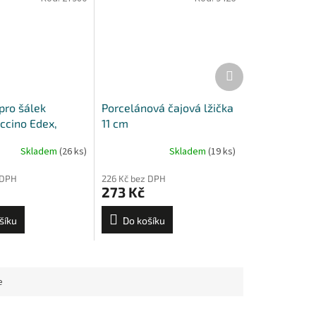
Další
produkt
pro šálek
Porcelánová čajová lžička
ccino Edex,
11 cm
erona
Skladem
(26 ks)
Skladem
(19 ks)
 DPH
226 Kč bez DPH
273 Kč
šíku
Do košíku
e