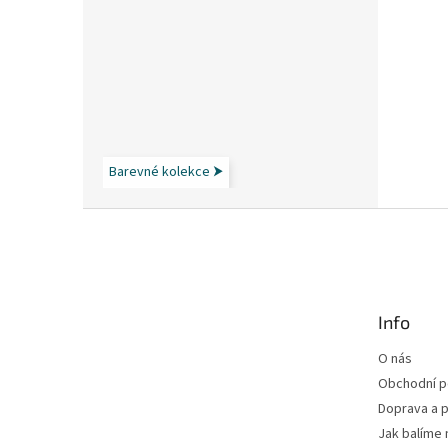
Barevné kolekce ⮞
Z
á
p
a
t
Info
í
O nás
Obchodní 
Doprava a p
Jak balíme 