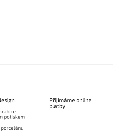
design
Přijímáme online
platby
krabice
ím potiskem
 porcelánu