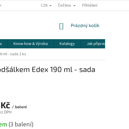
CZK
Čeština
ÍME NAŠE ZÁSILKY
PŘEPRAVA KŘEHKÉHO ZBOŽÍ
Přihlášení
KORESPONDENČNÍ A
NÁKUPNÍ
Prázdný košík
KOŠÍK
u
Know-how & Výroba
Katalogy
Jak připravit espresso
0 ml - sada 2 ks
podšálkem Edex 190 ml - sada
 Kč
/ balení
ez DPH
dem
(3 balení)