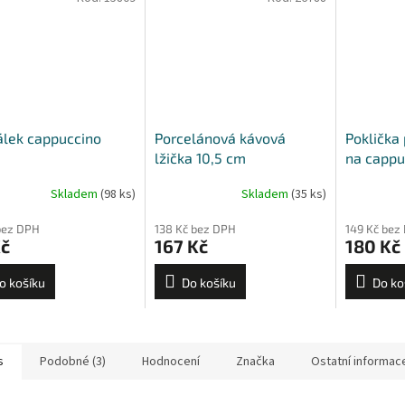
lek cappuccino
Porcelánová kávová
Poklička 
lžička 10,5 cm
na cappu
Torino, V
Skladem
(98 ks)
Skladem
(35 ks)
bez DPH
138 Kč bez DPH
149 Kč bez
Kč
167 Kč
180 Kč
o košíku
Do košíku
Do ko
s
Podobné (3)
Hodnocení
Značka
Ostatní informac