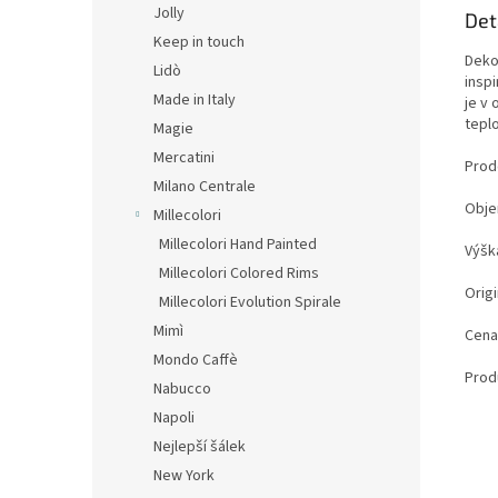
Jolly
Det
Keep in touch
Deko
Lidò
inspi
Made in Italy
je v 
tepl
Magie
Mercatini
Prod
Milano Centrale
Obje
Millecolori
Millecolori Hand Painted
Výšk
Millecolori Colored Rims
Origi
Millecolori Evolution Spirale
Mimì
Cena
Mondo Caffè
Prod
Nabucco
Napoli
Nejlepší šálek
New York