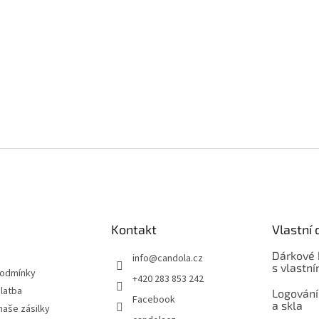
Kontakt
Vlastní 
Dárkové 
info
@
candola.cz
s vlastn
podmínky
+420 283 853 242
latba
Logování
Facebook
a skla
naše zásilky