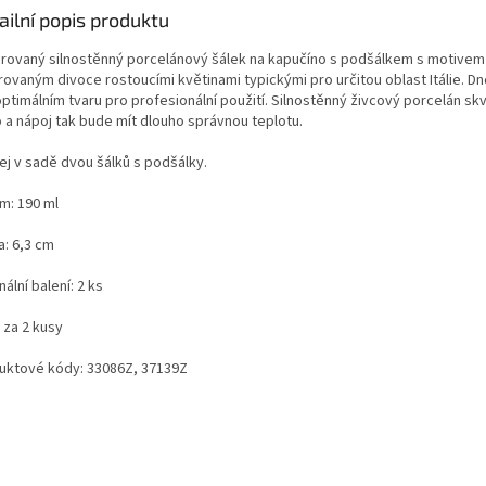
ailní popis produktu
rovaný silnostěnný porcelánový šálek na kapučíno s podšálkem s motivem
rovaným divoce rostoucími květinami typickými pro určitou oblast Itálie. Dn
optimálním tvaru pro profesionální použití. Silnostěnný živcový porcelán skv
o a nápoj tak bude mít dlouho správnou teplotu.
ej v sadě dvou šálků s podšálky.
m: 190 ml
a: 6,3 cm
nální balení: 2 ks
 za 2 kusy
uktové kódy: 33086Z, 37139Z