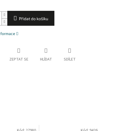
Přidat do košíku
informace
ZEPTAT SE
HLÍDAT
SDÍLET
Kód:
27980
Kód:
9426