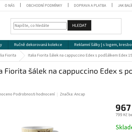
O NÁS
OBCHODNÍ PODMÍNKY
DOPRAVA A PLATBA
JAK BAL
HLEDAT
ky
Ručně dekorovaná kolekce
Reklamní šálky | s logem, kresbo
alia Fiorita
Italia Fiorita šálek na cappuccino Edex s podšálkem Edex 19
ia Fiorita šálek na cappuccino Edex s 
né
noceno
Podrobnosti hodnocení
Značka:
Ancap
ní
967
u
799 Kč b
Měrná
Skla
cena: