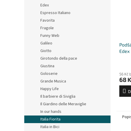
Edex
Espresso Italiano
Favorita
Fragole
Funny Web
Galileo
Podšá
Giotto
Edex
Girotondo della pace
Giustina
Goloserie
56 Kč 
68 
Grande Musica
Happy Life
D
Il barbiere di Siviglia
Il Giardino delle Meraviglie
In our hands
Popi
Italia Fiorita
Italia in Bici