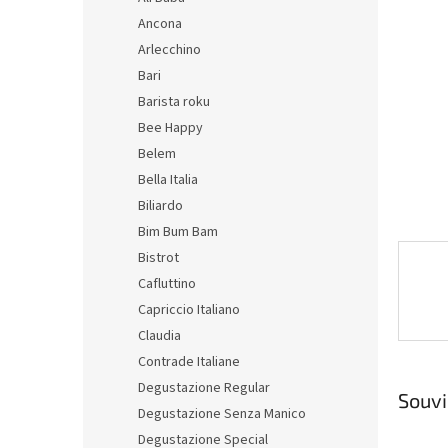
hvězdič
n
Ancona
e
Arlecchino
l
Bari
Barista roku
Bee Happy
Belem
Bella Italia
Biliardo
Bim Bum Bam
Bistrot
Cafluttino
Capriccio Italiano
Claudia
Contrade Italiane
Degustazione Regular
Souvi
Degustazione Senza Manico
Degustazione Special