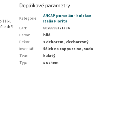
Doplňkové parametry
ANCAP porcelán - kolekce
Kategorie
:
o šálku
Italia Fiorita
ěle drží
EAN
:
8028898371394
Barva
:
bílá
Dekor
:
s dekorem, vícebarevný
Inventář
:
šálek na cappuccino, sada
Tvar
:
kulatý
Typ
:
s uchem