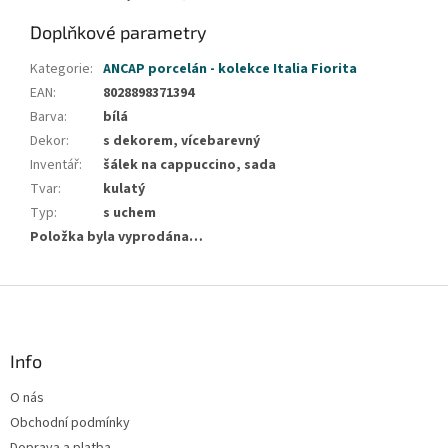
Doplňkové parametry
Kategorie
:
ANCAP porcelán - kolekce Italia Fiorita
EAN
:
8028898371394
Barva
:
bílá
Dekor
:
s dekorem, vícebarevný
Inventář
:
šálek na cappuccino, sada
Tvar
:
kulatý
Typ
:
s uchem
Položka byla vyprodána…
Z
á
p
a
Info
t
O nás
í
Obchodní podmínky