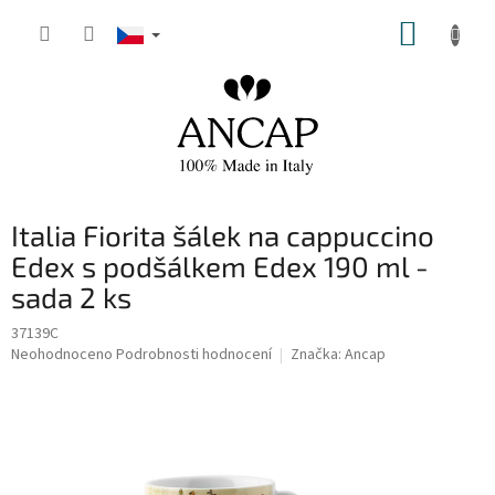
Přejít
NÁKUP
na
obsah
KOŠÍK
Italia Fiorita šálek na cappuccino
Edex s podšálkem Edex 190 ml -
sada 2 ks
37139C
Průměrné
Neohodnoceno
Podrobnosti hodnocení
Značka:
Ancap
hodnocení
produktu
je
0,0
z
5