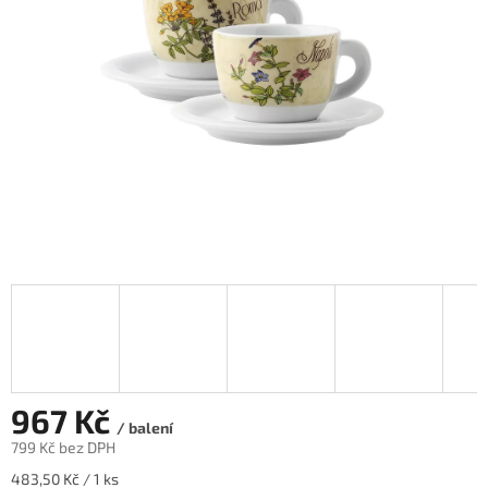
hvězdiček.
967 Kč
/ balení
799 Kč bez DPH
Měrná
483,50 Kč / 1 ks