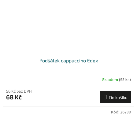
Podšálek cappuccino Edex
Skladem
(98 ks)
56 Kč bez DPH
68 Kč
Do košíku
Kód:
26788