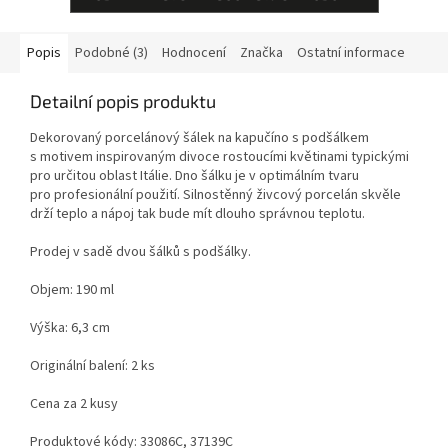
Popis
Podobné (3)
Hodnocení
Značka
Ostatní informace
Detailní popis produktu
Dekorovaný porcelánový šálek na kapučíno s podšálkem
s motivem inspirovaným divoce rostoucími květinami typickými
pro určitou oblast Itálie. Dno šálku je v optimálním tvaru
pro profesionální použití. Silnostěnný živcový porcelán skvěle
drží teplo a nápoj tak bude mít dlouho správnou teplotu.
Prodej v sadě dvou šálků s podšálky.
Objem: 190 ml
Výška: 6,3 cm
Originální balení: 2 ks
Cena za 2 kusy
Produktové kódy: 33086C, 37139C