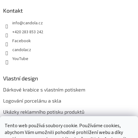
Kontakt
info
@
candola.cz
+420 283 853 242
Facebook
candolacz
YouTube
Vlastní design
Dárkové krabice s vlastním potiskem
Logování porcelánu a skla
Ukázky reklamního potisku produktů
Tento web používá soubory cookie. Používáme cookies,
abychom Vám umožnili pohodlné prohlížení webu a díky
Přijímáme online platby