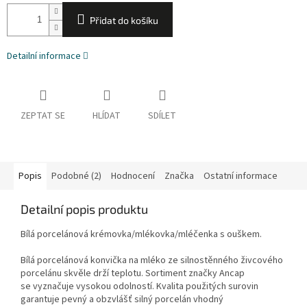
Přidat do košíku
Detailní informace
ZEPTAT SE
HLÍDAT
SDÍLET
Popis
Podobné (2)
Hodnocení
Značka
Ostatní informace
Detailní popis produktu
Bílá porcelánová krémovka/mlékovka/mléčenka s ouškem.
Bílá porcelánová konvička na mléko ze silnostěnného živcového
porcelánu skvěle drží teplotu. Sortiment značky Ancap
se vyznačuje vysokou odolností. Kvalita použitých surovin
garantuje pevný a obzvlášť silný porcelán vhodný