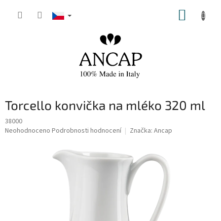
Přejít
NÁKUP
na
obsah
KOŠÍK
Torcello konvička na mléko 320 ml
38000
Průměrné
Neohodnoceno
Podrobnosti hodnocení
Značka:
Ancap
hodnocení
produktu
je
0,0
z
5
hvězdiček.