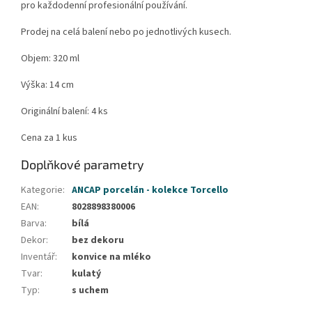
pro každodenní profesionální používání.
Prodej na celá balení nebo po jednotlivých kusech.
Objem: 320 ml
Výška: 14 cm
Originální balení: 4 ks
Cena za 1 kus
Doplňkové parametry
Kategorie
:
ANCAP porcelán - kolekce Torcello
EAN
:
8028898380006
Barva
:
bílá
Dekor
:
bez dekoru
Inventář
:
konvice na mléko
Tvar
:
kulatý
Typ
:
s uchem