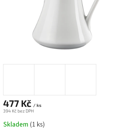
477 Kč
/ ks
394 Kč bez DPH
Měrná
Skladem
(1 ks)
cena: