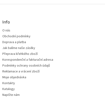
Z
á
p
a
Info
t
O nás
í
Obchodní podmínky
Doprava a platba
Jak balíme naše zásilky
Přeprava křehkého zboží
Korespondenční a fakturační adresa
Podmínky ochrany osobních údajů
Reklamace a vrácení zboží
Moje objednávka
Kontakty
Katalogy
Napište nám