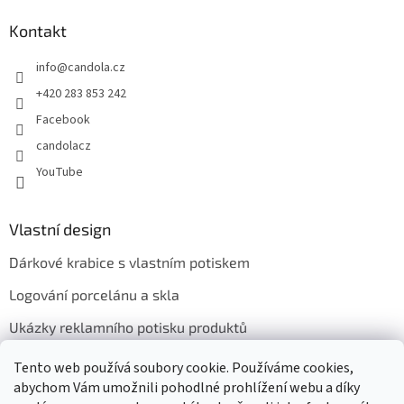
Kontakt
info
@
candola.cz
+420 283 853 242
Facebook
candolacz
YouTube
Vlastní design
Dárkové krabice s vlastním potiskem
Logování porcelánu a skla
Ukázky reklamního potisku produktů
Tento web používá soubory cookie. Používáme cookies,
abychom Vám umožnili pohodlné prohlížení webu a díky
Přijímáme online platby