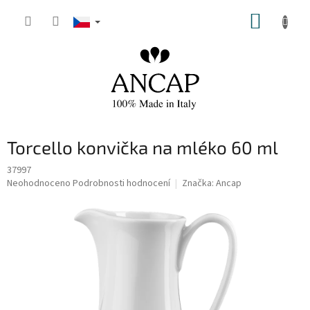
Přejít
NÁKUP
na
obsah
KOŠÍK
Torcello konvička na mléko 60 ml
37997
Průměrné
Neohodnoceno
Podrobnosti hodnocení
Značka:
Ancap
hodnocení
produktu
je
0,0
z
5
hvězdiček.