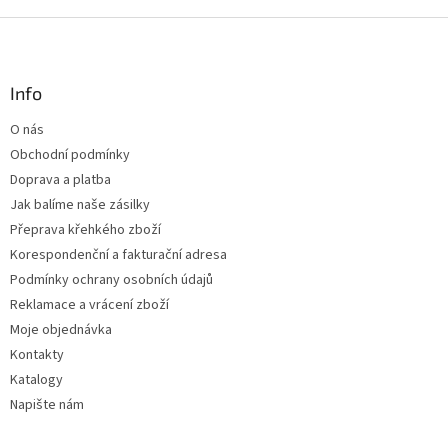
Z
á
p
a
Info
t
O nás
í
Obchodní podmínky
Doprava a platba
Jak balíme naše zásilky
Přeprava křehkého zboží
Korespondenční a fakturační adresa
Podmínky ochrany osobních údajů
Reklamace a vrácení zboží
Moje objednávka
Kontakty
Katalogy
Napište nám