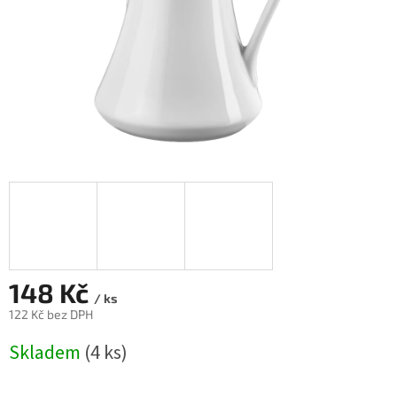
148 Kč
/ ks
122 Kč bez DPH
Měrná
Skladem
(4 ks)
cena: