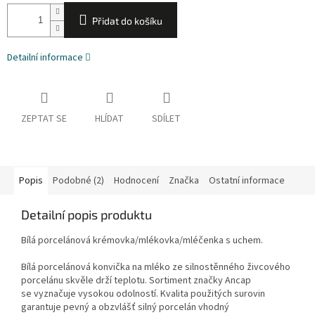
Přidat do košíku
Detailní informace
ZEPTAT SE
HLÍDAT
SDÍLET
Popis
Podobné (2)
Hodnocení
Značka
Ostatní informace
Detailní popis produktu
Bílá porcelánová krémovka/mlékovka/mléčenka s uchem.
Bílá porcelánová konvička na mléko ze silnostěnného živcového
porcelánu skvěle drží teplotu. Sortiment značky Ancap
se vyznačuje vysokou odolností. Kvalita použitých surovin
garantuje pevný a obzvlášť silný porcelán vhodný