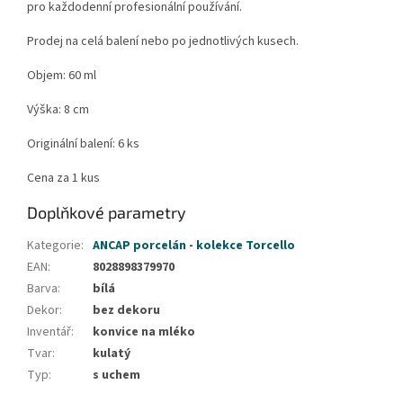
pro každodenní profesionální používání.
Prodej na celá balení nebo po jednotlivých kusech.
Objem: 60 ml
Výška: 8 cm
Originální balení: 6 ks
Cena za 1 kus
Doplňkové parametry
Kategorie
:
ANCAP porcelán - kolekce Torcello
EAN
:
8028898379970
Barva
:
bílá
Dekor
:
bez dekoru
Inventář
:
konvice na mléko
Tvar
:
kulatý
Typ
:
s uchem